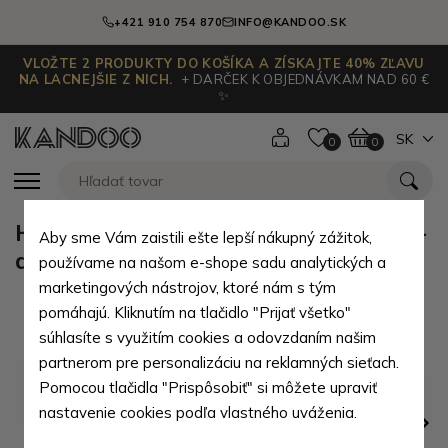
+421 910 754 870
INFO@KANDOO.SK
VLOŽTE 2 PRODUKTY DO KOŠÍKA A ZÍSKAJTE 40% ZĽAVU
NA LACNEJŠIE Z NICH.
+ DARČEK K OBJEDNÁVKAM NAD 60 €
✨
SK
0
0
Hnedá pánska kožená peňaženka -
Aby sme Vám zaistili ešte lepší nákupný zážitok,
dolárovka Parker
používame na našom e-shope sadu analytických a
marketingových nástrojov, ktoré nám s tým
pomáhajú. Kliknutím na tlačidlo "Prijať všetko"
súhlasíte s využitím cookies a odovzdaním našim
partnerom pre personalizáciu na reklamných sieťach.
Pomocou tlačidla "Prispôsobiť" si môžete upraviť
nastavenie cookies podľa vlastného uváženia.