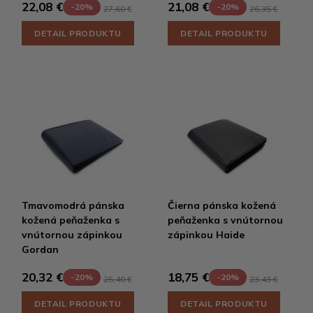
22,08 €
21,08 €
-20%
-20%
27,60 €
26,35 €
DETAIL PRODUKTU
DETAIL PRODUKTU
Tmavomodrá pánska
Čierna pánska kožená
kožená peňaženka s
peňaženka s vnútornou
vnútornou zápinkou
zápinkou Haide
Gordan
20,32 €
18,75 €
-20%
-20%
25,40 €
23,43 €
DETAIL PRODUKTU
DETAIL PRODUKTU