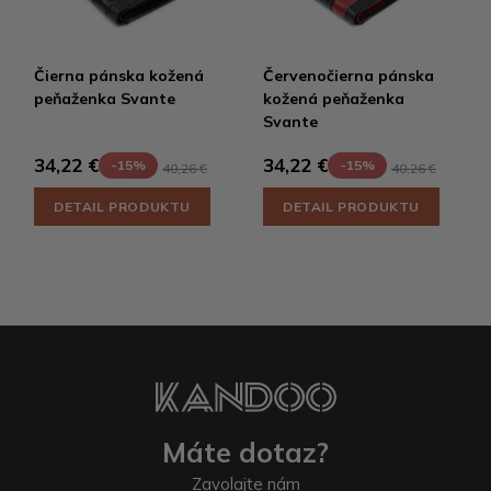
Čierna pánska kožená
Červenočierna pánska
peňaženka Svante
kožená peňaženka
Svante
34,22 €
34,22 €
-15%
-15%
40,26 €
40,26 €
DETAIL PRODUKTU
DETAIL PRODUKTU
Máte dotaz?
Zavolajte nám