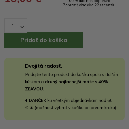
100 % ľudí nás odporúča
Zobraziť viac ako 22 recenzií
1
Dvojitá radosť.
Pridajte tento produkt do košíka spolu s ďalším
kúskom a
druhý najlacnejší máte s 40%
ZĽAVOU
.
+ DARČEK
ku všetkým objednávkam nad 60
€. ❀ (možnosť vybrať v košíku pri prvom kroku)