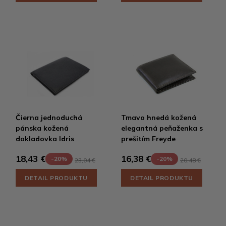
Čierna jednoduchá
Tmavo hnedá kožená
pánska kožená
elegantná peňaženka s
dokladovka Idris
prešitím Freyde
18,43 €
16,38 €
-20%
-20%
23,04 €
20,48 €
DETAIL PRODUKTU
DETAIL PRODUKTU