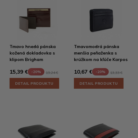
Tmavo hnedá pánska
Tmavomodrá pánska
kožená dokladovka s
menšia peňaženka s
klipom Brigham
krúžkom na kľúče Karpos
15,39 €
10,67 €
-20%
-20%
19,24 €
13,33 €
DETAIL PRODUKTU
DETAIL PRODUKTU