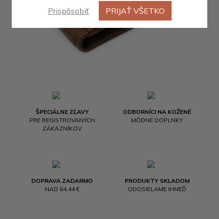
Prispôsobiť
PRIJAŤ VŠETKO
ŠPECIÁLNE ZĽAVY
ODBORNÍCI NA KOŽENÉ
PRE REGISTROVANÝCH
MÓDNE DOPLNKY
ZÁKAZNÍKOV
DOPRAVA ZADARMO
PRODUKTY SKLADOM
NAD 64.44 €
ODOSIELAME IHNEĎ