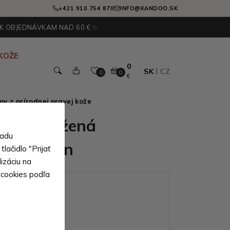
+421 910 754 870
INFO@KANDOO.SK
 K OBJEDNÁVKAM NAD 60 € ✨
KOŽE
0
SK
CZ
0
0
€
v z prírodnej pravej kože
ánska kožená
sadu
a Martien
lačidlo "Prijať
izáciu na
 cookies podľa
ianty