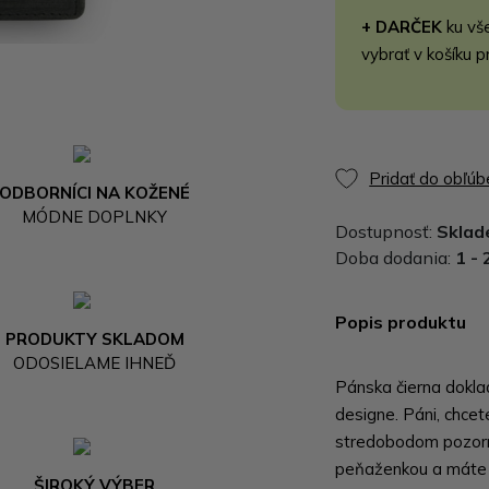
+ DARČEK
ku vš
vybrať v košíku p
Pridať do obľú
ODBORNÍCI NA KOŽENÉ
MÓDNE DOPLNKY
Dostupnosť:
Skla
Doba dodania:
1 - 
Popis produktu
PRODUKTY SKLADOM
ODOSIELAME IHNEĎ
Pánska čierna dokla
designe. Páni, chcet
stredobodom pozorn
peňaženkou a máte 
ŠIROKÝ VÝBER