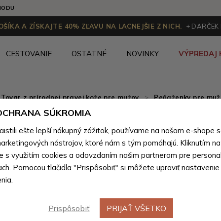
HODU
ŠÍKA A ZÍSKAJTE 40% ZĽAVU NA LACNEJŠIE Z NICH.
+ DARČEK
CESTOVANIE
OSTATNÉ
NOVINKY
VÝPREDAJ 
Tovar z prírodnej pravej kože pre mužov
>
Peňaženky pre mužo
 OCHRANA SÚKROMIA
Čierna p
Výpredaj
stili ešte lepší nákupný zážitok, používame na našom e-shope 
peňaženk
arketingových nástrojov, ktoré nám s tým pomáhajú. Kliknutím na t
te s využitím cookies a odovzdaním našim partnerom pre personal
ach. Pomocou tlačidla "Prispôsobiť" si môžete upraviť nastavenie
Farebné var
nia.
Prispôsobiť
PRIJAŤ VŠETKO