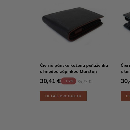
Čierna pánska kožená peňaženka
Čier
s hnedou zápinkou Marston
s tm
30,41 €
30,
-15%
35,78 €
DETAIL PRODUKTU
D