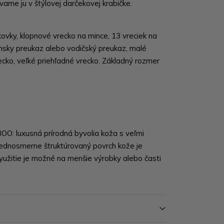
ame ju v štýlovej darčekovej krabičke.
ovky, klopnové vrecko na mince, 13 vreciek na
ansky preukaz alebo vodičský preukaz, malé
ecko, veľké priehľadné vrecko. Základný rozmer
O: luxusná prírodná byvolia koža s veľmi
ednosmerne štruktúrovaný povrch kože je
yužitie je možné na menšie výrobky alebo časti