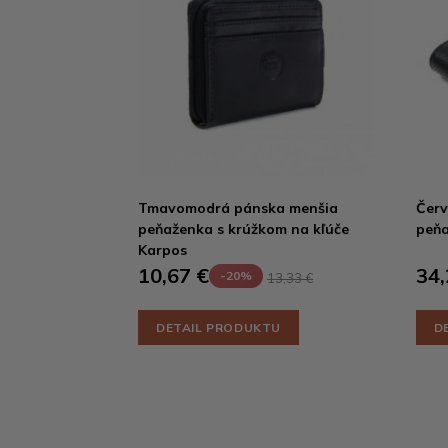
Tmavomodrá pánska menšia
Červ
peňaženka s krúžkom na kľúče
peňa
Karpos
10,67 €
34,
-20%
13,33 €
DETAIL PRODUKTU
D