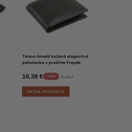
Tmavo hnedá kožená elegantná
peňaženka s prešitím Freyde
16,38 €
-20%
20,48 €
DETAIL PRODUKTU