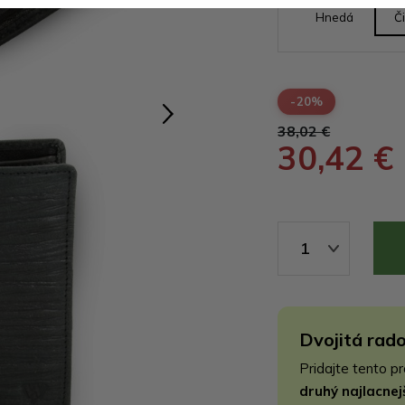
Hnedá
Č
-20%
38,02 €
30,42 €
1
Dvojitá rado
Pridajte tento p
druhý najlacne