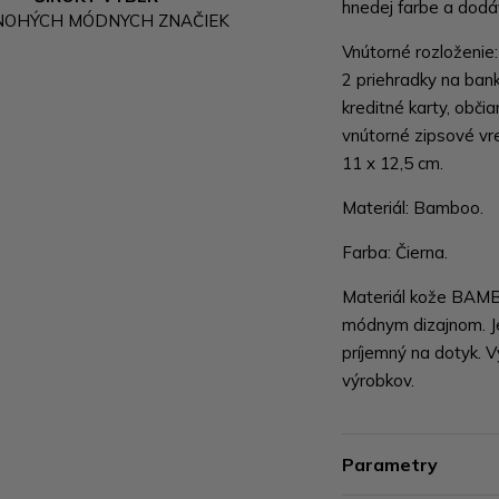
hnedej farbe a dodáv
NOHÝCH MÓDNYCH ZNAČIEK
Vnútorné rozloženie:
2 priehradky na bank
kreditné karty, obči
vnútorné zipsové vr
11 x 12,5 cm.
Materiál: Bamboo.
Farba: Čierna.
Materiál kože BAMBO
módnym dizajnom. J
príjemný na dotyk. V
výrobkov.
Parametry