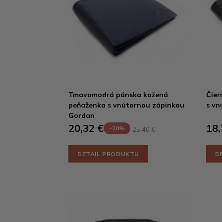
Tmavomodrá pánska kožená
Čier
peňaženka s vnútornou zápinkou
s vn
Gordan
20,32 €
18,
-20%
25,40 €
DETAIL PRODUKTU
D