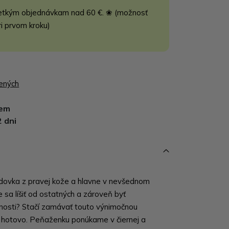
etkým objednávkam nad 60 €. ❀ (možnosť
ri prvom kroku)
bených
dem
2 dni
dovka z pravej kože a hlavne v nevšednom
e sa líšiť od ostatných a zároveň byť
osti? Stačí zamávať touto výnimočnou
hotovo. Peňaženku ponúkame v čiernej a