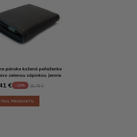
na pánska kožená peňaženka
avo zelenou zápinkou Jennie
41 €
-15%
35,78 €
ETAIL PRODUKTU