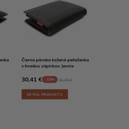
enka
Čierna pánska kožená peňaženka
s hnedou zápinkou Jennie
30,41 €
-15%
35,78 €
DETAIL PRODUKTU