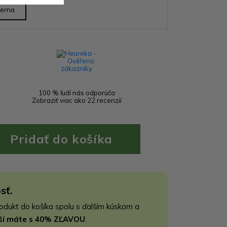
ierna
100 % ľudí nás odporúča
Zobraziť viac ako 22 recenzií
sť.
rodukt do košíka spolu s ďalším kúskom a
jší máte s 40% ZĽAVOU
.