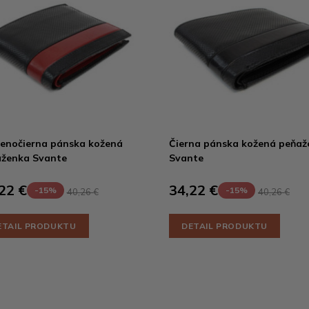
enočierna pánska kožená
Čierna pánska kožená peňaž
ženka Svante
Svante
22 €
34,22 €
-15%
-15%
40,26 €
40,26 €
ETAIL PRODUKTU
DETAIL PRODUKTU