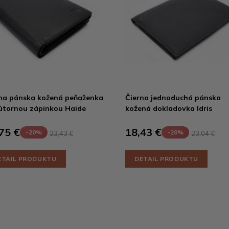
na pánska kožená peňaženka
Čierna jednoduchá pánska
útornou zápinkou Haide
kožená dokladovka Idris
75 €
18,43 €
-20%
-20%
23,43 €
23,04 €
ETAIL PRODUKTU
DETAIL PRODUKTU