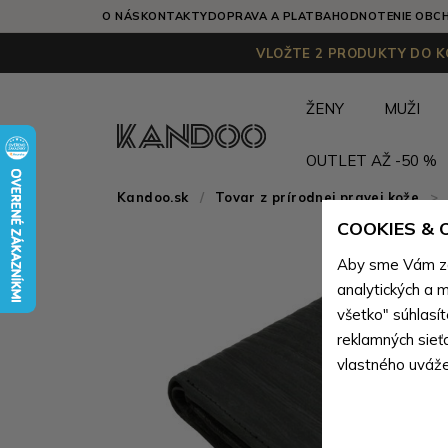
O NÁS
KONTAKTY
DOPRAVA A PLATBA
HODNOTENIE OBC
VLOŽTE 2 PRODUKTY DO KO
ŽENY
MUŽI
OUTLET AŽ -50 %
Kandoo.sk
Tovar z prírodnej pravej kože
>
COOKIES &
Aby sme Vám zai
analytických a m
všetko" súhlasí
reklamných sieť
vlastného uváže