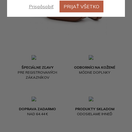
Prispôsobiť
PRIJAŤ VŠETKO
ŠPECIÁLNE ZĽAVY
ODBORNÍCI NA KOŽENÉ
PRE REGISTROVANÝCH
MÓDNE DOPLNKY
ZÁKAZNÍKOV
DOPRAVA ZADARMO
PRODUKTY SKLADOM
NAD 64.44 €
ODOSIELAME IHNEĎ