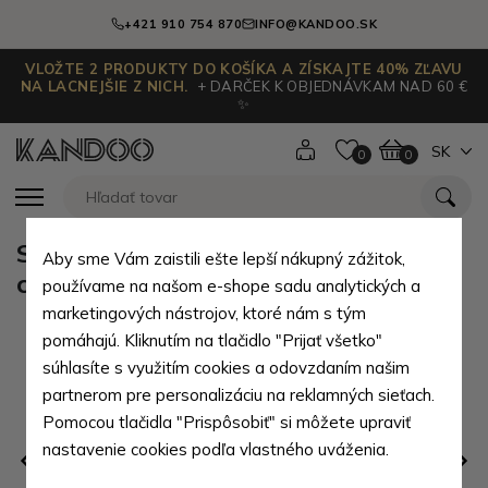
+421 910 754 870
INFO@KANDOO.SK
VLOŽTE 2 PRODUKTY DO KOŠÍKA A ZÍSKAJTE 40% ZĽAVU
NA LACNEJŠIE Z NICH.
+ DARČEK K OBJEDNÁVKAM NAD 60 €
✨
SK
0
0
Svetlo hnedá dámska kožená
Aby sme Vám zaistili ešte lepší nákupný zážitok,
crossbody kabelka Ashley
používame na našom e-shope sadu analytických a
marketingových nástrojov, ktoré nám s tým
pomáhajú. Kliknutím na tlačidlo "Prijať všetko"
súhlasíte s využitím cookies a odovzdaním našim
partnerom pre personalizáciu na reklamných sieťach.
Pomocou tlačidla "Prispôsobiť" si môžete upraviť
nastavenie cookies podľa vlastného uváženia.