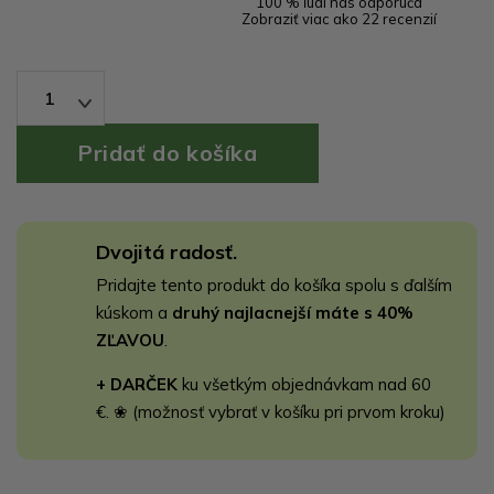
100 % ľudí nás odporúča
Zobraziť viac ako 22 recenzií
1
Dvojitá radosť.
Pridajte tento produkt do košíka spolu s ďalším
kúskom a
druhý najlacnejší máte s 40%
ZĽAVOU
.
+ DARČEK
ku všetkým objednávkam nad 60
€. ❀ (možnosť vybrať v košíku pri prvom kroku)