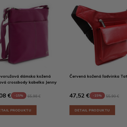
ovoružová dámska kožená
Červená kožená ľadvinka Ta
ová crossbody kabelka Jenny
08 €
47,52 €
-15%
-15%
65,98 €
55,90 €
ETAIL PRODUKTU
DETAIL PRODUKTU