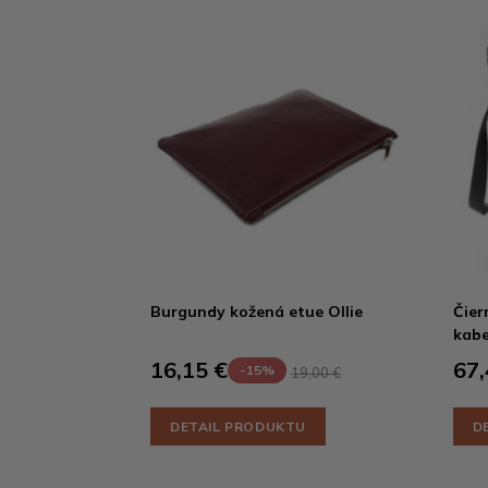
Burgundy kožená etue Ollie
Čier
kabe
16,15 €
67,
-15%
19,00 €
DETAIL PRODUKTU
D