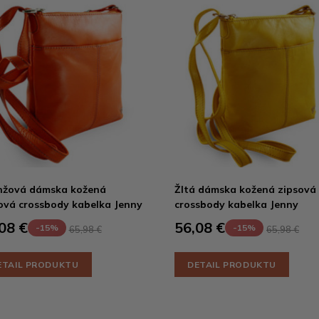
nžová dámska kožená
Žltá dámska kožená zipsová
ová crossbody kabelka Jenny
crossbody kabelka Jenny
08 €
56,08 €
-15%
-15%
65,98 €
65,98 €
ETAIL PRODUKTU
DETAIL PRODUKTU