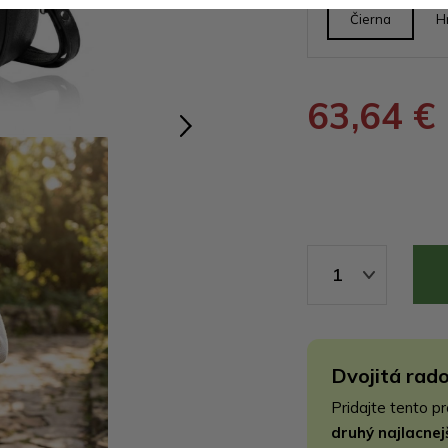
Čierna
H
63,64 €
1
Dvojitá rado
Pridajte tento p
druhý najlacne