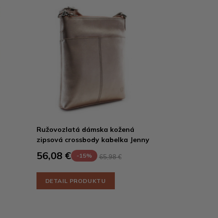
Ružovozlatá dámska kožená
zipsová crossbody kabelka Jenny
56,08 €
-15%
65,98 €
DETAIL PRODUKTU