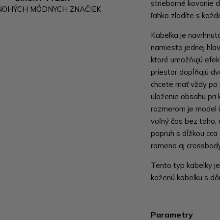
strieborné kovanie 
NOHÝCH MÓDNYCH ZNAČIEK
ľahko zladíte s kaž
Kabelka je navrhnut
namiesto jednej hla
ktoré umožňujú efek
priestor dopĺňajú dv
chcete mať vždy po 
uloženie obsahu pri
rozmerom je model i
voľný čas bez toho,
popruh s dĺžkou cc
rameno aj crossbody 
Tento typ kabelky je
koženú kabelku s dôr
Parametry