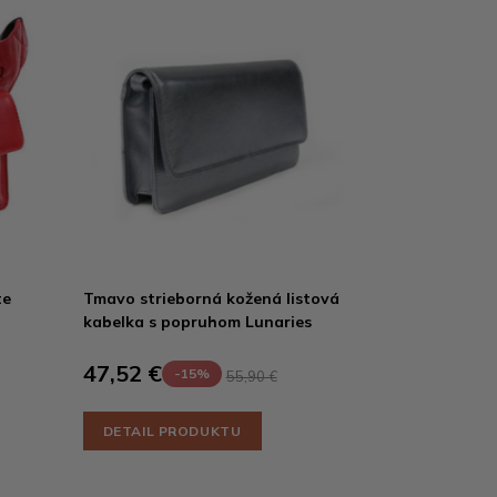
te
Tmavo strieborná kožená listová
kabelka s popruhom Lunaries
47,52 €
-15%
55,90 €
DETAIL PRODUKTU