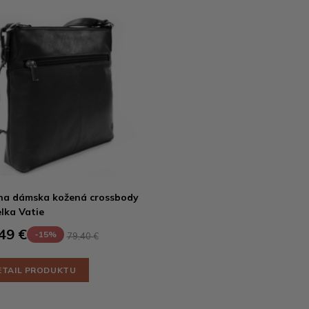
na dámska kožená crossbody
lka Vatie
49 €
-15%
79,40 €
ETAIL PRODUKTU