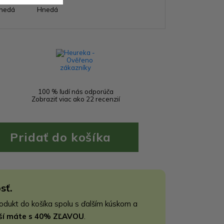
nedá
Hnedá
100 % ľudí nás odporúča
Zobraziť viac ako 22 recenzií
sť.
rodukt do košíka spolu s ďalším kúskom a
jší máte s 40% ZĽAVOU
.