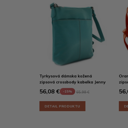
Tyrkysová dámska kožená
Ora
zipsová crossbody kabelka Jenny
zips
56,08 €
56,
-15%
65,98 €
DETAIL PRODUKTU
D