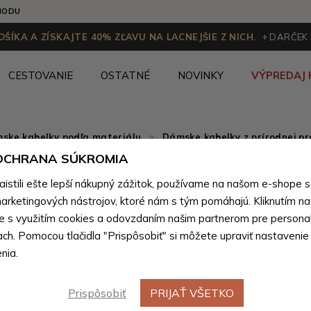
HODU
ŠÍKA A ZÍSKAJTE 40% ZĽAVU NA LACNEJŠIE Z NICH.
+ DARČEK
CESTOVANIE
OSTATNÉ
NOVINKY
VÝPREDAJ 
ske kabelky podľa materiálu
>
Dámske kabelky z prírodnej pr
 OCHRANA SÚKROMIA
Čierna d
stili ešte lepší nákupný zážitok, používame na našom e-shope 
crossbod
arketingových nástrojov, ktoré nám s tým pomáhajú. Kliknutím na t
te s využitím cookies a odovzdaním našim partnerom pre personal
ach. Pomocou tlačidla "Prispôsobiť" si môžete upraviť nastavenie
Farebné var
nia.
Prispôsobiť
PRIJAŤ VŠETKO