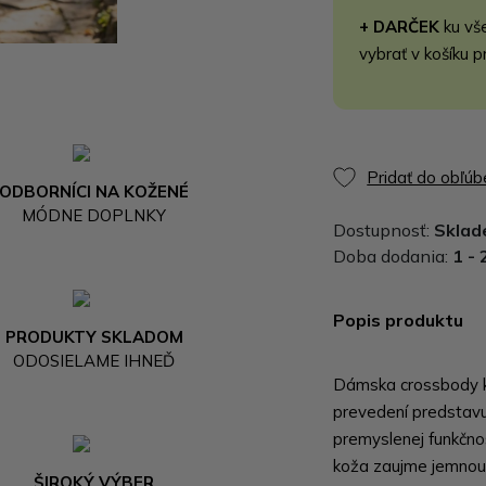
+ DARČEK
ku vš
vybrať v košíku p
Pridať do obľú
ODBORNÍCI NA KOŽENÉ
MÓDNE DOPLNKY
Dostupnosť:
Skla
Doba dodania:
1 - 
Popis produktu
PRODUKTY SKLADOM
ODOSIELAME IHNEĎ
Dámska crossbody k
prevedení predstavu
premyslenej funkčno
koža zaujme jemnou 
ŠIROKÝ VÝBER