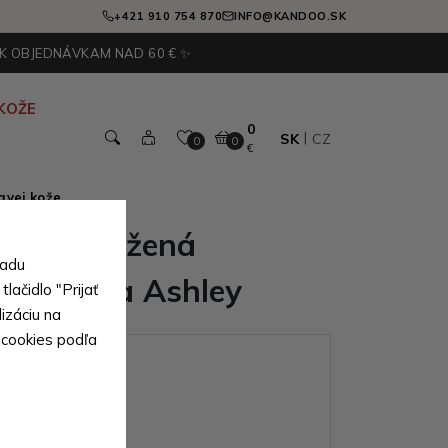
+421 910 754 870
INFO@KANDOO.SK
 K OBJEDNÁVKAM NAD 60 € ✨
KOŽE
0
SK
CZ
0
0
€
avej kože
ámska kožená
sadu
y kabelka Ashley
lačidlo "Prijať
izáciu na
 cookies podľa
ianty