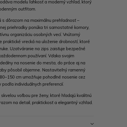
dodáva modelu ľahkosť a moderný vzhľad, ktorý
dodenným outfitom.
á s dôrazom na maximálnu prehľadnosť –
vnej priehradky ponúka tri samostatné komory,
tívnu organizáciu osobných vecí. Vnútorný
e praktické vrecká na uloženie drobností, ktoré
ruke. Uzatváranie na zips zaisťuje bezpečné
 každodennom používaní. Vďaka svojim
deálny na nosenie do mesta, do práce aj na
 aby pôsobil objemne. Nastaviteľný ramenný
a 80–150 cm umožňuje pohodlné nosenie cez
podľa individuálnych preferencií.
 skvelou voľbou pre ženy, ktoré hľadajú kvalitnú
azom na detail, praktickosť a elegantný vzhľad.