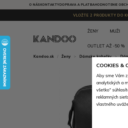
O NÁS
KONTAKTY
DOPRAVA A PLATBA
HODNOTENIE OBC
VLOŽTE 2 PRODUKTY DO KO
ŽENY
MUŽI
OUTLET AŽ -50 %
Kandoo.sk
Ženy
>
Dámske kabelky
>
Dám
COOKIES &
Aby sme Vám zai
analytických a m
všetko" súhlasí
reklamných sieť
vlastného uváže