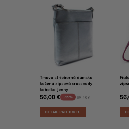
Tmavo strieborná dámska
Fial
kožená zipsová crossbody
zips
kabelka Jenny
56,08 €
56,
-15%
65,98 €
DETAIL PRODUKTU
D