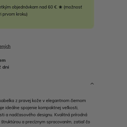
etkým objednávkam nad 60 €. ❀ (možnosť
ri prvom kroku)
bených
dem
2 dni
abelka z pravej kože v elegantnom čiernom
je ideálne spojenie kompaktnej veľkosti,
sti a nadčasového designu. Kvalitná prírodná
štruktúrou a precíznym spracovaním, zatiaľ čo