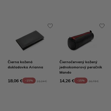
Čierna kožená
Čiernočervený kožený
dokladovka Arianna
jednokomorový peračník
Mando
18,06 €
14,26 €
-15%
-15%
21,24 €
16,78 €