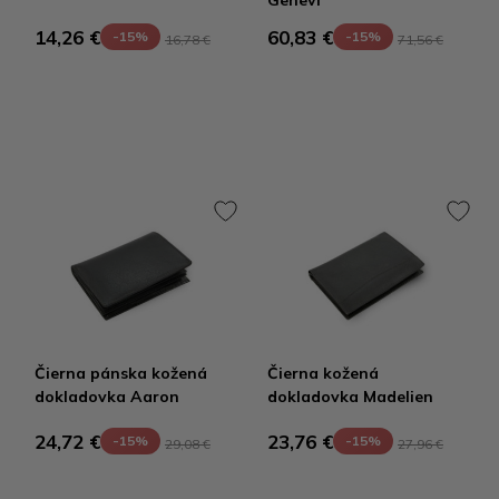
Genevi
14,26 €
60,83 €
-15%
-15%
16,78 €
71,56 €
Čierna pánska kožená
Čierna kožená
dokladovka Aaron
dokladovka Madelien
24,72 €
23,76 €
-15%
-15%
29,08 €
27,96 €