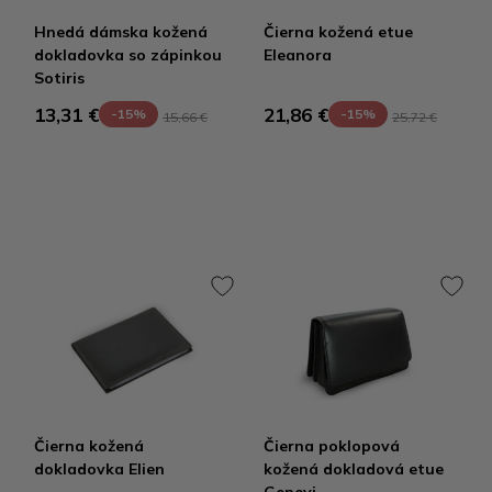
Hnedá dámska kožená
Čierna kožená etue
dokladovka so zápinkou
Eleanora
Sotiris
13,31 €
21,86 €
-15%
-15%
15,66 €
25,72 €
Čierna kožená
Čierna poklopová
dokladovka Elien
kožená dokladová etue