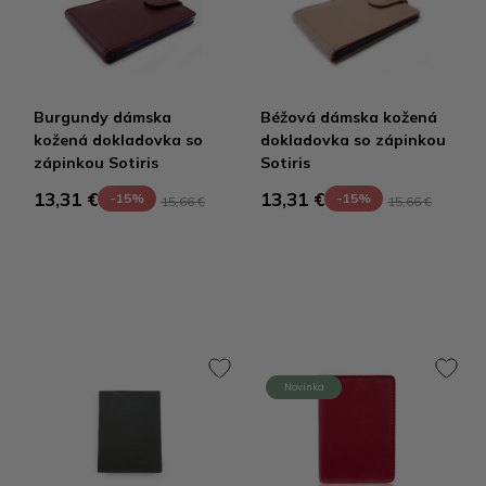
Burgundy dámska
Béžová dámska kožená
kožená dokladovka so
dokladovka so zápinkou
zápinkou Sotiris
Sotiris
13,31 €
13,31 €
-15%
-15%
15,66 €
15,66 €
Novinka