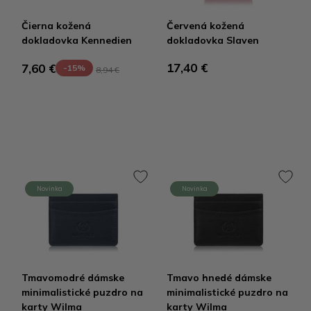
Čierna kožená
Červená kožená
dokladovka Kennedien
dokladovka Slaven
17,40 €
7,60 €
-15%
8,94 €
Novinka
Novinka
Tmavomodré dámske
Tmavo hnedé dámske
minimalistické puzdro na
minimalistické puzdro na
karty Wilma
karty Wilma