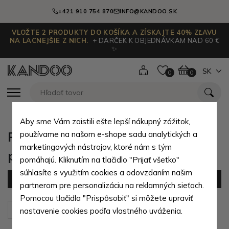
+421 910 754 870
INFO@KANDOO.SK
VLOŽTE 2 PRODUKTY DO KOŠÍKA A ZÍSKAJTE 40% ZĽAVU
NA LACNEJŠIE Z NICH.
+ DARČEK K OBJEDNÁVKAM NAD 60 €
✨
SK
0
0
Aby sme Vám zaistili ešte lepší nákupný zážitok,
Puzdrá na doklady z prírodnej
používame na našom e-shope sadu analytických a
marketingových nástrojov, ktoré nám s tým
pravej kože
pomáhajú. Kliknutím na tlačidlo "Prijať všetko"
súhlasíte s využitím cookies a odovzdaním našim
Filter
(29 produktov)
partnerom pre personalizáciu na reklamných sieťach.
Pomocou tlačidla "Prispôsobiť" si môžete upraviť
Zoradiť podľa:
Predvolené
nastavenie cookies podľa vlastného uváženia.