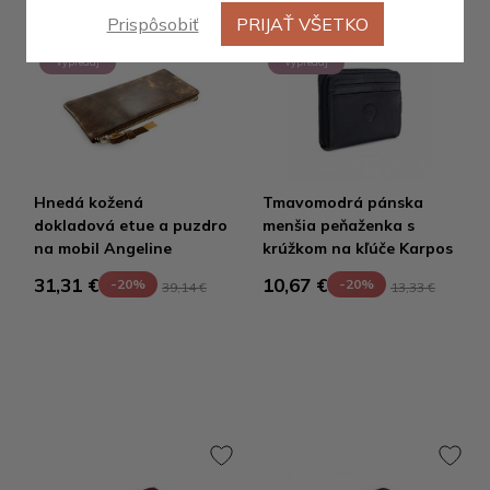
Prispôsobiť
PRIJAŤ VŠETKO
Výpredaj
Výpredaj
Hnedá kožená
Tmavomodrá pánska
dokladová etue a puzdro
menšia peňaženka s
na mobil Angeline
krúžkom na kľúče Karpos
31,31 €
10,67 €
-20%
-20%
39,14 €
13,33 €