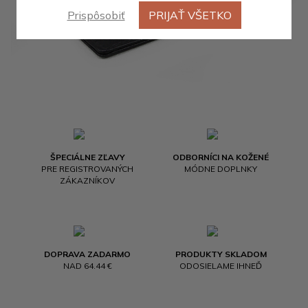
Prispôsobiť
PRIJAŤ VŠETKO
ŠPECIÁLNE ZĽAVY
ODBORNÍCI NA KOŽENÉ
PRE REGISTROVANÝCH
MÓDNE DOPLNKY
ZÁKAZNÍKOV
DOPRAVA ZADARMO
PRODUKTY SKLADOM
NAD 64.44 €
ODOSIELAME IHNEĎ