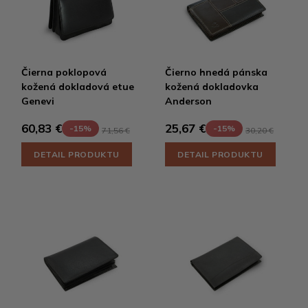
Čierna poklopová
Čierno hnedá pánska
kožená dokladová etue
kožená dokladovka
Genevi
Anderson
60,83 €
25,67 €
-15%
-15%
71,56 €
30,20 €
DETAIL PRODUKTU
DETAIL PRODUKTU