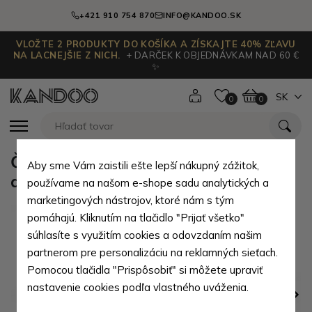
+421 910 754 870
INFO@KANDOO.SK
VLOŽTE 2 PRODUKTY DO KOŠÍKA A ZÍSKAJTE 40% ZĽAVU
NA LACNEJŠIE Z NICH.
+ DARČEK K OBJEDNÁVKAM NAD 60 €
✨
SK
0
0
Čierna jednoduchá kožená
Aby sme Vám zaistili ešte lepší nákupný zážitok,
dokladovka Leif
používame na našom e-shope sadu analytických a
marketingových nástrojov, ktoré nám s tým
pomáhajú. Kliknutím na tlačidlo "Prijať všetko"
súhlasíte s využitím cookies a odovzdaním našim
partnerom pre personalizáciu na reklamných sieťach.
Pomocou tlačidla "Prispôsobiť" si môžete upraviť
nastavenie cookies podľa vlastného uváženia.