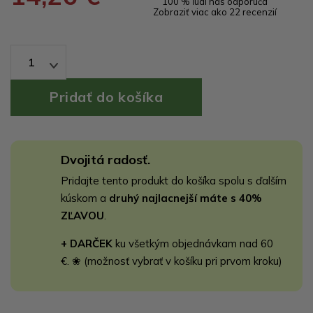
100 % ľudí nás odporúča
Zobraziť viac ako 22 recenzií
1
Dvojitá radosť.
Pridajte tento produkt do košíka spolu s ďalším
kúskom a
druhý najlacnejší máte s 40%
ZĽAVOU
.
+ DARČEK
ku všetkým objednávkam nad 60
€. ❀ (možnosť vybrať v košíku pri prvom kroku)