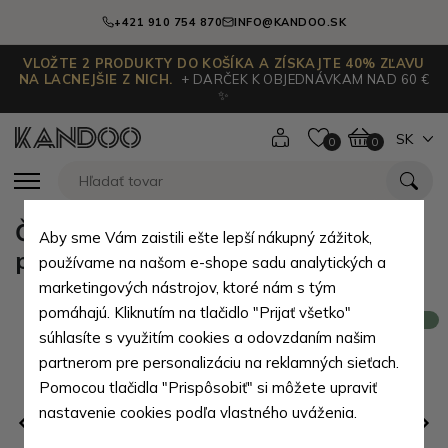
+421 910 754 870
INFO@KANDOO.SK
VLOŽTE 2 PRODUKTY DO KOŠÍKA A ZÍSKAJTE 40% ZĽAVU
NA LACNEJŠIE Z NICH.
+ DARČEK K OBJEDNÁVKAM NAD 60 €
✨
SK
0
0
Čierne dámske minimalistické
Aby sme Vám zaistili ešte lepší nákupný zážitok,
puzdro na karty Wilma
používame na našom e-shope sadu analytických a
marketingových nástrojov, ktoré nám s tým
pomáhajú. Kliknutím na tlačidlo "Prijať všetko"
Novinka
súhlasíte s využitím cookies a odovzdaním našim
partnerom pre personalizáciu na reklamných sieťach.
Pomocou tlačidla "Prispôsobiť" si môžete upraviť
nastavenie cookies podľa vlastného uváženia.