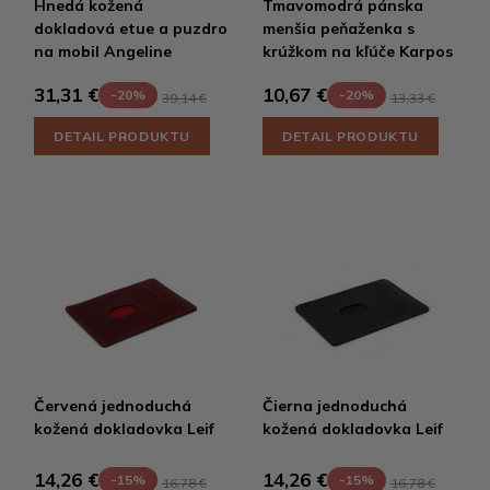
Hnedá kožená
Tmavomodrá pánska
dokladová etue a puzdro
menšia peňaženka s
na mobil Angeline
krúžkom na kľúče Karpos
31,31 €
10,67 €
-20%
-20%
39,14 €
13,33 €
DETAIL PRODUKTU
DETAIL PRODUKTU
Červená jednoduchá
Čierna jednoduchá
kožená dokladovka Leif
kožená dokladovka Leif
14,26 €
14,26 €
-15%
-15%
16,78 €
16,78 €