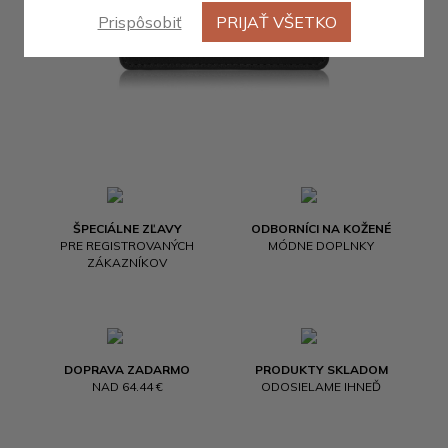
Prispôsobiť
PRIJAŤ VŠETKO
ŠPECIÁLNE ZĽAVY
ODBORNÍCI NA KOŽENÉ
PRE REGISTROVANÝCH
MÓDNE DOPLNKY
ZÁKAZNÍKOV
DOPRAVA ZADARMO
PRODUKTY SKLADOM
NAD 64.44 €
ODOSIELAME IHNEĎ