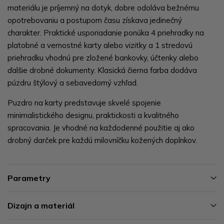
materiálu je príjemný na dotyk, dobre odoláva bežnému
opotrebovaniu a postupom času získava jedinečný
charakter. Praktické usporiadanie ponúka 4 priehradky na
platobné a vernostné karty alebo vizitky a 1 stredovú
priehradku vhodnú pre zložené bankovky, účtenky alebo
ďalšie drobné dokumenty. Klasická čierna farba dodáva
púzdru štýlový a sebavedomý vzhľad.
Puzdro na karty predstavuje skvelé spojenie
minimalistického designu, praktickosti a kvalitného
spracovania. Je vhodné na každodenné použitie aj ako
drobný darček pre každú milovníčku kožených doplnkov.
Parametry
Dizajn a materiál