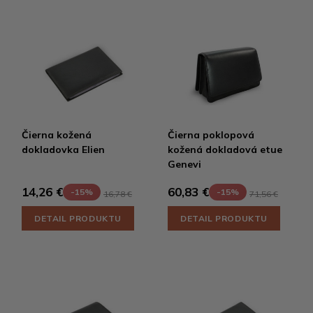
Čierna kožená
Čierna poklopová
dokladovka Elien
kožená dokladová etue
Genevi
14,26 €
60,83 €
-15%
-15%
16,78 €
71,56 €
DETAIL PRODUKTU
DETAIL PRODUKTU