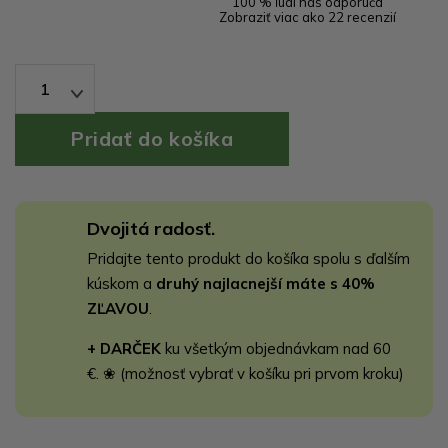
100 % ľudí nás odporúča
Zobraziť viac ako 22 recenzií
1
Dvojitá radosť.
Pridajte tento produkt do košíka spolu s ďalším
kúskom a
druhý najlacnejší máte s 40%
ZĽAVOU
.
+ DARČEK
ku všetkým objednávkam nad 60
€. ❀ (možnosť vybrať v košíku pri prvom kroku)