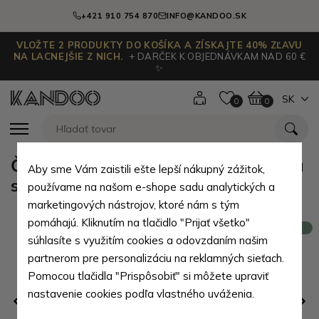
+421 910 754 870
INFO@KANDOO.SK
VLOŽTE 2 PRODUKTY DO KOŠÍKA A ZÍSKAJTE 40% ZĽAVU
NA LACNEJŠIE Z NICH.
+ DARČEK K OBJEDNÁVKAM NAD 60 €
✨
SK
0
0
Čierna dámska kožená dokladovka
Aby sme Vám zaistili ešte lepší nákupný zážitok,
s motívom croco Sanela
používame na našom e-shope sadu analytických a
marketingových nástrojov, ktoré nám s tým
pomáhajú. Kliknutím na tlačidlo "Prijať všetko"
Novinka
súhlasíte s využitím cookies a odovzdaním našim
partnerom pre personalizáciu na reklamných sieťach.
Pomocou tlačidla "Prispôsobiť" si môžete upraviť
nastavenie cookies podľa vlastného uváženia.