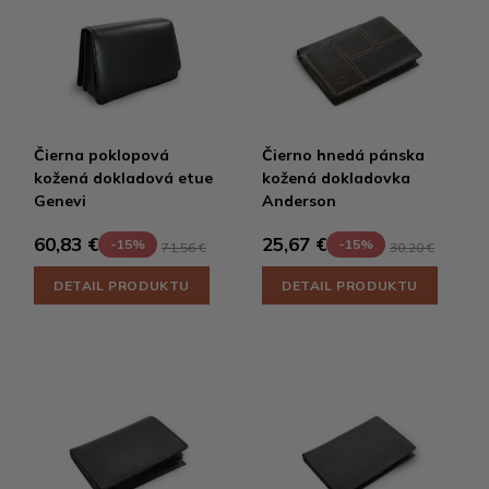
Čierna poklopová
Čierno hnedá pánska
kožená dokladová etue
kožená dokladovka
Genevi
Anderson
60,83 €
25,67 €
-15%
-15%
71,56 €
30,20 €
DETAIL PRODUKTU
DETAIL PRODUKTU