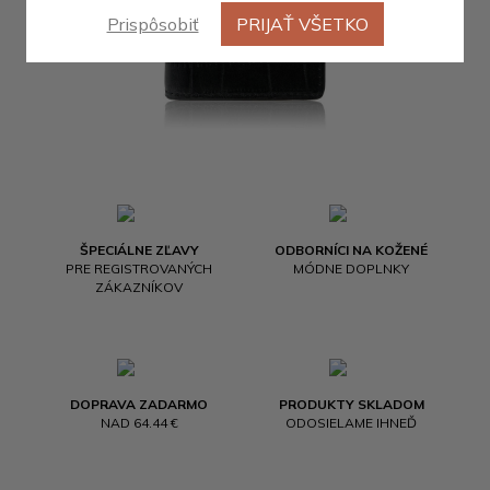
Prispôsobiť
PRIJAŤ VŠETKO
ŠPECIÁLNE ZĽAVY
ODBORNÍCI NA KOŽENÉ
PRE REGISTROVANÝCH
MÓDNE DOPLNKY
ZÁKAZNÍKOV
DOPRAVA ZADARMO
PRODUKTY SKLADOM
NAD 64.44 €
ODOSIELAME IHNEĎ