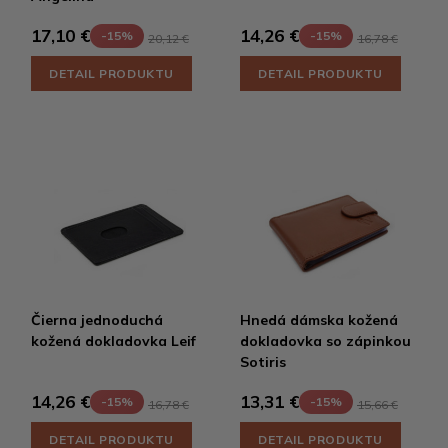
17,10 €
14,26 €
-15%
-15%
20,12 €
16,78 €
DETAIL PRODUKTU
DETAIL PRODUKTU
Čierna jednoduchá
Hnedá dámska kožená
kožená dokladovka Leif
dokladovka so zápinkou
Sotiris
14,26 €
13,31 €
-15%
-15%
16,78 €
15,66 €
DETAIL PRODUKTU
DETAIL PRODUKTU