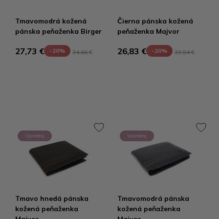
Tmavomodrá kožená
Čierna pánska kožená
pánska peňaženka Birger
peňaženka Majvor
27,73 €
26,83 €
-20%
-20%
34,66 €
33,54 €
Výpredaj
Výpredaj
Tmavo hnedá pánska
Tmavomodrá pánska
kožená peňaženka
kožená peňaženka