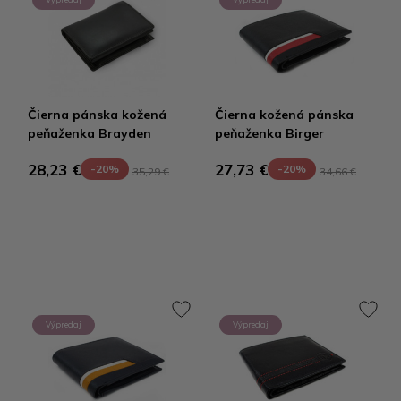
Čierna pánska kožená
Čierna kožená pánska
peňaženka Brayden
peňaženka Birger
28,23 €
27,73 €
-20%
-20%
35,29 €
34,66 €
Výpredaj
Výpredaj