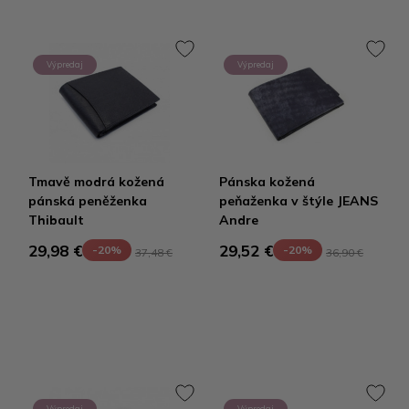
Výpredaj
Výpredaj
Tmavě modrá kožená
Pánska kožená
pánská peněženka
peňaženka v štýle JEANS
Thibault
Andre
29,98 €
29,52 €
-20%
-20%
37,48 €
36,90 €
Výpredaj
Výpredaj