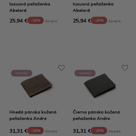
luxusná peňaženka
luxusná peňaženka
Abelard
Abelard
25,94 €
25,94 €
-20%
-20%
32,42 €
32,42 €
Výpredaj
Výpredaj
Hnedá pánska kožená
Čierna pánska kožená
peňaženka Andre
peňaženka Andre
31,31 €
31,31 €
-20%
-20%
39,14 €
39,14 €