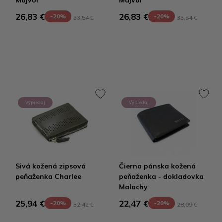
Majvor
Majvor
26,83 €
26,83 €
-20%
-20%
33,54 €
33,54 €
Výpredaj
Výpredaj
Sivá kožená zipsová
Čierna pánska kožená
peňaženka Charlee
peňaženka - dokladovka
Malachy
25,94 €
22,47 €
-20%
-20%
32,42 €
28,09 €