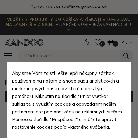
+421 910 754 870
INFO@KANDOO.SK
VLOŽTE 2 PRODUKTY DO KOŠÍKA A ZÍSKAJTE 40% ZĽAVU
NA LACNEJŠIE Z NICH.
+ DARČEK K OBJEDNÁVKAM NAD 60 €
✨
SK
0
0
Aby sme Vám zaistili ešte lepší nákupný zážitok,
Pánske peňaženky podľa farby
používame na našom e-shope sadu analytických a
marketingových nástrojov, ktoré nám s tým
pomáhajú. Kliknutím na tlačidlo "Prijať všetko"
Filter
(175 produktov)
súhlasíte s využitím cookies a odovzdaním našim
partnerom pre personalizáciu na reklamných sieťach.
Zoradiť podľa:
Predvolené
Pomocou tlačidla "Prispôsobiť" si môžete upraviť
nastavenie cookies podľa vlastného uváženia.