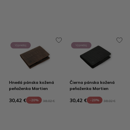
Výpredaj
Výpredaj
Hnedá pánska kožená
Čierna pánska kožená
peňaženka Martien
peňaženka Martien
30,42 €
30,42 €
-20%
-20%
38,02 €
38,02 €