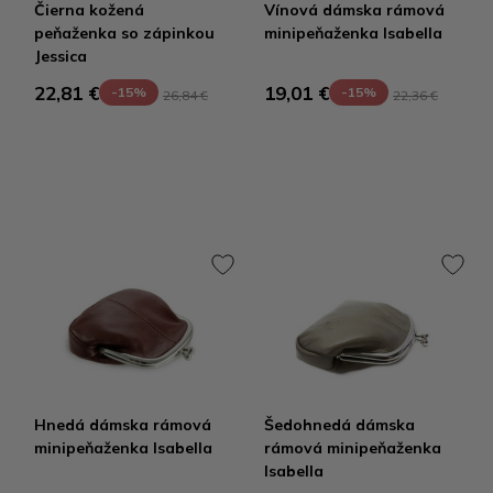
Čierna kožená
Vínová dámska rámová
peňaženka so zápinkou
minipeňaženka Isabella
Jessica
22,81 €
19,01 €
-15%
-15%
26,84 €
22,36 €
Hnedá dámska rámová
Šedohnedá dámska
minipeňaženka Isabella
rámová minipeňaženka
Isabella