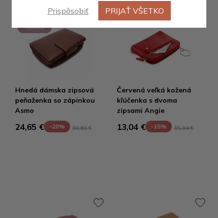
Prispôsobiť
PRIJAŤ VŠETKO
Výpredaj
Hnedá dámska zipsová
Červená veľká kožená
peňaženka so zápinkou
kľúčenka s dvoma
Asmo
zipsami Angie
24,65 €
13,04 €
-20%
-15%
30,81 €
15,34 €