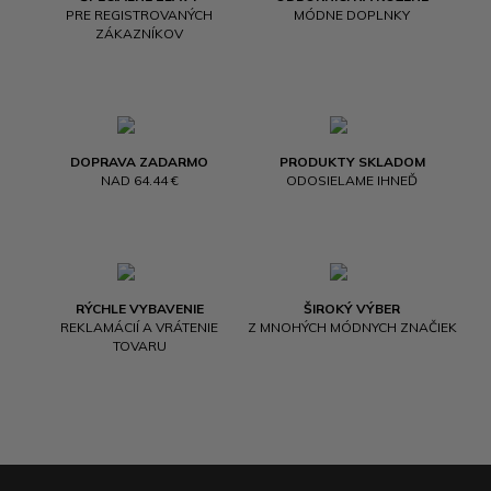
PRE REGISTROVANÝCH
MÓDNE DOPLNKY
ZÁKAZNÍKOV
DOPRAVA ZADARMO
PRODUKTY SKLADOM
NAD 64.44 €
ODOSIELAME IHNEĎ
RÝCHLE VYBAVENIE
ŠIROKÝ VÝBER
REKLAMÁCIÍ A VRÁTENIE
Z MNOHÝCH MÓDNYCH ZNAČIEK
TOVARU