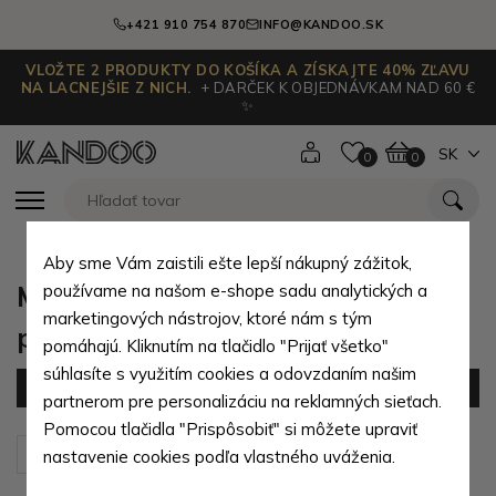
+421 910 754 870
INFO@KANDOO.SK
VLOŽTE 2 PRODUKTY DO KOŠÍKA A ZÍSKAJTE 40% ZĽAVU
NA LACNEJŠIE Z NICH.
+ DARČEK K OBJEDNÁVKAM NAD 60 €
✨
SK
0
0
Aby sme Vám zaistili ešte lepší nákupný zážitok,
Malé dámske peňaženky z
používame na našom e-shope sadu analytických a
marketingových nástrojov, ktoré nám s tým
prírodnej pravej kože
pomáhajú. Kliknutím na tlačidlo "Prijať všetko"
súhlasíte s využitím cookies a odovzdaním našim
Filter
(67 produktov)
partnerom pre personalizáciu na reklamných sieťach.
Pomocou tlačidla "Prispôsobiť" si môžete upraviť
Zoradiť podľa:
Predvolené
nastavenie cookies podľa vlastného uváženia.