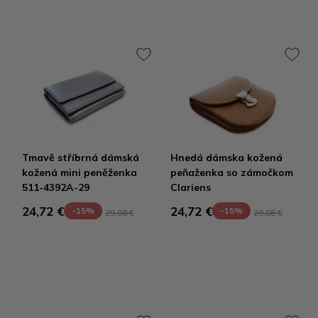
Tmavě stříbrná dámská
Hnedá dámska kožená
kožená mini peněženka
peňaženka so zámočkom
511-4392A-29
Clariens
24,72 €
24,72 €
-15%
-15%
29,08 €
29,08 €