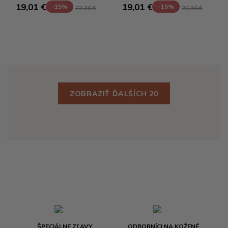
19,01 €
19,01 €
-15%
-15%
22,36 €
22,36 €
ZOBRAZIŤ ĎALŠÍCH 20
ŠPECIÁLNE ZĽAVY
ODBORNÍCI NA KOŽENÉ