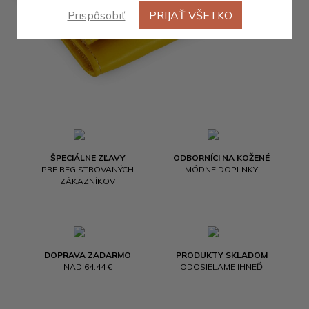
Prispôsobiť
PRIJAŤ VŠETKO
ŠPECIÁLNE ZĽAVY
ODBORNÍCI NA KOŽENÉ
PRE REGISTROVANÝCH
MÓDNE DOPLNKY
ZÁKAZNÍKOV
DOPRAVA ZADARMO
PRODUKTY SKLADOM
NAD 64.44 €
ODOSIELAME IHNEĎ