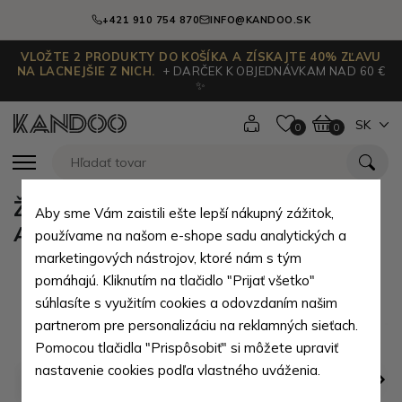
+421 910 754 870
INFO@KANDOO.SK
VLOŽTE 2 PRODUKTY DO KOŠÍKA A ZÍSKAJTE 40% ZĽAVU
NA LACNEJŠIE Z NICH.
+ DARČEK K OBJEDNÁVKAM NAD 60 €
✨
SK
0
0
Žltá kožená mini peňaženka
Aby sme Vám zaistili ešte lepší nákupný zážitok,
Athena
používame na našom e-shope sadu analytických a
marketingových nástrojov, ktoré nám s tým
pomáhajú. Kliknutím na tlačidlo "Prijať všetko"
súhlasíte s využitím cookies a odovzdaním našim
partnerom pre personalizáciu na reklamných sieťach.
Pomocou tlačidla "Prispôsobiť" si môžete upraviť
nastavenie cookies podľa vlastného uváženia.