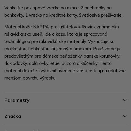
Vonkajšie poklopové vrecko na mince, 2 priehradky na
bankovky, 1 vrecko na kreditné karty. Svetlosivé prešívanie.
Materiál kože NAPPA: pre lúštiteľov krížoviek známa ako
rukavičkárska useň. Ide o kožu, ktorá je spracovaná
technológiou pre rukavičkárske materiály. Vyznačuje sa
mäkkosťou, hebkosťou, príjemným omakom. Používame ju
predovšetkým pre dámske peňaženky, pánske korunovky,
dokladovky, dolárovky, etue, puzdrá a kľúčenky. Tento
materiál dokáže zvýrazniť uvedené vlastnosti aj na relatívne
menšom povrchu výrobku.
Parametry
Značka