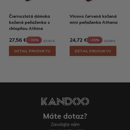
Čiernozlatá dámska
Vínovo červená kožená
kožená peňaženka s
mini peňaženka Athena
chlopňou Athina
27,56 €
24,72 €
-15%
-15%
32,42 €
29,08 €
DETAIL PRODUKTU
DETAIL PRODUKTU
Máte dotaz?
Zavolajte nám