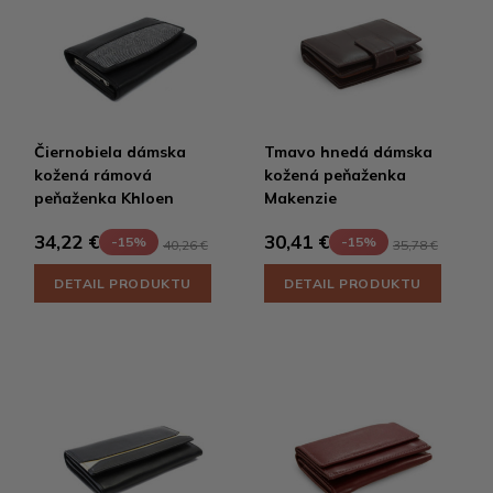
Čiernobiela dámska
Tmavo hnedá dámska
kožená rámová
kožená peňaženka
peňaženka Khloen
Makenzie
34,22 €
30,41 €
-15%
-15%
40,26 €
35,78 €
DETAIL PRODUKTU
DETAIL PRODUKTU