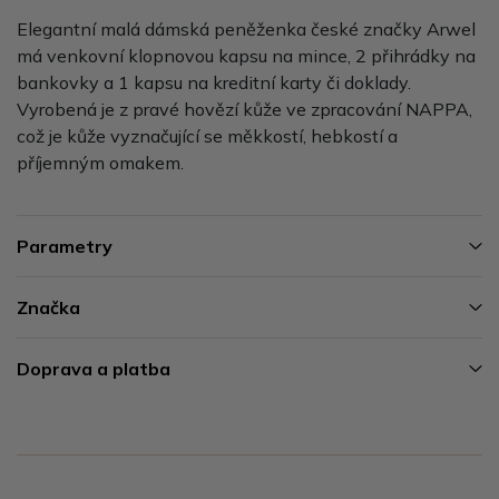
Elegantní malá dámská peněženka české značky Arwel
má venkovní klopnovou kapsu na mince, 2 přihrádky na
bankovky a 1 kapsu na kreditní karty či doklady.
Vyrobená je z pravé hovězí kůže ve zpracování NAPPA,
což je kůže vyznačující se měkkostí, hebkostí a
příjemným omakem.
Parametry
Značka
Doprava a platba