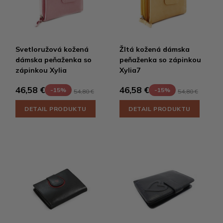
Svetloružová kožená
Žltá kožená dámska
dámska peňaženka so
peňaženka so zápinkou
zápinkou Xylia
Xylia7
46,58 €
46,58 €
-15%
-15%
54,80 €
54,80 €
DETAIL PRODUKTU
DETAIL PRODUKTU