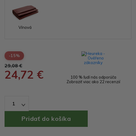
Vínová
-15%
29,08 €
24,72 €
100 % ľudí nás odporúča
Zobraziť viac ako 22 recenzií
1