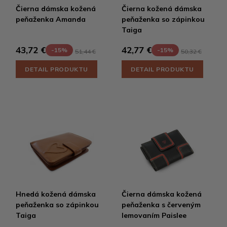
Čierna dámska kožená
Čierna kožená dámska
peňaženka Amanda
peňaženka so zápinkou
Taiga
43,72 €
42,77 €
-15%
-15%
51,44 €
50,32 €
DETAIL PRODUKTU
DETAIL PRODUKTU
Hnedá kožená dámska
Čierna dámska kožená
peňaženka so zápinkou
peňaženka s červeným
Taiga
lemovaním Paislee