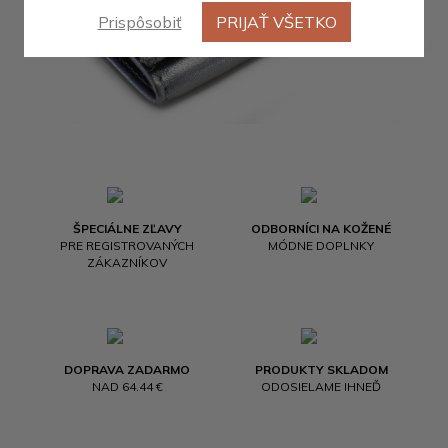
Prispôsobiť
PRIJAŤ VŠETKO
ŠPECIÁLNE ZĽAVY
ODBORNÍCI NA KOŽENÉ
PRE REGISTROVANÝCH
MÓDNE DOPLNKY
ZÁKAZNÍKOV
DOPRAVA ZADARMO
PRODUKTY SKLADOM
NAD 64.44 €
ODOSIELAME IHNEĎ