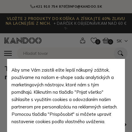
+421 910 754 870
INFO@KANDOO.SK
VLOŽTE 2 PRODUKTY DO KOŠÍKA A ZÍSKAJTE 40% ZĽAVU
NA LACNEJŠIE Z NICH.
+ DARČEK K OBJEDNÁVKAM NAD 60 €
✨
SK
0
0
Tmavě stříbrná dámská kožená
Aby sme Vám zaistili ešte lepší nákupný zážitok,
mini peněženka 511-4392A-29
používame na našom e-shope sadu analytických a
marketingových nástrojov, ktoré nám s tým
pomáhajú. Kliknutím na tlačidlo "Prijať všetko"
súhlasíte s využitím cookies a odovzdaním našim
partnerom pre personalizáciu na reklamných sieťach.
Pomocou tlačidla "Prispôsobiť" si môžete upraviť
nastavenie cookies podľa vlastného uváženia.