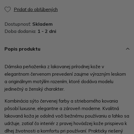
Pridať do obľúbených
Dostupnosť:
Skladem
Doba dodania:
1 - 2 dni
Popis produktu
Dámska peňaženka z lakovanej prírodnej kože v
elegantnom červenom prevedení zaujme výrazným leskom
a originálnym motýlím razením, ktoré dodáva modelu
jedinečný a ženský charakter.
Kombinácia sýto červenej farby a strieborného kovania
pôsobí luxusne, elegantne a zároveň moderne. Kvalitná
lakovaná koža je odolná voči bežnému používaniu a ľahko sa
udržuje, zatiaľ čo interiér z pravej hovädzej kože prispieva k
dlhej životnosti a komfortu pri používaní. Prakticky riešený