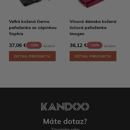
Veľká kožená čierna
Vínová dámska kožená
peňaženka so zápinkou
listová peňaženka
Sophia
Imogen
37,06 €
36,12 €
-15%
-15%
43,60 €
42,50 €
DETAIL PRODUKTU
DETAIL PRODUKTU
Máte dotaz?
Zavolajte nám