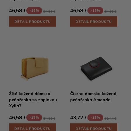
46,58 €
46,58 €
-15%
-15%
54,80 €
54,80 €
DETAIL PRODUKTU
DETAIL PRODUKTU
Žltá kožená dámska
Čierna dámska kožená
peňaženka so zápinkou
peňaženka Amanda
Xylia7
46,58 €
43,72 €
-15%
-15%
54,80 €
51,44 €
DETAIL PRODUKTU
DETAIL PRODUKTU