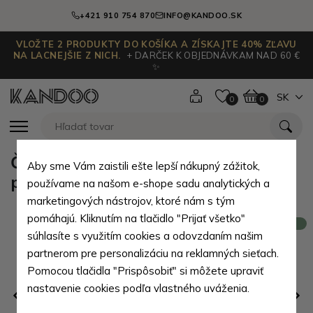
+421 910 754 870
INFO@KANDOO.SK
VLOŽTE 2 PRODUKTY DO KOŠÍKA A ZÍSKAJTE 40% ZĽAVU
NA LACNEJŠIE Z NICH.
+ DARČEK K OBJEDNÁVKAM NAD 60 €
✨
SK
0
0
Červená dámska rámová kožená
Aby sme Vám zaistili ešte lepší nákupný zážitok,
peňaženka Gulnora
používame na našom e-shope sadu analytických a
marketingových nástrojov, ktoré nám s tým
pomáhajú. Kliknutím na tlačidlo "Prijať všetko"
Novinka
súhlasíte s využitím cookies a odovzdaním našim
partnerom pre personalizáciu na reklamných sieťach.
Pomocou tlačidla "Prispôsobiť" si môžete upraviť
nastavenie cookies podľa vlastného uváženia.