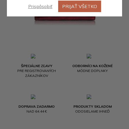
Prispôsobiť
PRIJAŤ VŠETKO
ŠPECIÁLNE ZĽAVY
ODBORNÍCI NA KOŽENÉ
PRE REGISTROVANÝCH
MÓDNE DOPLNKY
ZÁKAZNÍKOV
DOPRAVA ZADARMO
PRODUKTY SKLADOM
NAD 64.44 €
ODOSIELAME IHNEĎ