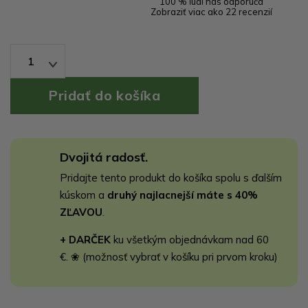
100 % ľudí nás odporúča
Zobraziť viac ako 22 recenzií
1
Dvojitá radosť.
Pridajte tento produkt do košíka spolu s ďalším
kúskom a
druhý najlacnejší máte s 40%
ZĽAVOU
.
+ DARČEK
ku všetkým objednávkam nad 60
€. ❀ (možnosť vybrať v košíku pri prvom kroku)