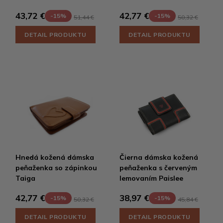
43,72 €
42,77 €
-15%
-15%
51,44 €
50,32 €
DETAIL PRODUKTU
DETAIL PRODUKTU
Hnedá kožená dámska
Čierna dámska kožená
peňaženka so zápinkou
peňaženka s červeným
Taiga
lemovaním Paislee
42,77 €
38,97 €
-15%
-15%
50,32 €
45,84 €
DETAIL PRODUKTU
DETAIL PRODUKTU