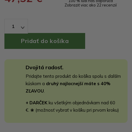
100 % ľudí nás odporúča
Zobraziť viac ako 22 recenzií
1
Dvojitá radosť.
Pridajte tento produkt do košíka spolu s ďalším
kúskom a
druhý najlacnejší máte s 40%
ZĽAVOU
.
+ DARČEK
ku všetkým objednávkam nad 60
€. ❀ (možnosť vybrať v košíku pri prvom kroku)