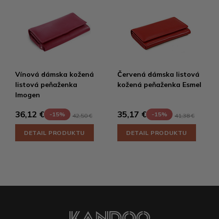
Vínová dámska kožená
Červená dámska listová
listová peňaženka
kožená peňaženka Esmel
Imogen
36,12 €
35,17 €
-15%
-15%
42,50 €
41,38 €
DETAIL PRODUKTU
DETAIL PRODUKTU