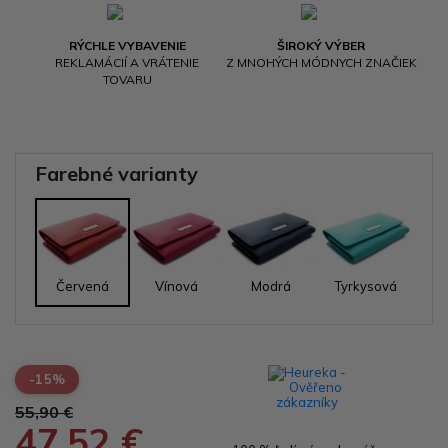
RÝCHLE VYBAVENIE
ŠIROKÝ VÝBER
REKLAMÁCIÍ A VRÁTENIE
Z MNOHÝCH MÓDNYCH ZNAČIEK
TOVARU
Farebné varianty
Červená
Vínová
Modrá
Tyrkysová
-15%
55,90 €
47,52 €