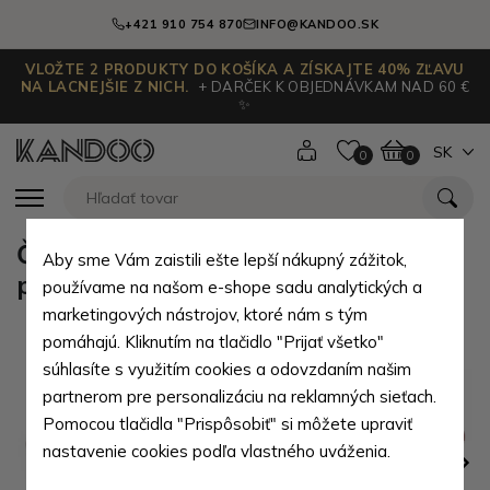
+421 910 754 870
INFO@KANDOO.SK
VLOŽTE 2 PRODUKTY DO KOŠÍKA A ZÍSKAJTE 40% ZĽAVU
NA LACNEJŠIE Z NICH.
+ DARČEK K OBJEDNÁVKAM NAD 60 €
✨
SK
0
0
Červená kožená dámska klopová
Aby sme Vám zaistili ešte lepší nákupný zážitok,
peňaženka Tsuda
používame na našom e-shope sadu analytických a
marketingových nástrojov, ktoré nám s tým
pomáhajú. Kliknutím na tlačidlo "Prijať všetko"
súhlasíte s využitím cookies a odovzdaním našim
partnerom pre personalizáciu na reklamných sieťach.
Pomocou tlačidla "Prispôsobiť" si môžete upraviť
nastavenie cookies podľa vlastného uváženia.