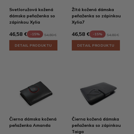
Svetloružová kožená
Žltá kožená dámska
dámska peňaženka so
peňaženka so zápinkou
zápinkou Xylia
Xylia7
46,58 €
46,58 €
-15%
-15%
54,80 €
54,80 €
DETAIL PRODUKTU
DETAIL PRODUKTU
Čierna dámska kožená
Čierna kožená dámska
peňaženka Amanda
peňaženka so zápinkou
Taiga