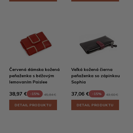
Červená dámska kožená
Veľká kožená čierna
peňaženka s béžovým
peňaženka so zápinkou
lemovaním Paislee
Sophia
38,97 €
37,06 €
-15%
-15%
45,84 €
43,60 €
DETAIL PRODUKTU
DETAIL PRODUKTU