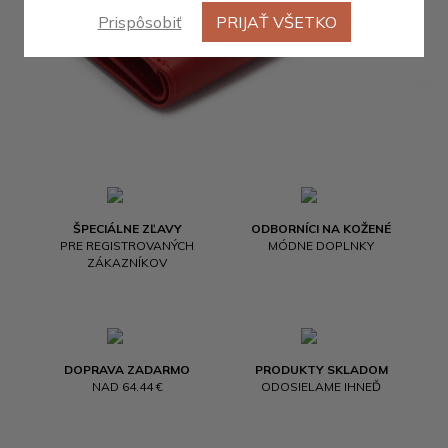
Prispôsobiť
PRIJAŤ VŠETKO
ŠPECIÁLNE ZĽAVY
ODBORNÍCI NA KOŽENÉ
PRE REGISTROVANÝCH
MÓDNE DOPLNKY
ZÁKAZNÍKOV
DOPRAVA ZADARMO
PRODUKTY SKLADOM
NAD 64.44 €
ODOSIELAME IHNEĎ