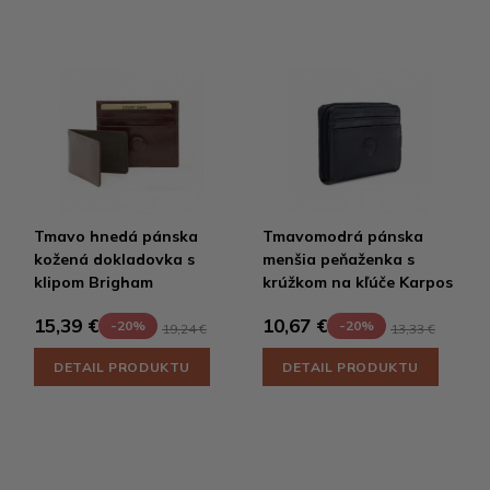
Tmavo hnedá pánska
Tmavomodrá pánska
kožená dokladovka s
menšia peňaženka s
klipom Brigham
krúžkom na kľúče Karpos
15,39 €
10,67 €
-20%
-20%
19,24 €
13,33 €
DETAIL PRODUKTU
DETAIL PRODUKTU