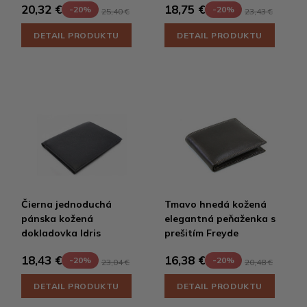
20,32 €
18,75 €
-20%
-20%
25,40 €
23,43 €
DETAIL PRODUKTU
DETAIL PRODUKTU
Čierna jednoduchá
Tmavo hnedá kožená
pánska kožená
elegantná peňaženka s
dokladovka Idris
prešitím Freyde
18,43 €
16,38 €
-20%
-20%
23,04 €
20,48 €
DETAIL PRODUKTU
DETAIL PRODUKTU