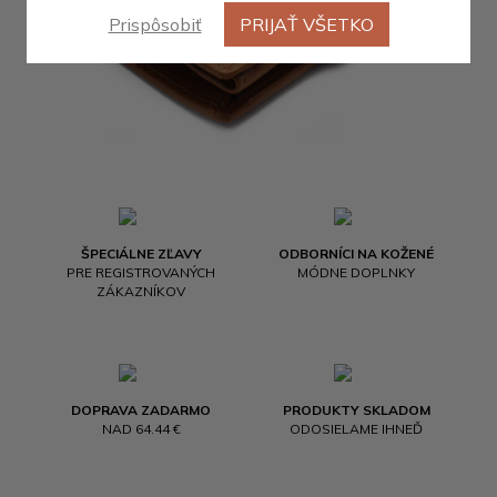
Prispôsobiť
PRIJAŤ VŠETKO
ŠPECIÁLNE ZĽAVY
ODBORNÍCI NA KOŽENÉ
PRE REGISTROVANÝCH
MÓDNE DOPLNKY
ZÁKAZNÍKOV
DOPRAVA ZADARMO
PRODUKTY SKLADOM
NAD 64.44 €
ODOSIELAME IHNEĎ