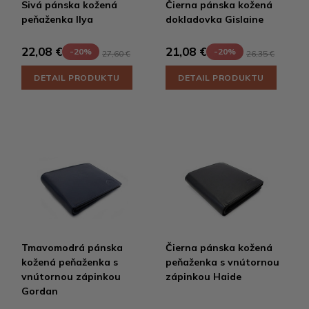
Sivá pánska kožená
Čierna pánska kožená
peňaženka Ilya
dokladovka Gislaine
22,08 €
21,08 €
-20%
-20%
27,60 €
26,35 €
DETAIL PRODUKTU
DETAIL PRODUKTU
Tmavomodrá pánska
Čierna pánska kožená
kožená peňaženka s
peňaženka s vnútornou
vnútornou zápinkou
zápinkou Haide
Gordan