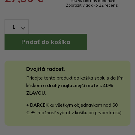
100 % ľudí nás odporúča
Zobraziť viac ako 22 recenzií
1
Dvojitá radosť.
Pridajte tento produkt do košíka spolu s ďalším
kúskom a
druhý najlacnejší máte s 40%
ZĽAVOU
.
+ DARČEK
ku všetkým objednávkam nad 60
€. ❀ (možnosť vybrať v košíku pri prvom kroku)