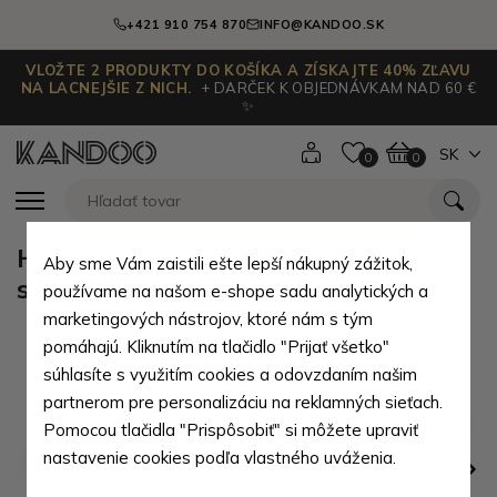
+421 910 754 870
INFO@KANDOO.SK
VLOŽTE 2 PRODUKTY DO KOŠÍKA A ZÍSKAJTE 40% ZĽAVU
NA LACNEJŠIE Z NICH.
+ DARČEK K OBJEDNÁVKAM NAD 60 €
✨
SK
0
0
Hnedá pánska kožená peňaženka
Aby sme Vám zaistili ešte lepší nákupný zážitok,
so zápinkou Jonah
používame na našom e-shope sadu analytických a
marketingových nástrojov, ktoré nám s tým
pomáhajú. Kliknutím na tlačidlo "Prijať všetko"
súhlasíte s využitím cookies a odovzdaním našim
partnerom pre personalizáciu na reklamných sieťach.
Pomocou tlačidla "Prispôsobiť" si môžete upraviť
nastavenie cookies podľa vlastného uváženia.