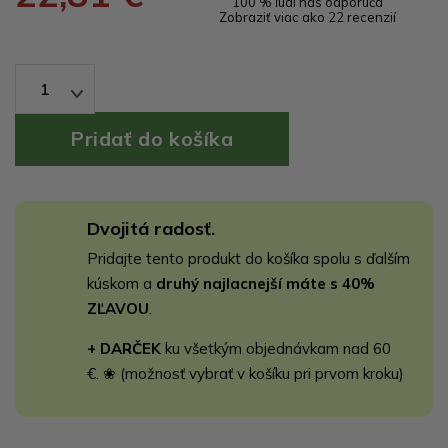
100 % ľudí nás odporúča
Zobraziť viac ako 22 recenzií
1
Dvojitá radosť.
Pridajte tento produkt do košíka spolu s ďalším
kúskom a
druhý najlacnejší máte s 40%
ZĽAVOU
.
+ DARČEK
ku všetkým objednávkam nad 60
€. ❀ (možnosť vybrať v košíku pri prvom kroku)