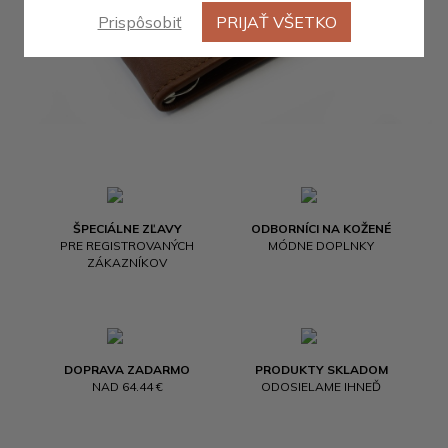
Prispôsobiť
PRIJAŤ VŠETKO
ŠPECIÁLNE ZĽAVY
ODBORNÍCI NA KOŽENÉ
PRE REGISTROVANÝCH
MÓDNE DOPLNKY
ZÁKAZNÍKOV
DOPRAVA ZADARMO
PRODUKTY SKLADOM
NAD 64.44 €
ODOSIELAME IHNEĎ