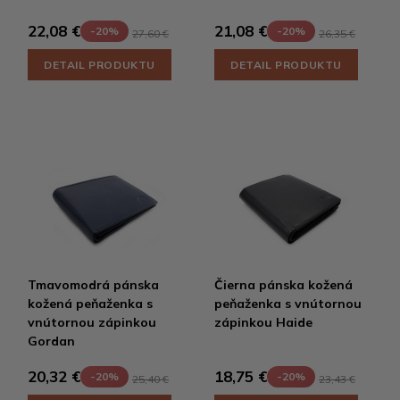
22,08 €
21,08 €
-20%
-20%
27,60 €
26,35 €
DETAIL PRODUKTU
DETAIL PRODUKTU
Tmavomodrá pánska
Čierna pánska kožená
kožená peňaženka s
peňaženka s vnútornou
vnútornou zápinkou
zápinkou Haide
Gordan
20,32 €
18,75 €
-20%
-20%
25,40 €
23,43 €