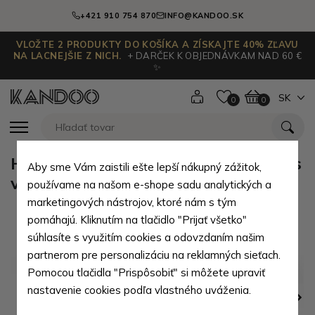
+421 910 754 870
INFO@KANDOO.SK
VLOŽTE 2 PRODUKTY DO KOŠÍKA A ZÍSKAJTE 40% ZĽAVU
NA LACNEJŠIE Z NICH.
+ DARČEK K OBJEDNÁVKAM NAD 60 €
✨
SK
0
0
Hnedá pánska kožená peňaženka s
Aby sme Vám zaistili ešte lepší nákupný zážitok,
vreckom na mince Chasen
používame na našom e-shope sadu analytických a
marketingových nástrojov, ktoré nám s tým
pomáhajú. Kliknutím na tlačidlo "Prijať všetko"
súhlasíte s využitím cookies a odovzdaním našim
partnerom pre personalizáciu na reklamných sieťach.
Pomocou tlačidla "Prispôsobiť" si môžete upraviť
nastavenie cookies podľa vlastného uváženia.