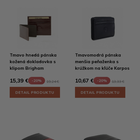
Tmavo hnedá pánska
Tmavomodrá pánska
kožená dokladovka s
menšia peňaženka s
klipom Brigham
krúžkom na kľúče Karpos
15,39 €
10,67 €
-20%
-20%
19,24 €
13,33 €
DETAIL PRODUKTU
DETAIL PRODUKTU