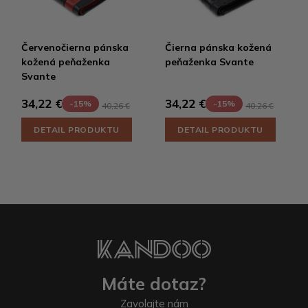
Červenočierna pánska
Čierna pánska kožená
kožená peňaženka
peňaženka Svante
Svante
34,22 €
34,22 €
-15%
-15%
40,26 €
40,26 €
DETAIL PRODUKTU
DETAIL PRODUKTU
Máte dotaz?
Zavolajte nám