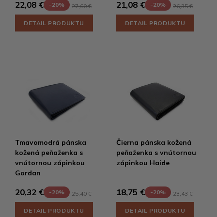
22,08 €
21,08 €
-20%
-20%
27,60 €
26,35 €
DETAIL PRODUKTU
DETAIL PRODUKTU
Tmavomodrá pánska
Čierna pánska kožená
kožená peňaženka s
peňaženka s vnútornou
vnútornou zápinkou
zápinkou Haide
Gordan
20,32 €
18,75 €
-20%
-20%
25,40 €
23,43 €
DETAIL PRODUKTU
DETAIL PRODUKTU