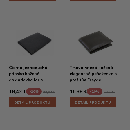
Čierna jednoduchá
Tmavo hnedá kožená
pánska kožená
elegantná peňaženka s
dokladovka Idris
prešitím Freyde
18,43 €
16,38 €
-20%
-20%
23,04 €
20,48 €
DETAIL PRODUKTU
DETAIL PRODUKTU