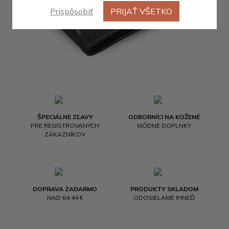
Prispôsobiť
PRIJAŤ VŠETKO
ŠPECIÁLNE ZĽAVY
ODBORNÍCI NA KOŽENÉ
PRE REGISTROVANÝCH
MÓDNE DOPLNKY
ZÁKAZNÍKOV
DOPRAVA ZADARMO
PRODUKTY SKLADOM
NAD 64.44 €
ODOSIELAME IHNEĎ