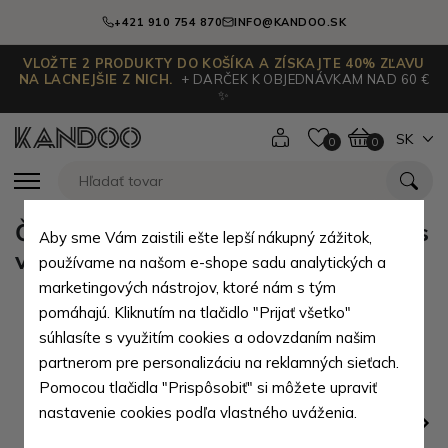
+421 910 754 870
INFO@KANDOO.SK
VLOŽTE 2 PRODUKTY DO KOŠÍKA A ZÍSKAJTE 40% ZĽAVU
NA LACNEJŠIE Z NICH.
+ DARČEK K OBJEDNÁVKAM NAD 60 €
✨
SK
0
0
Čierna pánska kožená peňaženka s
Aby sme Vám zaistili ešte lepší nákupný zážitok,
vreckom na mince Chasen
používame na našom e-shope sadu analytických a
marketingových nástrojov, ktoré nám s tým
pomáhajú. Kliknutím na tlačidlo "Prijať všetko"
súhlasíte s využitím cookies a odovzdaním našim
partnerom pre personalizáciu na reklamných sieťach.
Pomocou tlačidla "Prispôsobiť" si môžete upraviť
nastavenie cookies podľa vlastného uváženia.