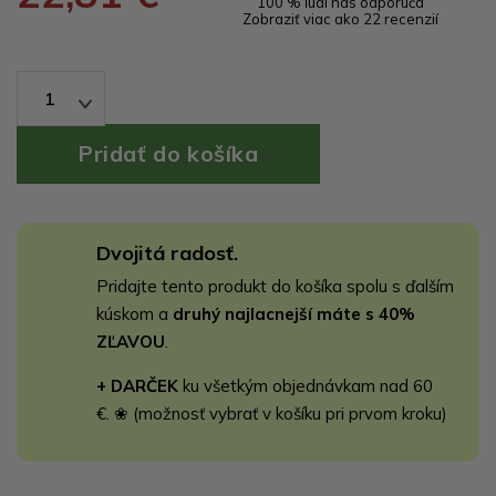
100 % ľudí nás odporúča
Zobraziť viac ako 22 recenzií
1
Dvojitá radosť.
Pridajte tento produkt do košíka spolu s ďalším
kúskom a
druhý najlacnejší máte s 40%
ZĽAVOU
.
+ DARČEK
ku všetkým objednávkam nad 60
€. ❀ (možnosť vybrať v košíku pri prvom kroku)