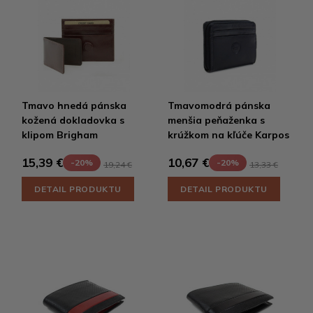
Tmavo hnedá pánska
Tmavomodrá pánska
kožená dokladovka s
menšia peňaženka s
klipom Brigham
krúžkom na kľúče Karpos
15,39 €
10,67 €
-20%
-20%
19,24 €
13,33 €
DETAIL PRODUKTU
DETAIL PRODUKTU