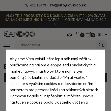
+421 910 754 870
INFO@KANDOO.SK
VLOŽTE 2 PRODUKTY DO KOŠÍKA A ZÍSKAJTE 40% ZĽAVU
NA LACNEJŠIE Z NICH.
+ DARČEK K OBJEDNÁVKAM NAD 60 €
✨
SK
0
0
Aby sme Vám zaistili ešte lepší nákupný zážitok,
Elegantné dámske batohy
používame na našom e-shope sadu analytických a
marketingových nástrojov, ktoré nám s tým
pomáhajú. Kliknutím na tlačidlo "Prijať všetko"
Filter
(26 produktov)
súhlasíte s využitím cookies a odovzdaním našim
partnerom pre personalizáciu na reklamných sieťach.
Zoradiť podľa:
Predvolené
Pomocou tlačidla "Prispôsobiť" si môžete upraviť
nastavenie cookies podľa vlastného uváženia.