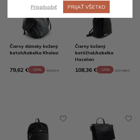
Prispôsobiť
PRIJAŤ VŠETKO
Výpredaj
Čierny dámsky kožený
Čierny kožený
batoh/kabelka Khalesi
batôžtek/kabelka
Hazelien
79,62 €
108,36 €
-20%
-15%
99,52 €
127,48 €