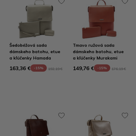
Šedobéžová sada
Tmavo ružová sada
dámskeho batohu, etue
dámskeho batohu, etue
a kľúčenky Hamada
a kľúčenky Murakami
163,36 €
149,76 €
-15%
-15%
192,19 €
176,19 €