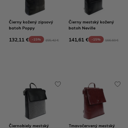
Čierny kožený zipsový
Čierny mestský kožený
batoh Poppy
batoh Neville
132,11 €
141,61 €
-15%
-15%
155,42 €
166,60 €
Čiernobiely mestský
Tmavočervený mestský