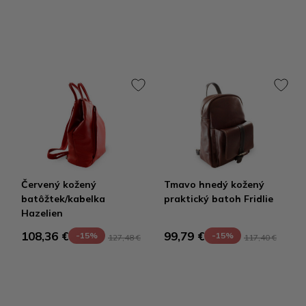
Červený kožený
Tmavo hnedý kožený
batôžtek/kabelka
praktický batoh Fridlie
Hazelien
108,36 €
99,79 €
-15%
-15%
127,48 €
117,40 €