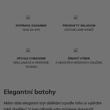
DOPRAVA ZADARMO
PRODUKTY SKLADOM
NAD 64.44 €
ODOSIELAME IHNEĎ
RÝCHLE VYBAVENIE
ŠIROKÝ VÝBER
REKLAMÁCIÍ A VRÁTENIE
Z MNOHÝCH MÓDNYCH ZNAČIEK
TOVARU
Elegantní batohy
Máte ráda elegantní styl oblékání a podle toho si vybíráte
také doplňky? V tom případě vám můžeme doporučit