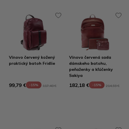
Vínovo červený kožený
Vínovo červená sada
praktický batoh Fridlie
dámskeho batohu,
peňaženky a kľúčenky
Sakiya
99,79 €
182,18 €
-15%
-15%
117,40 €
214,33 €