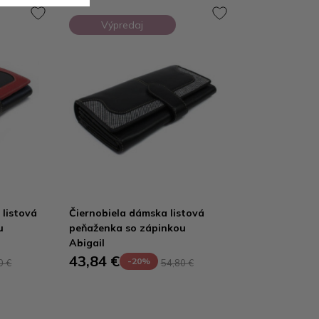
Výpredaj
listová
Čiernobiela dámska listová
u
peňaženka so zápinkou
Abigail
43,84 €
-20%
0 €
54,80 €