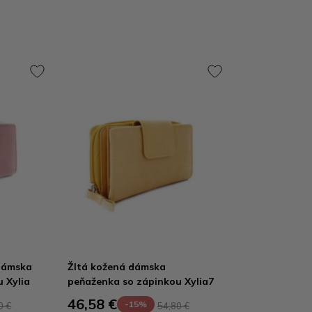
dámska
Žltá kožená dámska
 Xylia
peňaženka so zápinkou Xylia7
46,58 €
-15%
0 €
54,80 €