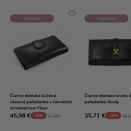
Výpredaj
Výpredaj
Čierna dámska kožená
Čierna dámska kroko 
rámová peňaženka s červeným
peňaženka Sindy
ornamentom Fleur
45,98 €
35,71 €
-20%
-20%
57,48 €
44,6