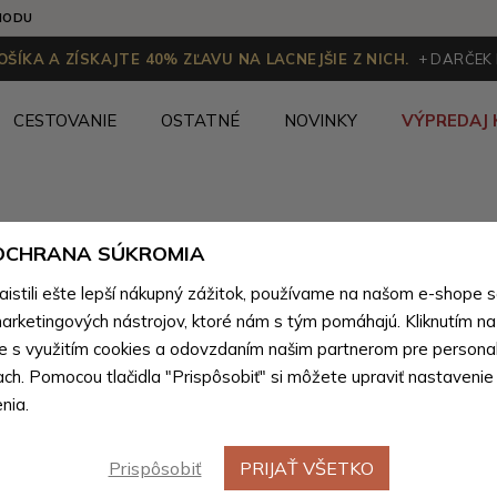
HODU
ŠÍKA A ZÍSKAJTE 40% ZĽAVU NA LACNEJŠIE Z NICH.
+ DARČEK
CESTOVANIE
OSTATNÉ
NOVINKY
VÝPREDAJ 
Kandoo.sk
 OCHRANA SÚKROMIA
Ženy
>
Dámske peňaženky
>
Dámske peňaženky podľa 
stili ešte lepší nákupný zážitok, používame na našom e-shope 
arketingových nástrojov, ktoré nám s tým pomáhajú. Kliknutím na t
te s využitím cookies a odovzdaním našim partnerom pre personal
Dámske peňaženky so zápinkou
(90 p
ach. Pomocou tlačidla "Prispôsobiť" si môžete upraviť nastavenie
Zoradiť podľa:
Predvolené
nia.
Prispôsobiť
PRIJAŤ VŠETKO