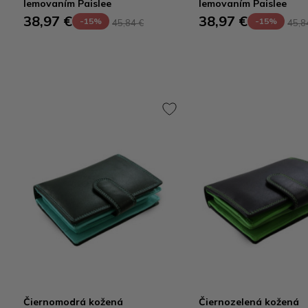
lemovaním Paislee
lemovaním Paislee
38,97 €
38,97 €
-15%
-15%
45,84 €
45,8
Čiernomodrá kožená
Čiernozelená kožená