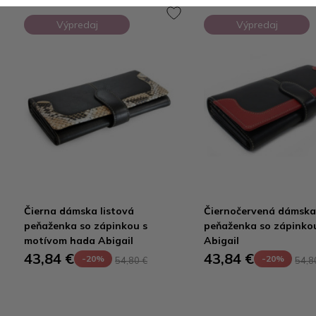
Výpredaj
Výpredaj
Čierna dámska listová
Čiernočervená dámska 
peňaženka so zápinkou s
peňaženka so zápinko
motívom hada Abigail
Abigail
43,84 €
43,84 €
-20%
-20%
54,80 €
54,8