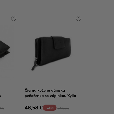
Čierna kožená dámska
u
peňaženka so zápinkou Xylia
46,58 €
-15%
7 €
54,80 €