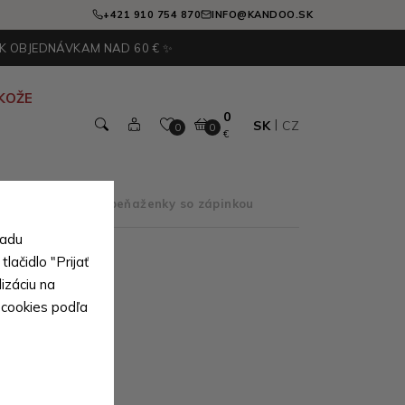
+421 910 754 870
INFO@KANDOO.SK
 K OBJEDNÁVKAM NAD 60 € ✨
KOŽE
0
SK
CZ
0
0
€
typu
>
Dámske peňaženky so zápinkou
sadu
lačidlo "Prijať
izáciu na
roduktov)
 cookies podľa