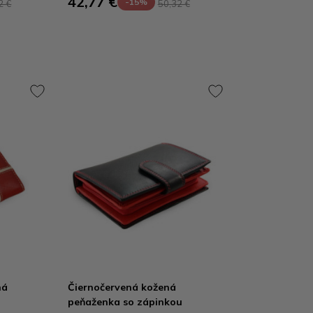
42,77 €
-15%
2 €
50,32 €
ná
Čiernočervená kožená
peňaženka so zápinkou