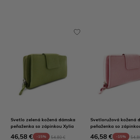
Svetlo zelená kožená dámska
Svetloružová kožená 
peňaženka so zápinkou Xylia
peňaženka so zápinkou
46,58 €
46,58 €
-15%
-15%
54,80 €
54,8