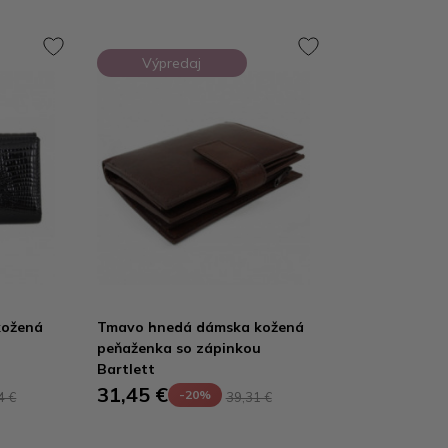
Výpredaj
kožená
Tmavo hnedá dámska kožená
peňaženka so zápinkou
Bartlett
31,45 €
-20%
4 €
39,31 €