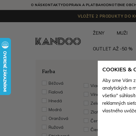
O NÁS
KONTAKTY
DOPRAVA A PLATBA
HODNOTENIE OBC
VLOŽTE 2 PRODUKTY DO KO
ŽENY
MUŽI
OUTLET AŽ -50 %
COOKIES &
Farba
Aby sme Vám zai
Béžová
Viacfarebná
analytických a m
Fialová
Vínová
všetko" súhlasí
Hnedá
reklamných sieť
Zelená
Modrá
vlastného uváže
Zlatá
Oranžová
Červená
Ružová
Čierna