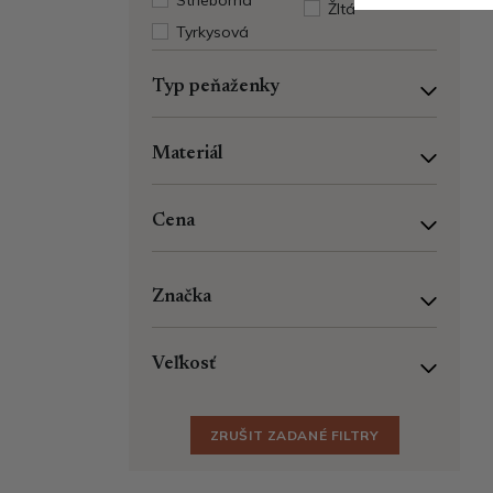
Strieborná
Žltá
Tyrkysová
Typ peňaženky
Materiál
Cena
Značka
Veľkosť
ZRUŠIT ZADANÉ FILTRY