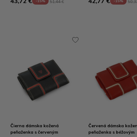
43,72 €
42,77 €
-15%
-15%
51,44 €
50,3
Čierna dámska kožená
Červená dámska kože
peňaženka s červeným
peňaženka s béžovým