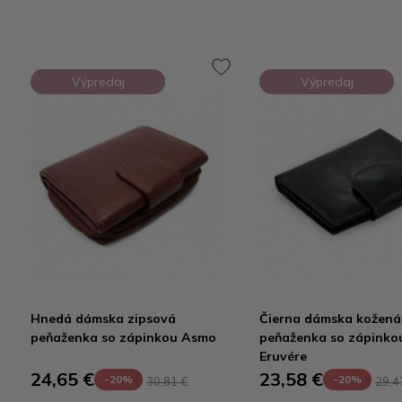
Výpredaj
Výpredaj
Hnedá dámska zipsová
Čierna dámska kožená
peňaženka so zápinkou Asmo
peňaženka so zápinko
Eruvére
24,65 €
23,58 €
-20%
-20%
30,81 €
29,4