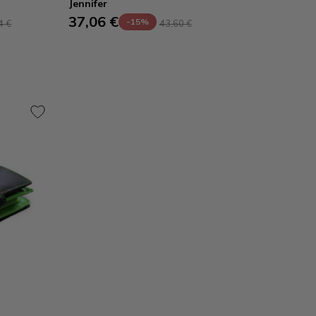
Jennifer
37,06 €
-15%
4 €
43,60 €