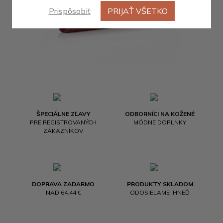
Prispôsobiť
PRIJAŤ VŠETKO
ŠPECIÁLNE ZĽAVY
ODBORNÍCI NA KOŽENÉ
PRE REGISTROVANÝCH
MÓDNE DOPLNKY
ZÁKAZNÍKOV
DOPRAVA ZADARMO
PRODUKTY SKLADOM
NAD 64.44 €
ODOSIELAME IHNEĎ