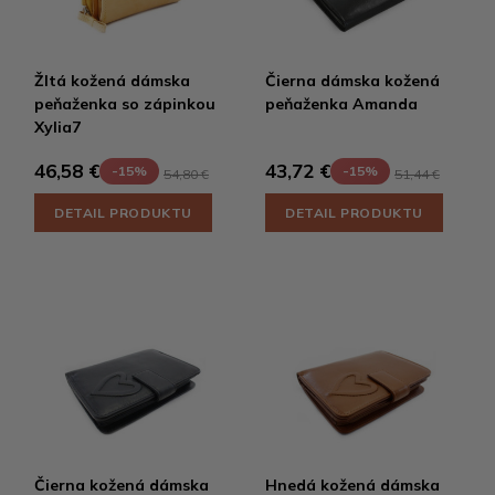
Žltá kožená dámska
Čierna dámska kožená
peňaženka so zápinkou
peňaženka Amanda
Xylia7
46,58 €
43,72 €
-15%
-15%
54,80 €
51,44 €
DETAIL PRODUKTU
DETAIL PRODUKTU
Čierna kožená dámska
Hnedá kožená dámska