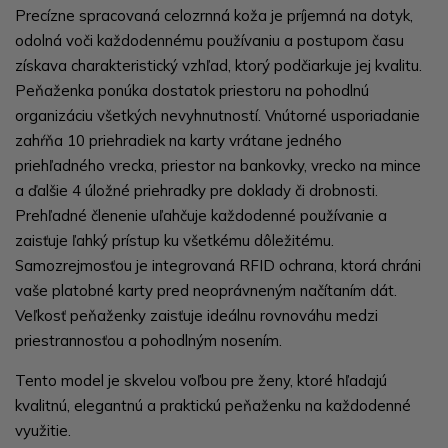
Precízne spracovaná celozrnná koža je príjemná na dotyk,
odolná voči každodennému používaniu a postupom času
získava charakteristický vzhľad, ktorý podčiarkuje jej kvalitu.
Peňaženka ponúka dostatok priestoru na pohodlnú
organizáciu všetkých nevyhnutností. Vnútorné usporiadanie
zahŕňa 10 priehradiek na karty vrátane jedného
priehľadného vrecka, priestor na bankovky, vrecko na mince
a ďalšie 4 úložné priehradky pre doklady či drobnosti.
Prehľadné členenie uľahčuje každodenné používanie a
zaisťuje ľahký prístup ku všetkému dôležitému.
Samozrejmosťou je integrovaná RFID ochrana, ktorá chráni
vaše platobné karty pred neoprávneným načítaním dát.
Veľkosť peňaženky zaisťuje ideálnu rovnováhu medzi
priestrannosťou a pohodlným nosením.
Tento model je skvelou voľbou pre ženy, ktoré hľadajú
kvalitnú, elegantnú a praktickú peňaženku na každodenné
využitie.