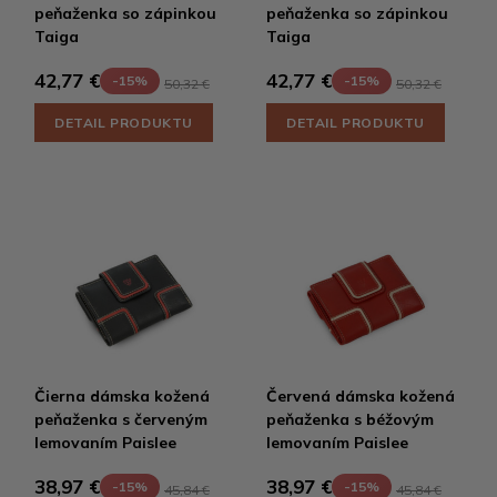
peňaženka so zápinkou
peňaženka so zápinkou
Taiga
Taiga
42,77 €
42,77 €
-15%
-15%
50,32 €
50,32 €
DETAIL PRODUKTU
DETAIL PRODUKTU
Čierna dámska kožená
Červená dámska kožená
peňaženka s červeným
peňaženka s béžovým
lemovaním Paislee
lemovaním Paislee
38,97 €
38,97 €
-15%
-15%
45,84 €
45,84 €