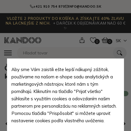
+421 910 754 870
INFO@KANDOO.SK
VLOŽTE 2 PRODUKTY DO KOŠÍKA A ZÍSKAJTE 40% ZĽAVU
NA LACNEJŠIE Z NICH.
+ DARČEK K OBJEDNÁVKAM NAD 60 €
✨
SK
0
0
Červená lesklá veľká dámska
Aby sme Vám zaistili ešte lepší nákupný zážitok,
kožená peňaženka Elmira
používame na našom e-shope sadu analytických a
marketingových nástrojov, ktoré nám s tým
pomáhajú. Kliknutím na tlačidlo "Prijať všetko"
Novinka
súhlasíte s využitím cookies a odovzdaním našim
partnerom pre personalizáciu na reklamných sieťach.
Pomocou tlačidla "Prispôsobiť" si môžete upraviť
nastavenie cookies podľa vlastného uváženia.