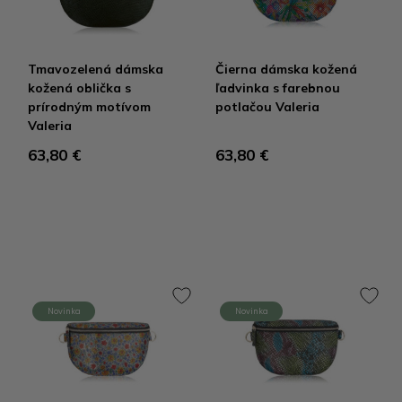
Tmavozelená dámska
Čierna dámska kožená
kožená oblička s
ľadvinka s farebnou
prírodným motívom
potlačou Valeria
Valeria
63,80 €
63,80 €
Novinka
Novinka