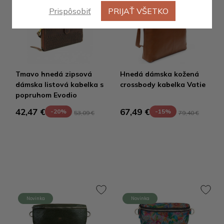
Prispôsobiť
PRIJAŤ VŠETKO
Výpredaj
Tmavo hnedá zipsová
Hnedá dámska kožená
dámska listová kabelka s
crossbody kabelka Vatie
popruhom Evodio
42,47 €
67,49 €
-20%
-15%
53,09 €
79,40 €
Novinka
Novinka