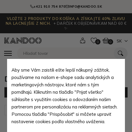
+421 910 754 870
INFO@KANDOO.SK
VLOŽTE 2 PRODUKTY DO KOŠÍKA A ZÍSKAJTE 40% ZĽAVU
NA LACNEJŠIE Z NICH.
+ DARČEK K OBJEDNÁVKAM NAD 60 €
✨
SK
0
0
Aby sme Vám zaistili ešte lepší nákupný zážitok,
Dámske kabelky podľa designu
používame na našom e-shope sadu analytických a
marketingových nástrojov, ktoré nám s tým
pomáhajú. Kliknutím na tlačidlo "Prijať všetko"
Filter
(12 produktov)
súhlasíte s využitím cookies a odovzdaním našim
partnerom pre personalizáciu na reklamných sieťach.
Zoradiť podľa:
Predvolené
Pomocou tlačidla "Prispôsobiť" si môžete upraviť
nastavenie cookies podľa vlastného uváženia.