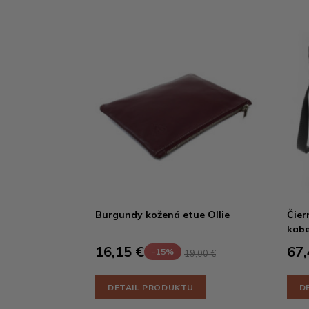
Burgundy kožená etue Ollie
Čier
kabe
16,15 €
67,
-15%
19,00 €
DETAIL PRODUKTU
D