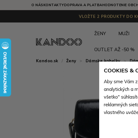
O NÁS
KONTAKTY
DOPRAVA A PLATBA
HODNOTENIE OBC
VLOŽTE 2 PRODUKTY DO KO
ŽENY
MUŽI
OUTLET AŽ -50 %
Kandoo.sk
Ženy
>
Dámske kabelky
>
Dám
COOKIES &
Aby sme Vám zai
analytických a m
všetko" súhlasí
reklamných sieť
vlastného uváže