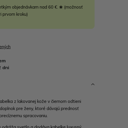
etkým objednávkam nad 60 €. ❀ (možnosť
ri prvom kroku)
bených
dem
2 dni
belka z lakovanej kože v čiernom odtieni
 doplnok pre ženy, ktoré dávajú prednosť
 precíznemu spracovaniu.
e odráža svetlo a dodáva kabelke luxusný