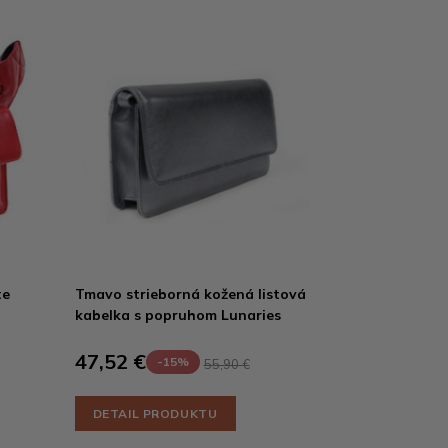
te
Tmavo strieborná kožená listová
kabelka s popruhom Lunaries
47,52 €
-15%
55,90 €
DETAIL PRODUKTU