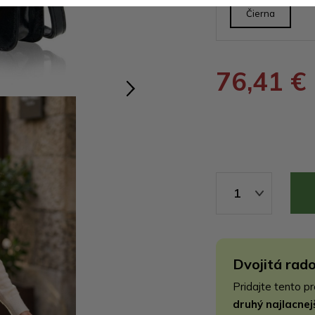
Čierna
76,41 €
1
Dvojitá rado
Pridajte tento p
druhý najlacne