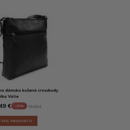
na dámska kožená crossbody
lka Vatie
49 €
-15%
79,40 €
ETAIL PRODUKTU