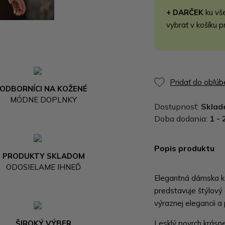
+ DARČEK
ku vš
vybrať v košíku p
Pridať do obľú
ODBORNÍCI NA KOŽENÉ
MÓDNE DOPLNKY
Dostupnosť:
Skla
Doba dodania:
1 - 
Popis produktu
PRODUKTY SKLADOM
ODOSIELAME IHNEĎ
Elegantná dámska ka
predstavuje štýlový
výraznej elegancii a
ŠIROKÝ VÝBER
Lesklý povrch krásn