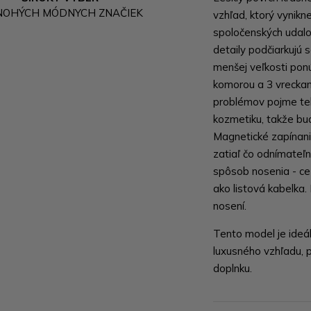
NOHÝCH MÓDNYCH ZNAČIEK
vzhľad, ktorý vynikne
spoločenských udalo
detaily podčiarkujú 
menšej veľkosti ponú
komorou a 3 vreckam
problémov pojme tel
kozmetiku, takže bu
Magnetické zapínani
zatiaľ čo odnímateľn
spôsob nosenia - ce
ako listová kabelka.
nosení.
Tento model je ideál
luxusného vzhľadu, 
doplnku.