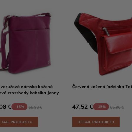
ovoružová dámska kožená
Červená kožená ľadvinka Ta
ová crossbody kabelka Jenny
08 €
47,52 €
-15%
-15%
65,98 €
55,90 €
ETAIL PRODUKTU
DETAIL PRODUKTU