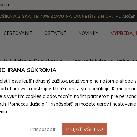
HODU
ŠÍKA A ZÍSKAJTE 40% ZĽAVU NA LACNEJŠIE Z NICH.
+ DARČEK
CESTOVANIE
OSTATNÉ
NOVINKY
VÝPREDAJ 
ske kabelky podľa materiálu
>
Dámske kabelky z prírodnej pr
 OCHRANA SÚKROMIA
Čierna d
Novinka
stili ešte lepší nákupný zážitok, používame na našom e-shope 
kožená k
arketingových nástrojov, ktoré nám s tým pomáhajú. Kliknutím na t
te s využitím cookies a odovzdaním našim partnerom pre personal
ach. Pomocou tlačidla "Prispôsobiť" si môžete upraviť nastavenie
Farebné var
nia.
Prispôsobiť
PRIJAŤ VŠETKO