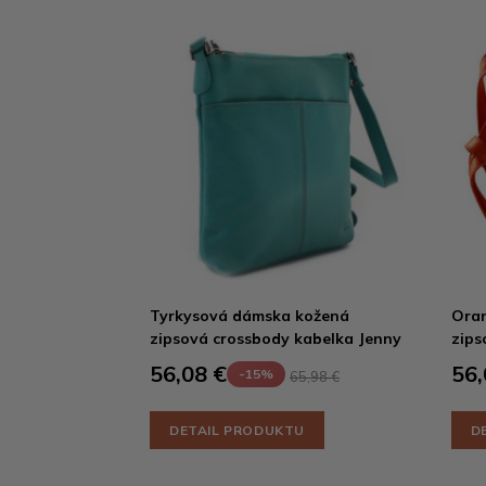
Tyrkysová dámska kožená
Ora
zipsová crossbody kabelka Jenny
zips
56,08 €
56,
-15%
65,98 €
DETAIL PRODUKTU
D