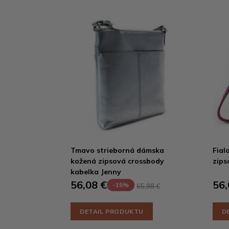
Tmavo strieborná dámska
Fial
kožená zipsová crossbody
zips
kabelka Jenny
56,08 €
56,
-15%
65,98 €
DETAIL PRODUKTU
D