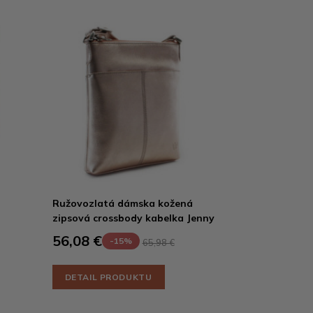
Ružovozlatá dámska kožená
zipsová crossbody kabelka Jenny
56,08 €
-15%
65,98 €
DETAIL PRODUKTU