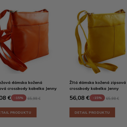
nžová dámska kožená
Žltá dámska kožená zipsová
ová crossbody kabelka Jenny
crossbody kabelka Jenny
08 €
56,08 €
-15%
-15%
65,98 €
65,98 €
ETAIL PRODUKTU
DETAIL PRODUKTU