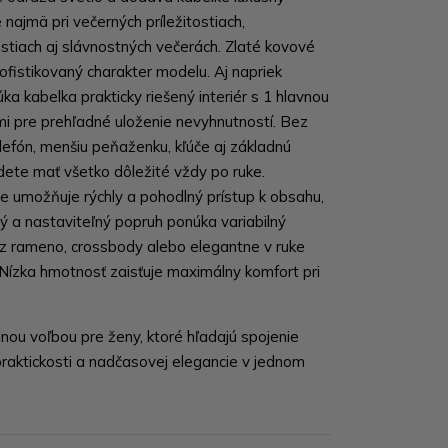
 najmä pri večerných príležitostiach,
stiach aj slávnostných večerách. Zlaté kovové
sofistikovaný charakter modelu. Aj napriek
ka kabelka prakticky riešený interiér s 1 hlavnou
i pre prehľadné uloženie nevyhnutností. Bez
efón, menšiu peňaženku, kľúče aj základnú
dete mať všetko dôležité vždy po ruke.
e umožňuje rýchly a pohodlný prístup k obsahu,
ý a nastaviteľný popruh ponúka variabilný
z rameno, crossbody alebo elegantne v ruke
 Nízka hmotnosť zaisťuje maximálny komfort pri
nou voľbou pre ženy, ktoré hľadajú spojenie
praktickosti a nadčasovej elegancie v jednom