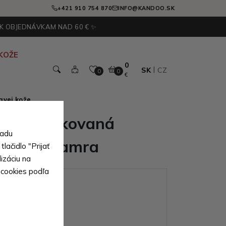
+421 910 754 870
INFO@KANDOO.SK
 K OBJEDNÁVKAM NAD 60 € ✨
KOŽE
0
SK
CZ
0
0
€
avej kože
ámska lakovaná
sadu
abelka Samra
lačidlo "Prijať
izáciu na
 cookies podľa
ianty