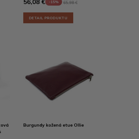
56,08 €
-15%
65,98 €
DETAIL PRODUKTU
tová
Burgundy kožená etue Ollie
s