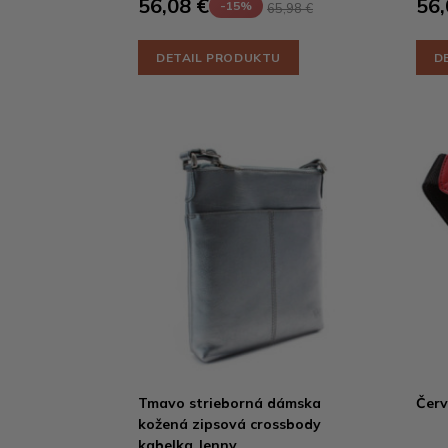
56,08 €
56,
-15%
65,98 €
DETAIL PRODUKTU
D
Tmavo strieborná dámska
Červ
kožená zipsová crossbody
kabelka Jenny