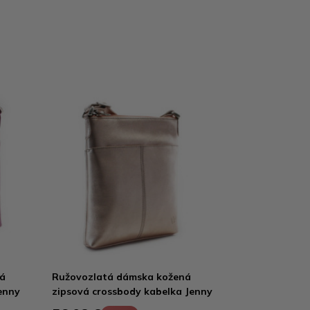
ná
Ružovozlatá dámska kožená
enny
zipsová crossbody kabelka Jenny