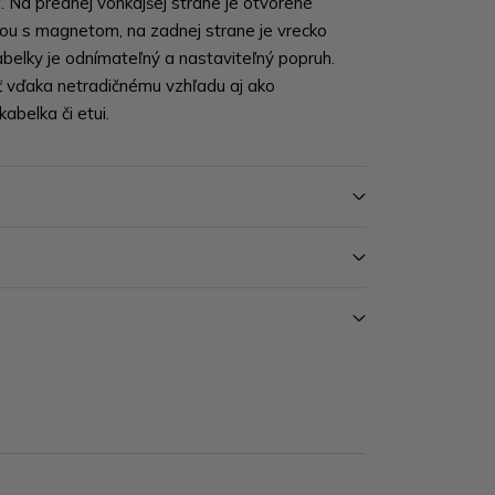
. Na prednej vonkajšej strane je otvorené
kou s magnetom, na zadnej strane je vrecko
abelky je odnímateľný a nastaviteľný popruh.
 vďaka netradičnému vzhľadu aj ako
abelka či etui.