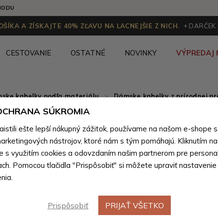
HODU
ŠÍKA A ZÍSKAJTE 40% ZĽAVU NA LACNEJŠIE Z NICH.
+ DARČEK
CESTOVANIE
OSTATNÉ
NOVINKY
VÝPREDAJ 
ske kabelky podľa materiálu
>
Dámske kabelky z prírodnej pr
 OCHRANA SÚKROMIA
Tmavo hn
Výpredaj
stili ešte lepší nákupný zážitok, používame na našom e-shope 
listová 
arketingových nástrojov, ktoré nám s tým pomáhajú. Kliknutím na t
te s využitím cookies a odovzdaním našim partnerom pre personal
Evodio
ach. Pomocou tlačidla "Prispôsobiť" si môžete upraviť nastavenie
nia.
Farebné var
Prispôsobiť
PRIJAŤ VŠETKO