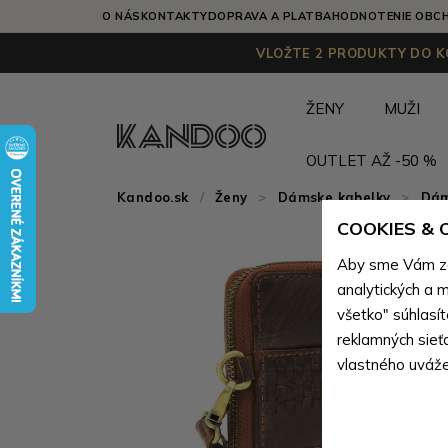
O NÁS
KONTAKTY
DOPRAVA A PLATBA
HODNOTENIE OBC
VLOŽTE 2 PRODUKTY DO KO
ŽENY
MUŽI
OUTLET AŽ -50 %
Kandoo.sk
Ženy
>
Dámske kabelky
>
Dám
COOKIES &
Aby sme Vám zai
analytických a m
všetko" súhlasí
reklamných sieť
vlastného uváže