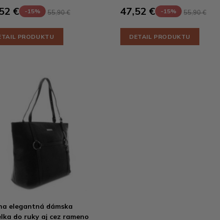
52 €
47,52 €
-15%
-15%
55,90 €
55,90 €
ETAIL PRODUKTU
DETAIL PRODUKTU
na elegantná dámska
lka do ruky aj cez rameno