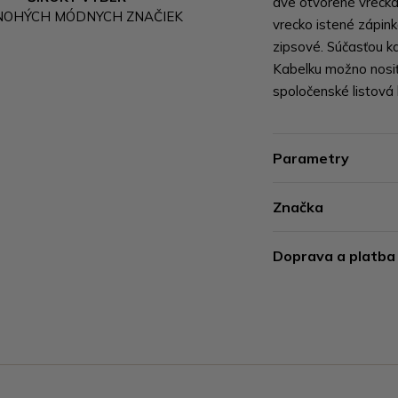
dve otvorené vrecká
NOHÝCH MÓDNYCH ZNAČIEK
vrecko istené zápin
zipsové. Súčasťou k
Kabelku možno nosiť
spoločenské listová k
Parametry
Značka
Doprava a platba