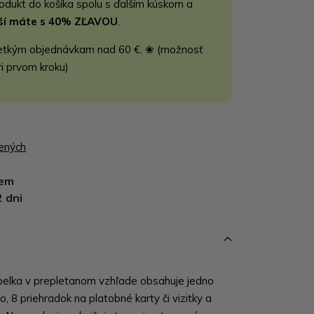
rodukt do košíka spolu s ďalším kúskom a
jší máte s 40% ZĽAVOU
.
etkým objednávkam nad 60 €. ❀ (možnosť
ri prvom kroku)
bených
dem
2 dni
elka v prepletanom vzhľade obsahuje jedno
o, 8 priehradok na platobné karty či vizitky a