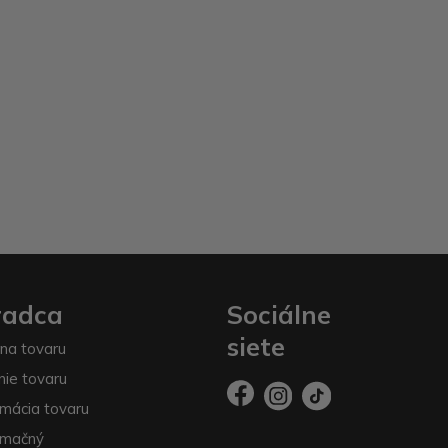
radca
Sociálne
siete
na tovaru
nie tovaru
mácia tovaru
amačný