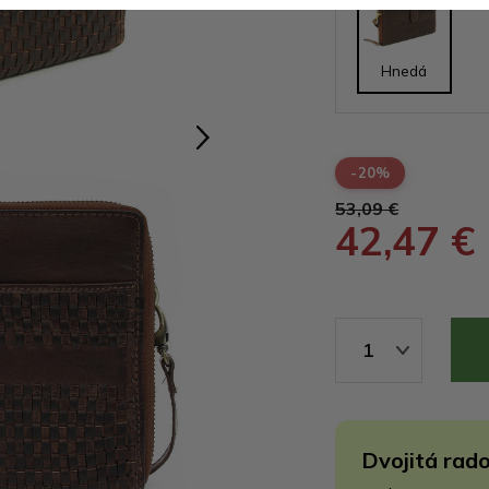
Hnedá
-20%
53,09 €
42,47 €
1
Dvojitá rado