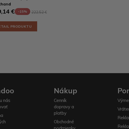
chand
,14 €
-15%
222,52 €
ETAIL PRODUKTU
ndoo
Nákup
Po
u nás
Cenník
Výme
ovať
dopravy a
Vráte
platby
na
Rekla
ých
Obchodné
Rekl
podmienky