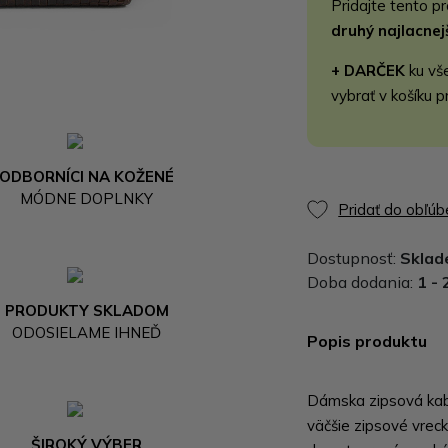
Pridajte tento p
druhý najlacne
+ DARČEK
ku vš
vybrať v košíku p
ODBORNÍCI NA KOŽENÉ
MÓDNE DOPLNKY
Pridať do obľú
Dostupnosť:
Skla
Doba dodania:
1 - 
PRODUKTY SKLADOM
ODOSIELAME IHNEĎ
Popis produktu
Dámska zipsová kab
väčšie zipsové vreck
ŠIROKÝ VÝBER