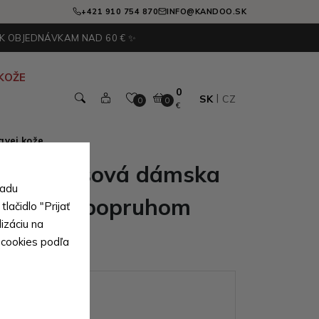
+421 910 754 870
INFO@KANDOO.SK
 K OBJEDNÁVKAM NAD 60 € ✨
KOŽE
0
SK
CZ
0
0
€
avej kože
edá zipsová dámska
sadu
kabelka s popruhom
lačidlo "Prijať
izáciu na
 cookies podľa
ianty