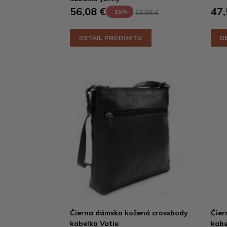
56,08 €
47,
-15%
65,98 €
DETAIL PRODUKTU
D
Čierna dámska kožená crossbody
Čier
kabelka Vatie
kabe