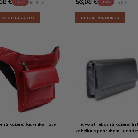
08 €
56,08 €
-15%
-15%
65,98 €
65,98 €
ETAIL PRODUKTU
DETAIL PRODUKTU
ená kožená ľadvinka Tate
Tmavo strieborná kožená lis
kabelka s popruhom Lunarie