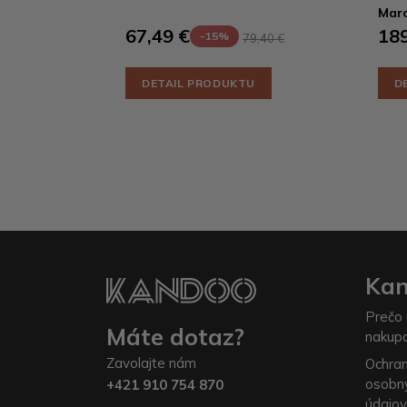
Mar
67,49 €
189
-15%
79,40 €
DETAIL PRODUKTU
D
Ka
Prečo 
Máte dotaz?
nakup
Zavolajte nám
Ochra
osobn
+421 910 754 870
údajov