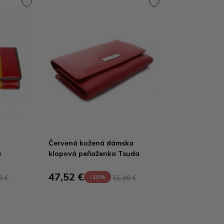
Červená kožená dámska
a
klopová peňaženka Tsuda
47,52 €
-15%
3 €
55,90 €