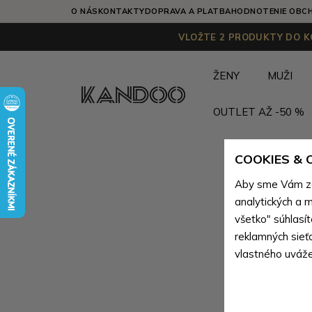
O NÁS
KONTAKTY
DOPRAVA A PLATBA
HODNOTENIE OBC
VLOŽTE 2 PRODUKTY DO KO
ŽENY
MUŽI
OUTLET AŽ -50 %
COOKIES &
Aby sme Vám zai
analytických a m
všetko" súhlasí
reklamných sieť
vlastného uváže