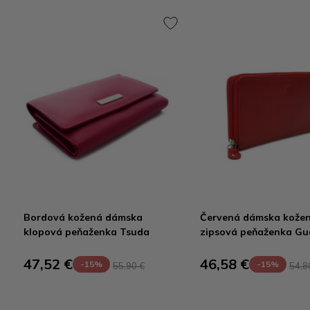
Bordová kožená dámska
Červená dámska kože
klopová peňaženka Tsuda
zipsová peňaženka G
47,52 €
46,58 €
-15%
-15%
55,90 €
54,8