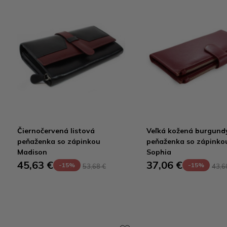
Čiernočervená listová
Veľká kožená burgund
peňaženka so zápinkou
peňaženka so zápinko
Madison
Sophia
45,63 €
37,06 €
-15%
-15%
53,68 €
43,6