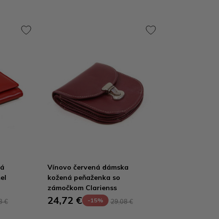
vá
Vínovo červená dámska
el
kožená peňaženka so
zámočkom Clarienss
24,72 €
-15%
8 €
29,08 €