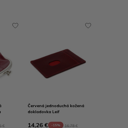
á
Červená jednoduchá kožená
a
dokladovka Leif
14,26 €
-15%
6 €
16,78 €