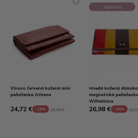
Výpredaj
Vínovo červená kožená mini
Hnedá kožená dámska
peňaženka Athena
magnetická peňaženk
Wilhelmina
24,72 €
26,98 €
-15%
-20%
29,08 €
33,7