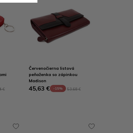
Červenočierna listová
ami
peňaženka so zápinkou
Madison
45,63 €
-15%
4 €
53,68 €