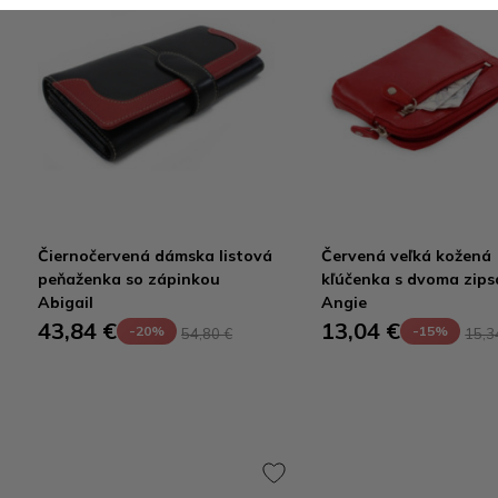
Čiernočervená dámska listová
Červená veľká kožená
peňaženka so zápinkou
kľúčenka s dvoma zips
Abigail
Angie
43,84 €
13,04 €
-20%
-15%
54,80 €
15,3