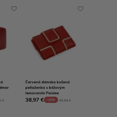
ná
Červená dámska kožená
udmar
peňaženka s béžovým
lemovaním Paislee
38,97 €
-15%
0 €
45,84 €