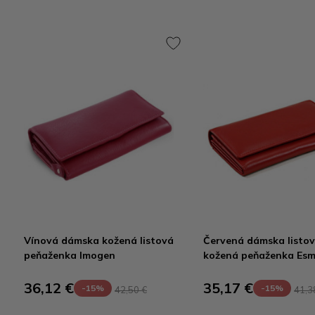
Vínová dámska kožená listová
Červená dámska listo
peňaženka Imogen
kožená peňaženka Esm
36,12 €
35,17 €
-15%
-15%
42,50 €
41,3