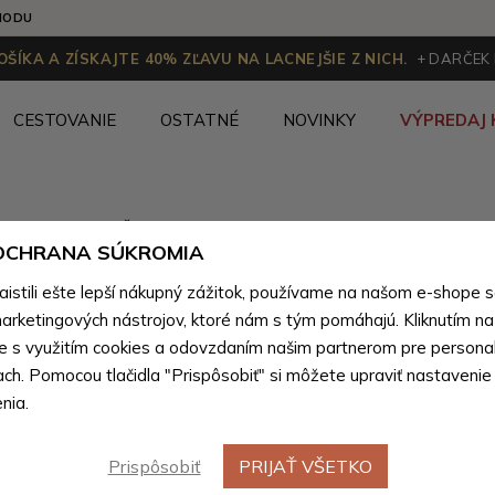
HODU
ŠÍKA A ZÍSKAJTE 40% ZĽAVU NA LACNEJŠIE Z NICH.
+ DARČEK
CESTOVANIE
OSTATNÉ
NOVINKY
VÝPREDAJ 
Kandoo.sk
Ženy
>
Dámske peňaženky
>
Dámske peňažen
 OCHRANA SÚKROMIA
stili ešte lepší nákupný zážitok, používame na našom e-shope 
arketingových nástrojov, ktoré nám s tým pomáhajú. Kliknutím na t
Červené dámske peňaženky
(70 produktov
te s využitím cookies a odovzdaním našim partnerom pre personal
ach. Pomocou tlačidla "Prispôsobiť" si môžete upraviť nastavenie
nia.
Výpredaj
Prispôsobiť
PRIJAŤ VŠETKO