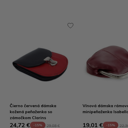
Čierno červená dámska
Vínová dámska rámov
kožená peňaženka so
minipeňaženka Isabell
zámočkom Clarins
24,72 €
19,01 €
-15%
-15%
29,08 €
22,3