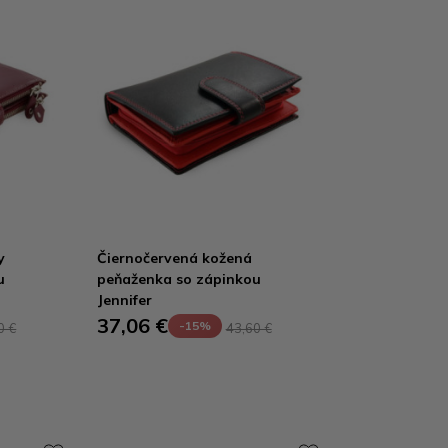
y
Čiernočervená kožená
u
peňaženka so zápinkou
Jennifer
37,06 €
-15%
0 €
43,60 €