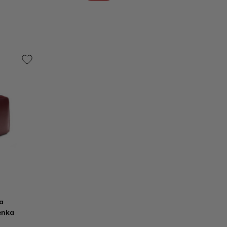
a
enka