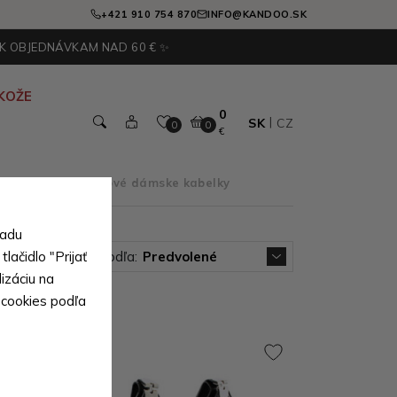
+421 910 754 870
INFO@KANDOO.SK
 K OBJEDNÁVKAM NAD 60 € ✨
KOŽE
0
SK
CZ
0
0
€
dľa typu
>
Zipsové dámske kabelky
sadu
lačidlo "Prijať
Zoradiť podľa:
Predvolené
izáciu na
 cookies podľa