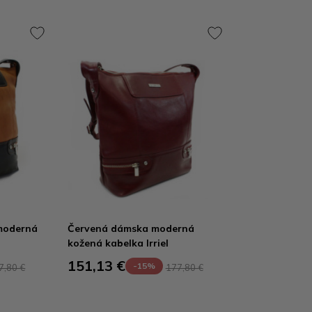
moderná
Červená dámska moderná
kožená kabelka Irriel
151,13 €
-15%
7,80 €
177,80 €