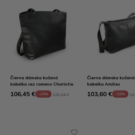
Čierna dámska kožená
Čierna dámska kožená
kabelka cez rameno Charlotie
kabelka Amilies
106,45 €
103,60 €
-15%
-15%
125,24 €
12