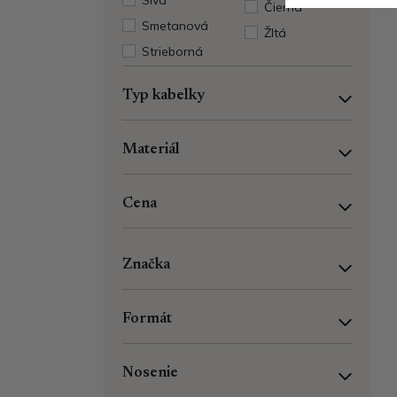
Sivá
Čierna
Smetanová
Žltá
Strieborná
Typ kabelky
Materiál
Cena
Značka
Formát
Nosenie