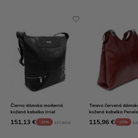
Čierna dámska moderná
Tmavo červená dámsk
kožená kabelka Irriel
kožená kabelka Penelo
151,13 €
115,96 €
-15%
-15%
177,80 €
13