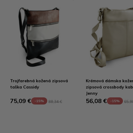
Trojfarebná kožená zipsová
Krémová dámska kože
taška Cassidy
zipsová crossbody kab
Jenny
75,09 €
56,08 €
-15%
-15%
88,34 €
65,9