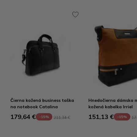
Čierna kožená business taška
Hnedočierna dámska 
na notebook Catalina
kožená kabelka Irriel
179,64 €
151,13 €
-15%
-15%
211,34 €
17