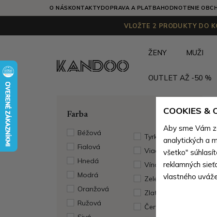
O NÁS
KONTAKTY
DOPRAVA A PLATBA
HODNOTENIE OBC
VLOŽTE 2 PRODUKTY DO KO
ŽENY
MUŽI
OUTLET AŽ -50 %
COOKIES &
Farba
Aby sme Vám zai
Béžová
Tyrkysová
analytických a m
Fialová
Viacfarebná
všetko" súhlasí
Hnedá
reklamných sieť
Vínová
Modrá
vlastného uváže
Zelená
Oranžová
Zlatá
Ružová
Červená