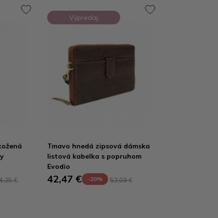
Výpredaj
kožená
Tmavo hnedá zipsová dámska
ey
listová kabelka s popruhom
Evodio
42,47 €
-20%
4,25 €
53,09 €