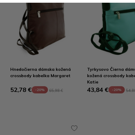
Hnedočierna dámska kožená
Tyrkysovo Čierna dám
crossbody kabelka Margaret
kožená crossbody kab
Katie
52,78 €
43,84 €
-20%
-20%
65,98 €
54,8