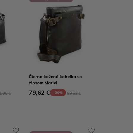
Čierna kožená kabelka so
zipsom Mariel
79,62 €
-20%
1,88 €
99,52 €