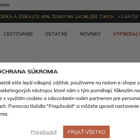
HODU
ŠÍKA A ZÍSKAJTE 40% ZĽAVU NA LACNEJŠIE Z NICH.
+ DARČEK
CESTOVANIE
OSTATNÉ
NOVINKY
VÝPREDAJ 
Kandoo.sk
Ženy
>
Dámske kabelky
>
Dámske kabelky po
 OCHRANA SÚKROMIA
stili ešte lepší nákupný zážitok, používame na našom e-shope 
arketingových nástrojov, ktoré nám s tým pomáhajú. Kliknutím na t
Zipsové dámske kabelky
(122 produktov)
te s využitím cookies a odovzdaním našim partnerom pre personal
ach. Pomocou tlačidla "Prispôsobiť" si môžete upraviť nastavenie
nia.
Výpredaj
Výpredaj
Prispôsobiť
PRIJAŤ VŠETKO