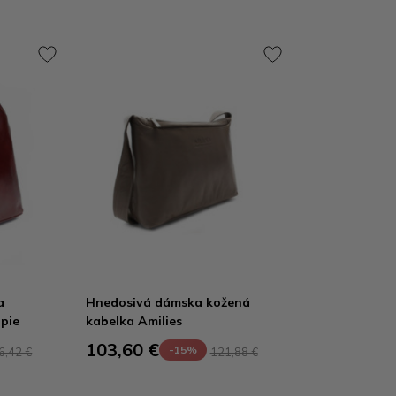
a
Hnedosivá dámska kožená
pie
kabelka Amilies
103,60 €
-15%
6,42 €
121,88 €