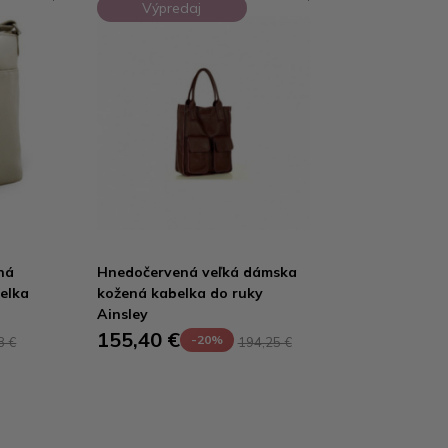
Výpredaj
ná
Hnedočervená veľká dámska
elka
kožená kabelka do ruky
Ainsley
155,40 €
-20%
8 €
194,25 €