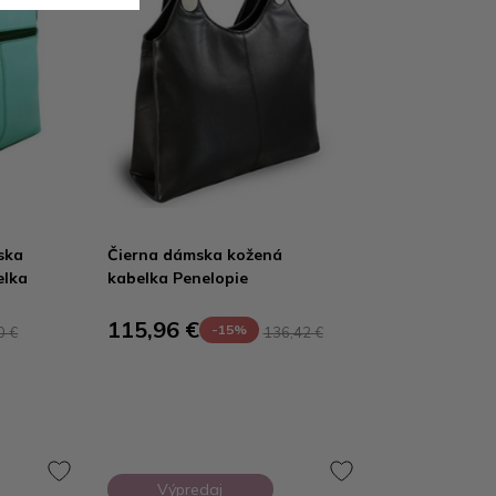
ska
Čierna dámska kožená
elka
kabelka Penelopie
115,96 €
-15%
0 €
136,42 €
Výpredaj