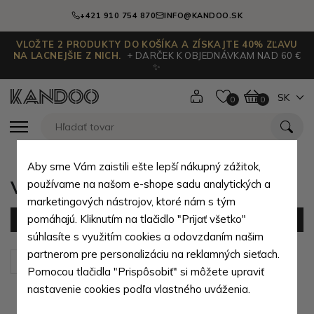
+421 910 754 870
INFO@KANDOO.SK
VLOŽTE 2 PRODUKTY DO KOŠÍKA A ZÍSKAJTE 40% ZĽAVU
NA LACNEJŠIE Z NICH.
+ DARČEK K OBJEDNÁVKAM NAD 60 €
✨
SK
0
0
Aby sme Vám zaistili ešte lepší nákupný zážitok,
Veľké cestovné batohy
používame na našom e-shope sadu analytických a
marketingových nástrojov, ktoré nám s tým
pomáhajú. Kliknutím na tlačidlo "Prijať všetko"
Filter
(10 produktov)
súhlasíte s využitím cookies a odovzdaním našim
partnerom pre personalizáciu na reklamných sieťach.
Zoradiť podľa:
Predvolené
Pomocou tlačidla "Prispôsobiť" si môžete upraviť
nastavenie cookies podľa vlastného uváženia.