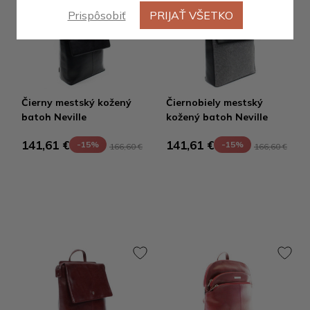
Prispôsobiť
PRIJAŤ VŠETKO
Čierny mestský kožený
Čiernobiely mestský
batoh Neville
kožený batoh Neville
141,61 €
141,61 €
-15%
-15%
166,60 €
166,60 €