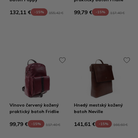
132,11 €
99,79 €
-15%
-15%
155,42 €
117,40 €
Vínovo červený kožený
Hnedý mestský kožený
praktický batoh Fridlie
batoh Neville
99,79 €
141,61 €
-15%
-15%
117,40 €
166,60 €