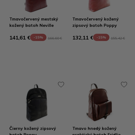
Tmavočervený mestský
Tmavočervený kožený
kožený batoh Neville
zipsový batoh Poppy
141,61 €
132,11 €
-15%
-15%
166,60 €
155,42 €
Čierny kožený zipsový
Tmavo hnedý kožený
batoh Poppy
praktický batoh Fridlie