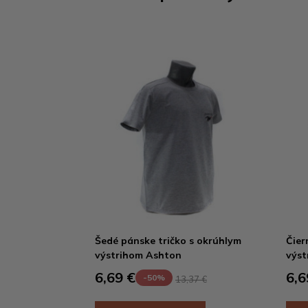
Šedé pánske tričko s okrúhlym
Čier
výstrihom Ashton
výst
6,69 €
6,6
-50%
13,37 €