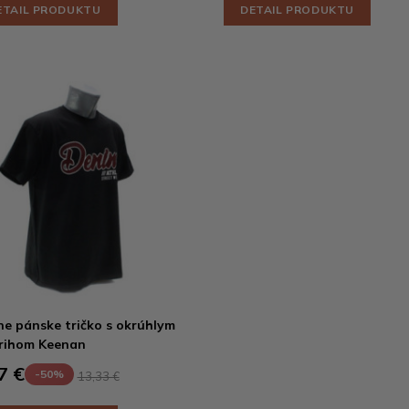
ETAIL PRODUKTU
DETAIL PRODUKTU
ne pánske tričko s okrúhlym
rihom Keenan
7 €
-50%
13,33 €