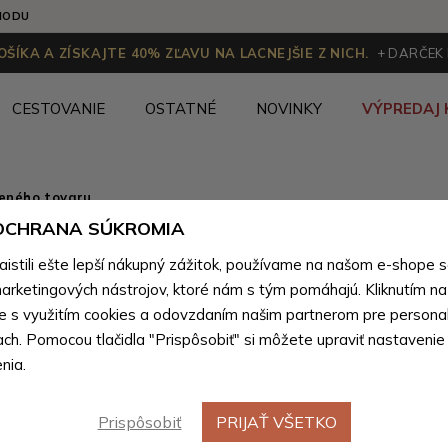
HODU
ŠÍKA A ZÍSKAJTE 40% ZĽAVU NA LACNEJŠIE Z NICH.
+ DARČEK
CESTOVANIE
OSTATNÉ
NOVINKY
VÝPREDAJ 
ženého tovaru
 OCHRANA SÚKROMIA
Tmavomod
stili ešte lepší nákupný zážitok, používame na našom e-shope 
zipsová 
arketingových nástrojov, ktoré nám s tým pomáhajú. Kliknutím na t
te s využitím cookies a odovzdaním našim partnerom pre personal
Bertrand
ach. Pomocou tlačidla "Prispôsobiť" si môžete upraviť nastavenie
nia.
Farebné var
Prispôsobiť
PRIJAŤ VŠETKO