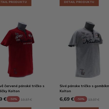
ETAIL PRODUKTU
DETAIL PRODUKTU
ě červené pánské tričko s
Sivé pánske tričko s gombíkm
líčky Kolton
Kolton
9 €
6,69 €
-50%
-50%
13,37 €
13,37 €