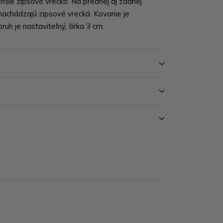
nšie zipsové vrecko. Na prednej aj zadnej
nachádzajú zipsové vrecká. Kovanie je
ruh je nastaviteľný, šírka 3 cm.