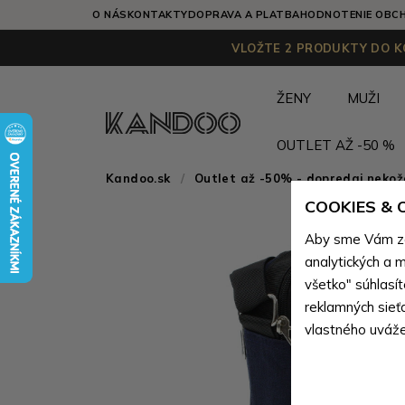
O NÁS
KONTAKTY
DOPRAVA A PLATBA
HODNOTENIE OBC
VLOŽTE 2 PRODUKTY DO KO
ŽENY
MUŽI
OUTLET AŽ -50 %
Kandoo.sk
Outlet až -50% - dopredaj neko
COOKIES &
Aby sme Vám zai
analytických a m
všetko" súhlasí
reklamných sieť
vlastného uváže