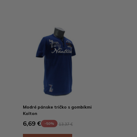
Modré pánske tričko s gombíkmi
Kolton
6,69 €
-50%
13,37 €