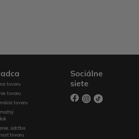
radca
Sociálne
siete
na tovaru
nie tovaru
mácia tovaru
amačný
dok
enie, údržba
nosť tovaru