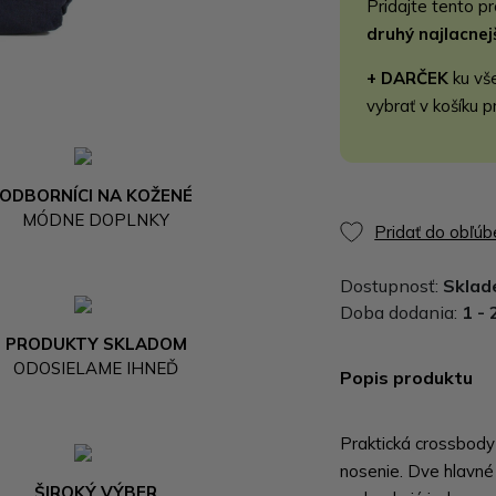
Pridajte tento p
druhý najlacne
+ DARČEK
ku vš
vybrať v košíku p
ODBORNÍCI NA KOŽENÉ
MÓDNE DOPLNKY
Pridať do obľú
Dostupnosť:
Skla
Doba dodania:
1 - 
PRODUKTY SKLADOM
ODOSIELAME IHNEĎ
Popis produktu
Praktická crossbody
nosenie. Dve hlavné 
ŠIROKÝ VÝBER