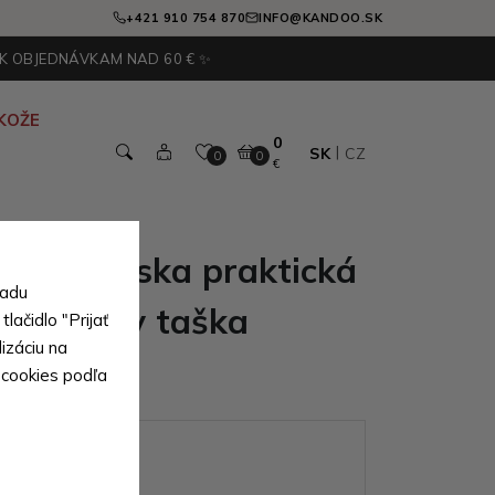
+421 910 754 870
INFO@KANDOO.SK
 K OBJEDNÁVKAM NAD 60 € ✨
KOŽE
0
SK
CZ
0
0
€
rá pánska praktická
sadu
crossbody taška
lačidlo "Prijať
izáciu na
 cookies podľa
ianty