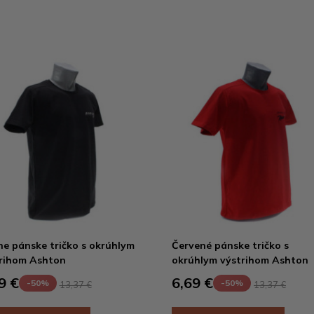
ne pánske tričko s okrúhlym
Červené pánske tričko s
rihom Ashton
okrúhlym výstrihom Ashton
9 €
6,69 €
-50%
-50%
13,37 €
13,37 €