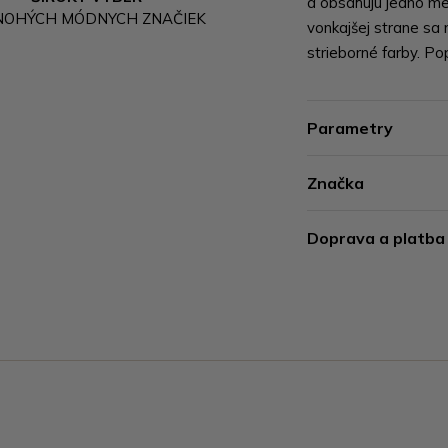
a obsahujú jedno me
NOHÝCH MÓDNYCH ZNAČIEK
vonkajšej strane sa 
strieborné farby. Pop
Parametry
Značka
Doprava a platba