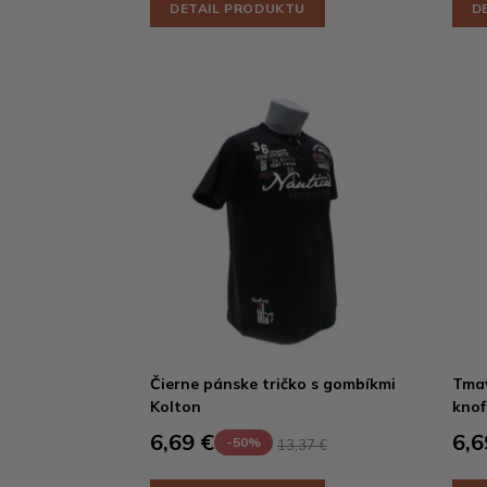
DETAIL PRODUKTU
D
Čierne pánske tričko s gombíkmi
Tmav
Kolton
knof
6,69 €
6,6
-50%
13,37 €