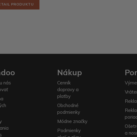
ETAIL PRODUKTU
ndoo
Nákup
Po
u nás
Cenník
Výme
ovať
dopravy a
Vráte
platby
na
Rekla
ých
Obchodné
Rekl
podmienky
poria
y
Módne značky
Ošetr
ania
Podmienky
a nos
s