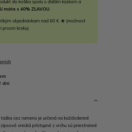
rodukt do košíka spolu s ďalším kúskom a
jší máte s 40% ZĽAVOU
.
etkým objednávkam nad 60 €. ❀ (možnosť
ri prvom kroku)
bených
dem
2 dni
 taška cez rameno je určená na každodenné
zipsové vrecká prístupné z vrchu sú priestranné