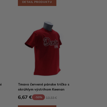
DETAIL PRODUKTU
i
Tmavo červené pánske tričko s
okrúhlym výstrihom Keenan
6,67 €
-50%
13,33 €