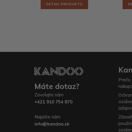
DETAIL PRODUKTU
D
Ka
Prečo 
Máte dotaz?
nakup
Zavolajte nám
Ochra
osobn
+421 910 754 870
údajov
Napište nám
Zásad
použív
info@kandoo.sk
cookie