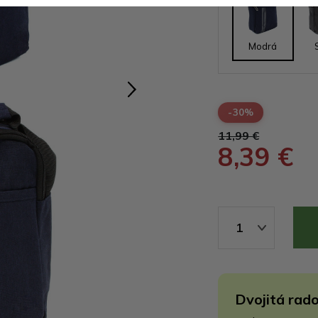
Modrá
-30%
11,99 €
8,39 €
1
Dvojitá rado