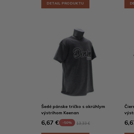
DETAIL PRODUKTU
D
Šedé pánske tričko s okrúhlym
Čier
výstrihom Keenan
výst
6,67 €
6,6
-50%
13,33 €