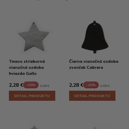
Tmavo strieborná
Čierna vianočná ozdoba
vianočná ozdoba
zvonček Cabrera
hviezda Gallo
2,28 €
2,28 €
-15%
-15%
2,68 €
2,68 €
DETAIL PRODUKTU
DETAIL PRODUKTU