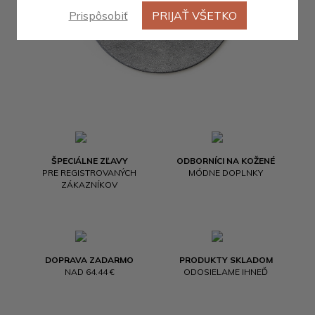
Prispôsobiť
PRIJAŤ VŠETKO
ŠPECIÁLNE ZĽAVY
ODBORNÍCI NA KOŽENÉ
PRE REGISTROVANÝCH
MÓDNE DOPLNKY
ZÁKAZNÍKOV
DOPRAVA ZADARMO
PRODUKTY SKLADOM
NAD 64.44 €
ODOSIELAME IHNEĎ