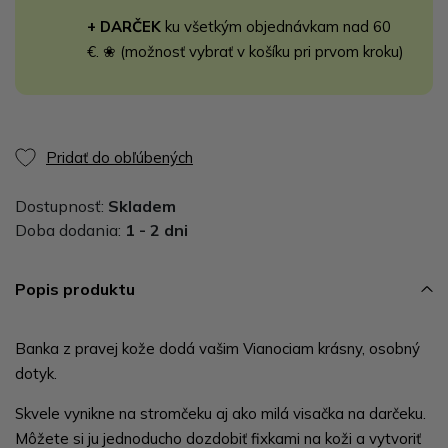
+ DARČEK
ku všetkým objednávkam nad 60
€. ❀ (možnosť vybrať v košíku pri prvom kroku)
Pridať do obľúbených
Dostupnosť:
Skladem
Doba dodania:
1 - 2 dni
Popis produktu
Banka z pravej kože dodá vašim Vianociam krásny, osobný
dotyk.
Skvele vynikne na stromčeku aj ako milá visačka na darčeku.
Môžete si ju jednoducho dozdobiť fixkami na koži a vytvoriť