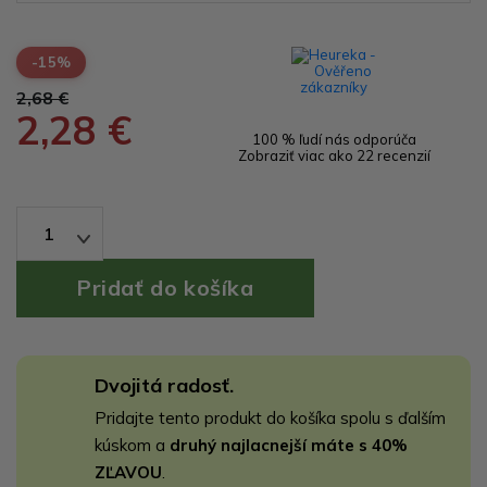
-15%
2,68 €
2,28 €
100 % ľudí nás odporúča
Zobraziť viac ako 22 recenzií
1
Dvojitá radosť.
Pridajte tento produkt do košíka spolu s ďalším
kúskom a
druhý najlacnejší máte s 40%
ZĽAVOU
.