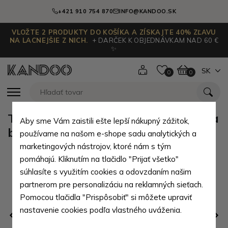
+421 910 754 870
INFO@KANDOO.SK
VLOŽTE 2 PRODUKTY DO KOŠÍKA A ZÍSKAJTE 40% ZĽAVU
NA LACNEJŠIE Z NICH.
+ DARČEK K OBJEDNÁVKAM NAD 60 €
✨
SK
0
0
Tmavo strieborná vianočná ozdoba
Aby sme Vám zaistili ešte lepší nákupný zážitok,
banka Inoue
používame na našom e-shope sadu analytických a
marketingových nástrojov, ktoré nám s tým
pomáhajú. Kliknutím na tlačidlo "Prijať všetko"
súhlasíte s využitím cookies a odovzdaním našim
partnerom pre personalizáciu na reklamných sieťach.
Pomocou tlačidla "Prispôsobiť" si môžete upraviť
nastavenie cookies podľa vlastného uváženia.