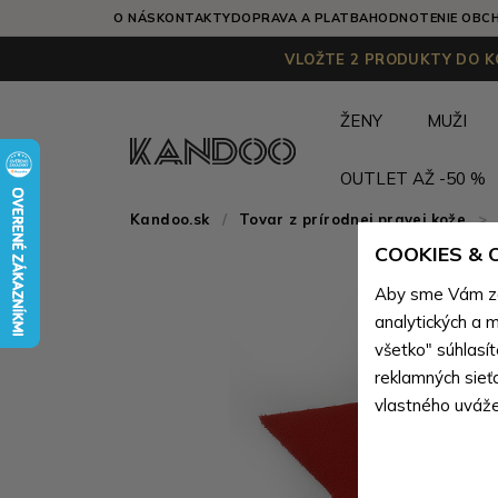
O NÁS
KONTAKTY
DOPRAVA A PLATBA
HODNOTENIE OBC
VLOŽTE 2 PRODUKTY DO KO
ŽENY
MUŽI
OUTLET AŽ -50 %
Kandoo.sk
Tovar z prírodnej pravej kože
>
COOKIES &
Aby sme Vám zai
analytických a m
všetko" súhlasí
reklamných sieť
vlastného uváže