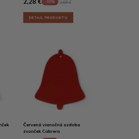
2,28 €
-15%
2,68 €
DETAIL PRODUKTU
nček
Červená vianočná ozdoba
zvonček Cabrera