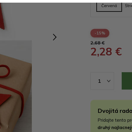
Červená
Str
-15%
2,68 €
2,28 €
1
Dvojitá rado
Pridajte tento p
druhý najlacne