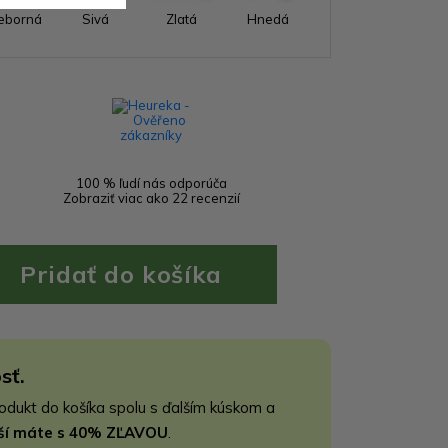
ieborná
Sivá
Zlatá
Hnedá
100 % ľudí nás odporúča
Zobraziť viac ako 22 recenzií
sť.
rodukt do košíka spolu s ďalším kúskom a
jší máte s 40% ZĽAVOU
.