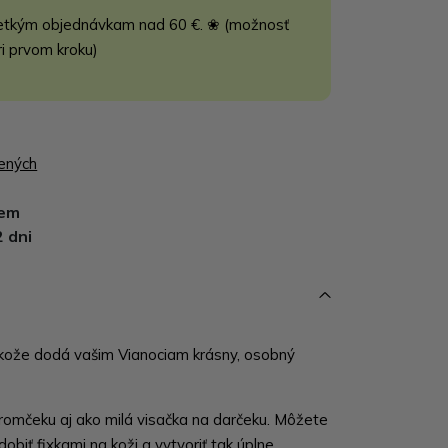
etkým objednávkam nad 60 €. ❀ (možnosť
ri prvom kroku)
bených
dem
2 dni
 kože dodá vašim Vianociam krásny, osobný
tromčeku aj ako milá visačka na darčeku. Môžete
obiť fixkami na koži a vytvoriť tak úplne