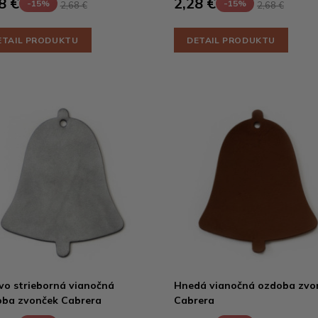
8 €
2,28 €
-15%
-15%
2,68 €
2,68 €
ETAIL PRODUKTU
DETAIL PRODUKTU
o strieborná vianočná
Hnedá vianočná ozdoba zvo
ba zvonček Cabrera
Cabrera