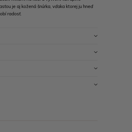
časťou je aj kožená šnúrka, vďaka ktorej ju hneď
obí radosť.