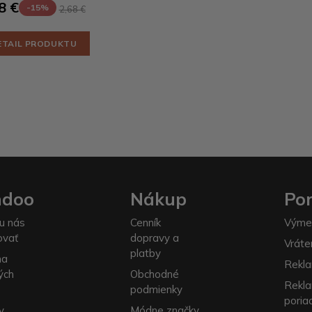
8 €
-15%
2,68 €
ETAIL PRODUKTU
ndoo
Nákup
Po
u nás
Cenník
Výme
ovať
dopravy a
Vráte
platby
na
Rekla
ých
Obchodné
Rekl
podmienky
poria
y
Módne značky