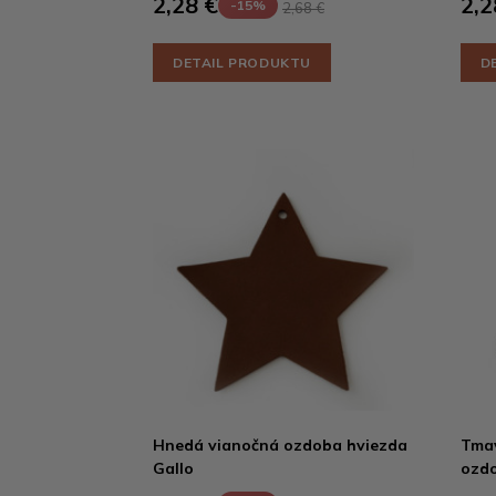
2,28 €
2,2
-15%
2,68 €
DETAIL PRODUKTU
D
Hnedá vianočná ozdoba hviezda
Tmav
Gallo
ozdo