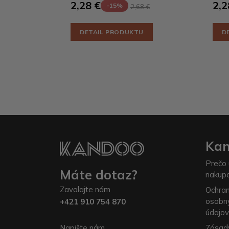
2,28 €
2,2
-15%
2,68 €
DETAIL PRODUKTU
D
Ka
Prečo 
Máte dotaz?
nakup
Zavolajte nám
Ochra
osobn
+421 910 754 870
údajov
Napište nám
Zásad