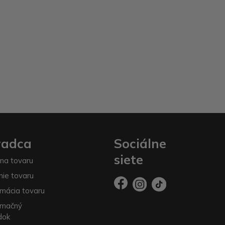
radca
Sociálne
siete
na tovaru
nie tovaru
mácia tovaru
amačný
dok