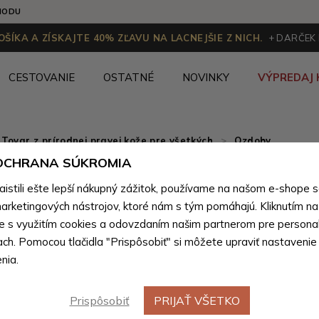
HODU
ŠÍKA A ZÍSKAJTE 40% ZĽAVU NA LACNEJŠIE Z NICH.
+ DARČEK
CESTOVANIE
OSTATNÉ
NOVINKY
VÝPREDAJ 
Tovar z prírodnej pravej kože pre všetkých
>
Ozdoby
 OCHRANA SÚKROMIA
Červená 
stili ešte lepší nákupný zážitok, používame na našom e-shope 
hviezda G
arketingových nástrojov, ktoré nám s tým pomáhajú. Kliknutím na t
te s využitím cookies a odovzdaním našim partnerom pre personal
ach. Pomocou tlačidla "Prispôsobiť" si môžete upraviť nastavenie
Farebné var
nia.
Prispôsobiť
PRIJAŤ VŠETKO