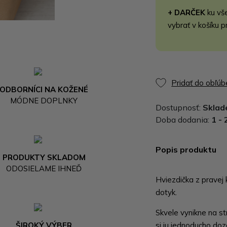
+ DARČEK
ku vš
vybrať v košíku p
Pridať do obľú
ODBORNÍCI NA KOŽENÉ
MÓDNE DOPLNKY
Dostupnosť:
Skla
Doba dodania:
1 - 
Popis produktu
PRODUKTY SKLADOM
ODOSIELAME IHNEĎ
Hviezdička z pravej
dotyk.
Skvele vynikne na s
ŠIROKÝ VÝBER
si ju jednoducho dozd