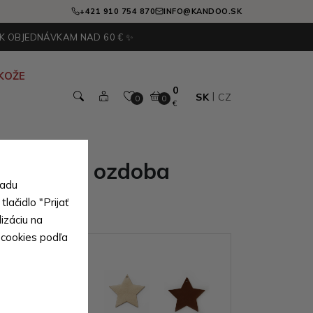
+421 910 754 870
INFO@KANDOO.SK
 K OBJEDNÁVKAM NAD 60 € ✨
KOŽE
0
SK
CZ
0
0
€
vianočná ozdoba
sadu
allo
lačidlo "Prijať
izáciu na
 cookies podľa
ianty