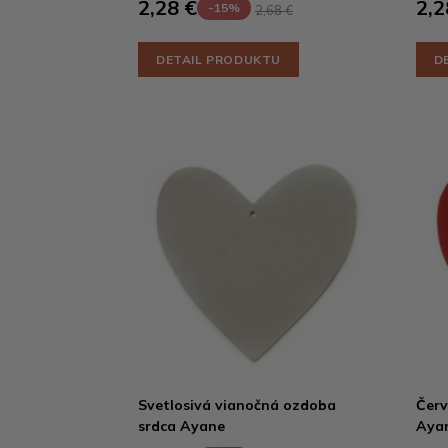
2,28 €
2,2
-15%
2,68 €
DETAIL PRODUKTU
D
Svetlosivá vianočná ozdoba
Červ
srdca Ayane
Aya