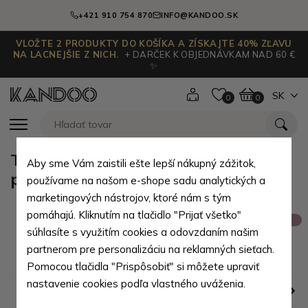
+421 910 754 870
INFO@KANDOO.SK
VLOŽTE 2 PRODUKTY DO KOŠÍKA A ZÍSKAJTE 40% ZĽAVU
NA LACNEJŠIE Z NICH.
+ DARČEK K OBJEDNÁVKAM NAD 60 €
✨
SK
0
0
Tmavě modrá kožená pánská
Aby sme Vám zaistili ešte lepší nákupný zážitok,
peněženka Thibault
používame na našom e-shope sadu analytických a
marketingových nástrojov, ktoré nám s tým
pomáhajú. Kliknutím na tlačidlo "Prijať všetko"
Výpredaj
súhlasíte s využitím cookies a odovzdaním našim
partnerom pre personalizáciu na reklamných sieťach.
Pomocou tlačidla "Prispôsobiť" si môžete upraviť
nastavenie cookies podľa vlastného uváženia.