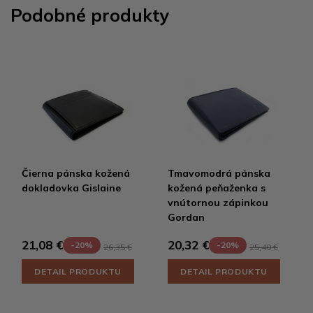
Podobné produkty
Čierna pánska kožená
Tmavomodrá pánska
dokladovka Gislaine
kožená peňaženka s
vnútornou zápinkou
Gordan
21,08 €
20,32 €
-20%
-20%
26,35 €
25,40 €
DETAIL PRODUKTU
DETAIL PRODUKTU