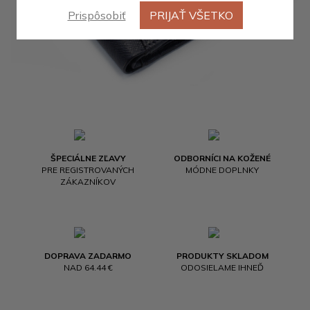
Prispôsobiť
PRIJAŤ VŠETKO
ŠPECIÁLNE ZĽAVY
ODBORNÍCI NA KOŽENÉ
PRE REGISTROVANÝCH
MÓDNE DOPLNKY
ZÁKAZNÍKOV
DOPRAVA ZADARMO
PRODUKTY SKLADOM
NAD 64.44 €
ODOSIELAME IHNEĎ