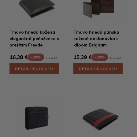
Tmavo hnedá kožená
Tmavo hnedá pánska
elegantná peňaženka s
kožená dokladovka s
prešitím Freyde
klipom Brigham
16,38 €
15,39 €
-20%
-20%
20,48 €
19,24 €
DETAIL PRODUKTU
DETAIL PRODUKTU