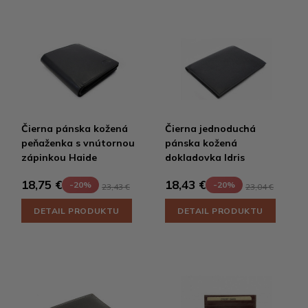
Čierna pánska kožená
Čierna jednoduchá
peňaženka s vnútornou
pánska kožená
zápinkou Haide
dokladovka Idris
18,75 €
18,43 €
-20%
-20%
23,43 €
23,04 €
DETAIL PRODUKTU
DETAIL PRODUKTU