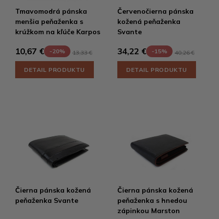
Tmavomodrá pánska
Červenočierna pánska
menšia peňaženka s
kožená peňaženka
krúžkom na kľúče Karpos
Svante
10,67 €
34,22 €
-20%
-15%
13,33 €
40,26 €
DETAIL PRODUKTU
DETAIL PRODUKTU
Čierna pánska kožená
Čierna pánska kožená
peňaženka Svante
peňaženka s hnedou
zápinkou Marston