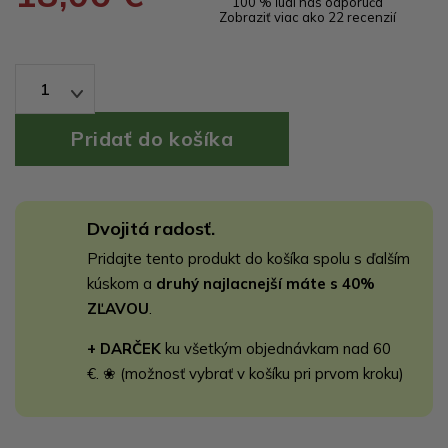
100 % ľudí nás odporúča
Zobraziť viac ako 22 recenzií
1
Dvojitá radosť.
Pridajte tento produkt do košíka spolu s ďalším
kúskom a
druhý najlacnejší máte s 40%
ZĽAVOU
.
+ DARČEK
ku všetkým objednávkam nad 60
€. ❀ (možnosť vybrať v košíku pri prvom kroku)