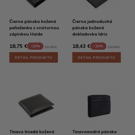
Čierna pánska kožená
Čierna jednoduchá
peňaženka s vnútornou
pánska kožená
zápinkou Haide
dokladovka Idris
18,75 €
18,43 €
-20%
-20%
23,43 €
23,04 €
DETAIL PRODUKTU
DETAIL PRODUKTU
Tmavo hnedá kožená
Tmavomodrá pánska