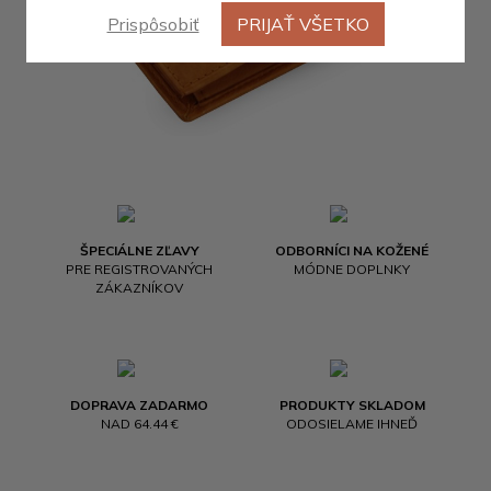
Prispôsobiť
PRIJAŤ VŠETKO
ŠPECIÁLNE ZĽAVY
ODBORNÍCI NA KOŽENÉ
PRE REGISTROVANÝCH
MÓDNE DOPLNKY
ZÁKAZNÍKOV
DOPRAVA ZADARMO
PRODUKTY SKLADOM
NAD 64.44 €
ODOSIELAME IHNEĎ