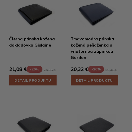
Čierna pánska kožená
Tmavomodrá pánska
dokladovka Gislaine
kožená peňaženka s
vnútornou zápinkou
Gordan
21,08 €
20,32 €
-20%
-20%
26,35 €
25,40 €
DETAIL PRODUKTU
DETAIL PRODUKTU