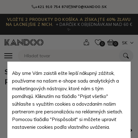
+421 910 754 870
INFO@KANDOO.SK
VLOŽTE 2 PRODUKTY DO KOŠÍKA A ZÍSKAJTE 40% ZĽAVU
NA LACNEJŠIE Z NICH.
+ DARČEK K OBJEDNÁVKAM NAD 60 €
✨
SK
0
0
Svetlo hnedá pánska kožená
Aby sme Vám zaistili ešte lepší nákupný zážitok,
peňaženka Jordan
používame na našom e-shope sadu analytických a
marketingových nástrojov, ktoré nám s tým
pomáhajú. Kliknutím na tlačidlo "Prijať všetko"
súhlasíte s využitím cookies a odovzdaním našim
partnerom pre personalizáciu na reklamných sieťach.
Pomocou tlačidla "Prispôsobiť" si môžete upraviť
nastavenie cookies podľa vlastného uváženia.