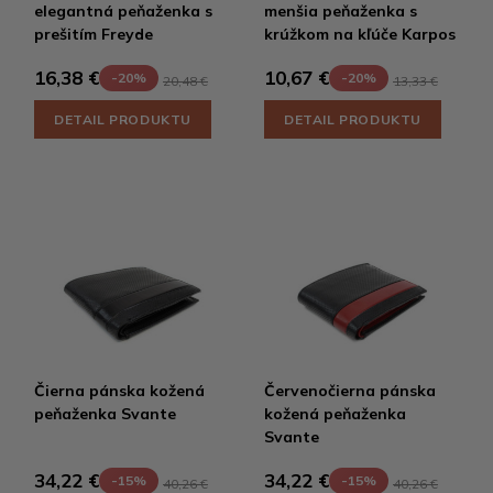
elegantná peňaženka s
menšia peňaženka s
prešitím Freyde
krúžkom na kľúče Karpos
16,38 €
10,67 €
-20%
-20%
20,48 €
13,33 €
DETAIL PRODUKTU
DETAIL PRODUKTU
Čierna pánska kožená
Červenočierna pánska
peňaženka Svante
kožená peňaženka
Svante
34,22 €
34,22 €
-15%
-15%
40,26 €
40,26 €