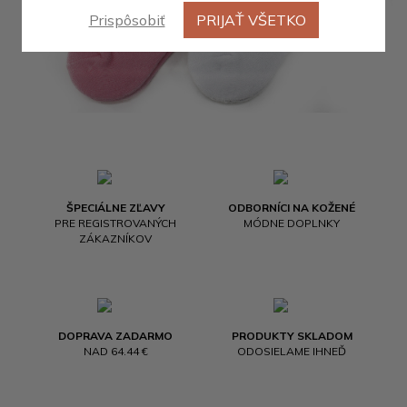
Prispôsobiť
PRIJAŤ VŠETKO
ŠPECIÁLNE ZĽAVY
ODBORNÍCI NA KOŽENÉ
PRE REGISTROVANÝCH
MÓDNE DOPLNKY
ZÁKAZNÍKOV
DOPRAVA ZADARMO
PRODUKTY SKLADOM
NAD 64.44 €
ODOSIELAME IHNEĎ