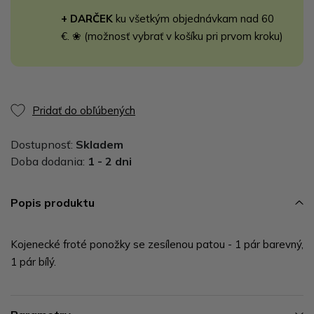
+ DARČEK
ku všetkým objednávkam nad 60
€. ❀ (možnosť vybrať v košíku pri prvom kroku)
Pridať do obľúbených
Dostupnosť:
Skladem
Doba dodania:
1 - 2 dni
Popis produktu
Kojenecké froté ponožky se zesílenou patou - 1 pár barevný,
1 pár bílý.