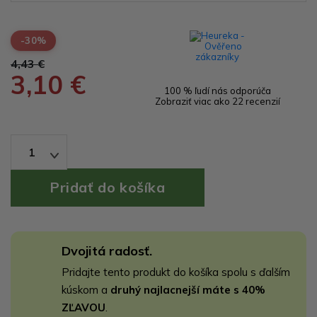
-30%
4,43 €
3,10 €
100 % ľudí nás odporúča
Zobraziť viac ako 22 recenzií
1
Dvojitá radosť.
Pridajte tento produkt do košíka spolu s ďalším
kúskom a
druhý najlacnejší máte s 40%
ZĽAVOU
.