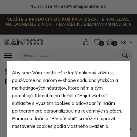
+421 910 754 870
INFO@KANDOO.SK
VLOŽTE 2 PRODUKTY DO KOŠÍKA A ZÍSKAJTE 40% ZĽAVU
NA LACNEJŠIE Z NICH.
+ DARČEK K OBJEDNÁVKAM NAD 60 €
✨
SK
0
0
Světle růžové kojenecké froté
Aby sme Vám zaistili ešte lepší nákupný zážitok,
ponožky Laurence 12-18 měsíců
používame na našom e-shope sadu analytických a
marketingových nástrojov, ktoré nám s tým
pomáhajú. Kliknutím na tlačidlo "Prijať všetko"
súhlasíte s využitím cookies a odovzdaním našim
partnerom pre personalizáciu na reklamných sieťach.
Pomocou tlačidla "Prispôsobiť" si môžete upraviť
nastavenie cookies podľa vlastného uváženia.