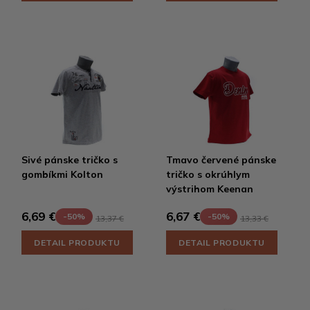
Sivé pánske tričko s
Tmavo červené pánske
gombíkmi Kolton
tričko s okrúhlym
výstrihom Keenan
6,69 €
6,67 €
-50%
-50%
13,37 €
13,33 €
DETAIL PRODUKTU
DETAIL PRODUKTU