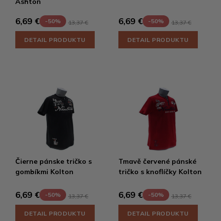
Ashton
6,69 €
6,69 €
-50%
-50%
13,37 €
13,37 €
DETAIL PRODUKTU
DETAIL PRODUKTU
Čierne pánske tričko s
Tmavě červené pánské
gombíkmi Kolton
tričko s knoflíčky Kolton
6,69 €
6,69 €
-50%
-50%
13,37 €
13,37 €
DETAIL PRODUKTU
DETAIL PRODUKTU