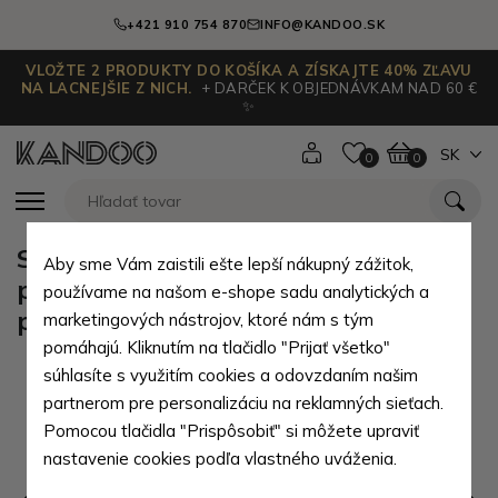
+421 910 754 870
INFO@KANDOO.SK
VLOŽTE 2 PRODUKTY DO KOŠÍKA A ZÍSKAJTE 40% ZĽAVU
NA LACNEJŠIE Z NICH.
+ DARČEK K OBJEDNÁVKAM NAD 60 €
✨
SK
0
0
Světle hnědé chlapecké kojenecké
Aby sme Vám zaistili ešte lepší nákupný zážitok,
ponožky Nathan 0 - 6 měsíců - 1
používame na našom e-shope sadu analytických a
pár
marketingových nástrojov, ktoré nám s tým
pomáhajú. Kliknutím na tlačidlo "Prijať všetko"
súhlasíte s využitím cookies a odovzdaním našim
partnerom pre personalizáciu na reklamných sieťach.
Pomocou tlačidla "Prispôsobiť" si môžete upraviť
nastavenie cookies podľa vlastného uváženia.