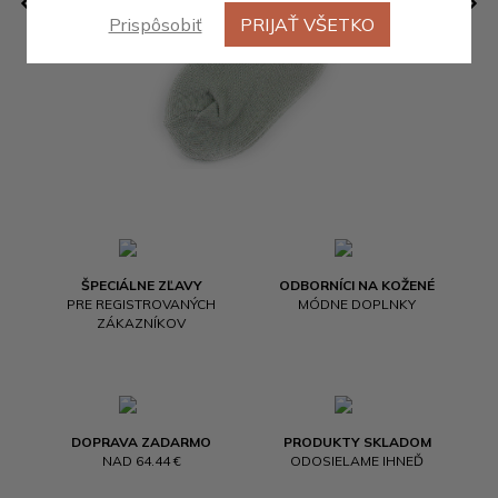
Prispôsobiť
PRIJAŤ VŠETKO
ŠPECIÁLNE ZĽAVY
ODBORNÍCI NA KOŽENÉ
PRE REGISTROVANÝCH
MÓDNE DOPLNKY
ZÁKAZNÍKOV
DOPRAVA ZADARMO
PRODUKTY SKLADOM
NAD 64.44 €
ODOSIELAME IHNEĎ