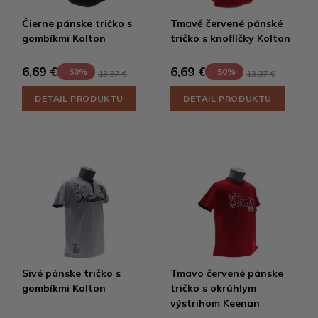
Čierne pánske tričko s
Tmavě červené pánské
gombíkmi Kolton
tričko s knoflíčky Kolton
6,69 €
6,69 €
-50%
-50%
13,37 €
13,37 €
DETAIL PRODUKTU
DETAIL PRODUKTU
Sivé pánske tričko s
Tmavo červené pánske
gombíkmi Kolton
tričko s okrúhlym
výstrihom Keenan