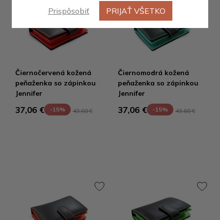
Prispôsobiť
PRIJAŤ VŠETKO
Čiernočervená kožená
Čiernomodrá kožená
peňaženka so zápinkou
peňaženka so zápinkou
Jennifer
Jennifer
37,06 €
37,06 €
-15%
-15%
43,60 €
43,60 €