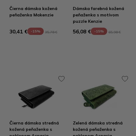
Čierna dámska kožená
Dámska farebná kožená
peňaženka Makenzie
peňaženka s motívom
puzzle Kenzie
30,41 €
56,08 €
-15%
-15%
35,78 €
65,98 €
Čierna dámska stredná
Zelená dámska stredná
kožená peňaženka s
kožená peňaženka s
poklopom Aspasia
poklopom Aspasia