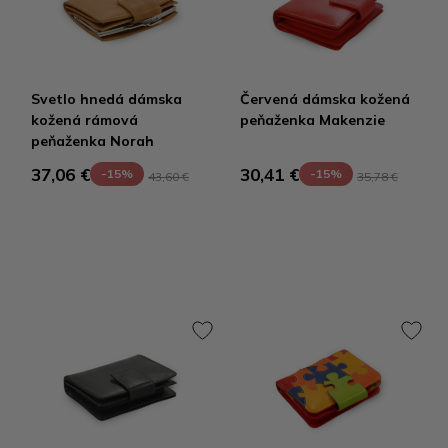
Svetlo hnedá dámska
Červená dámska kožená
kožená rámová
peňaženka Makenzie
peňaženka Norah
37,06 €
30,41 €
-15%
-15%
43,60 €
35,78 €