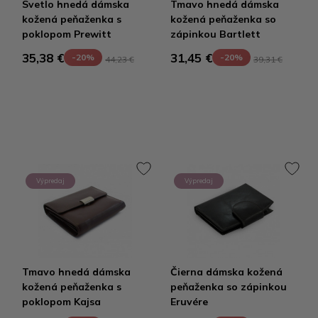
Svetlo hnedá dámska
Tmavo hnedá dámska
kožená peňaženka s
kožená peňaženka so
poklopom Prewitt
zápinkou Bartlett
35,38 €
31,45 €
-20%
-20%
44,23 €
39,31 €
Výpredaj
Výpredaj
Tmavo hnedá dámska
Čierna dámska kožená
kožená peňaženka s
peňaženka so zápinkou
poklopom Kajsa
Eruvére