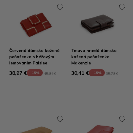
Červená dámska kožená
Tmavo hnedá dámska
peňaženka s béžovým
kožená peňaženka
lemovaním Paislee
Makenzie
38,97 €
30,41 €
-15%
-15%
45,84 €
35,78 €