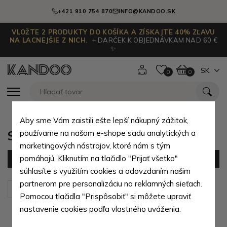
+421 910 754 870
INFO@KANDOO.SK
VLOŽTE 2 PRODUKTY DO KOŠÍKA A ZÍSKAJTE 40% ZĽAVU
NA LACNEJŠIE Z NICH.
+ DARČEK K OBJEDNÁVKAM NAD 60 €
✨
SK
0
0
Aby sme Vám zaistili ešte lepší nákupný zážitok,
Stredné dámske peňaženky
používame na našom e-shope sadu analytických a
marketingových nástrojov, ktoré nám s tým
pomáhajú. Kliknutím na tlačidlo "Prijať všetko"
Filter
(99 produktov)
súhlasíte s využitím cookies a odovzdaním našim
partnerom pre personalizáciu na reklamných sieťach.
Zoradiť podľa:
Predvolené
Pomocou tlačidla "Prispôsobiť" si môžete upraviť
nastavenie cookies podľa vlastného uváženia.