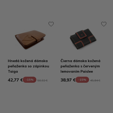
Hnedá kožená dámska
Čierna dámska kožená
peňaženka so zápinkou
peňaženka s červeným
Taiga
lemovaním Paislee
42,77 €
38,97 €
-15%
-15%
50,32 €
45,84 €