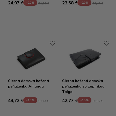
24,97 €
23,58 €
-20%
-20%
31,22 €
29,47 €
Čierna dámska kožená
Čierna kožená dámska
peňaženka Amanda
peňaženka so zápinkou
Taiga
43,72 €
42,77 €
-15%
-15%
51,44 €
50,32 €