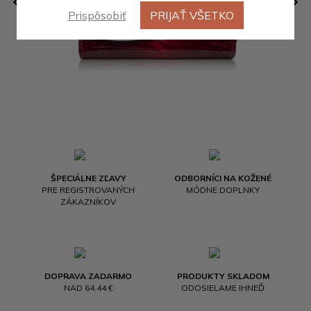
Prispôsobiť
PRIJAŤ VŠETKO
ŠPECIÁLNE ZĽAVY
ODBORNÍCI NA KOŽENÉ
PRE REGISTROVANÝCH
MÓDNE DOPLNKY
ZÁKAZNÍKOV
DOPRAVA ZADARMO
PRODUKTY SKLADOM
NAD 64.44 €
ODOSIELAME IHNEĎ