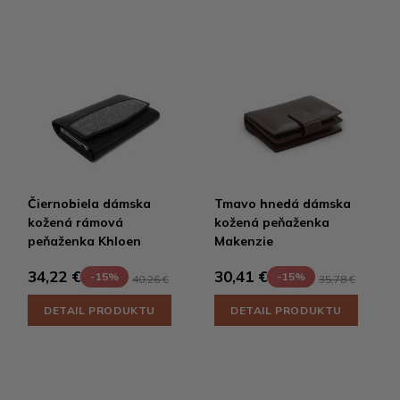
Čiernobiela dámska
Tmavo hnedá dámska
kožená rámová
kožená peňaženka
peňaženka Khloen
Makenzie
34,22 €
30,41 €
-15%
-15%
40,26 €
35,78 €
DETAIL PRODUKTU
DETAIL PRODUKTU