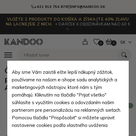
+421 910 754 870
INFO@KANDOO.SK
VLOŽTE 2 PRODUKTY DO KOŠÍKA A ZÍSKAJTE 40% ZĽAVU
NA LACNEJŠIE Z NICH.
+ DARČEK K OBJEDNÁVKAM NAD 60 €
✨
SK
0
0
Červená dámska kožená
Aby sme Vám zaistili ešte lepší nákupný zážitok,
peňaženka s kvetinovým vzorom
používame na našom e-shope sadu analytických a
Adna
marketingových nástrojov, ktoré nám s tým
pomáhajú. Kliknutím na tlačidlo "Prijať všetko"
súhlasíte s využitím cookies a odovzdaním našim
Novinka
partnerom pre personalizáciu na reklamných sieťach.
Pomocou tlačidla "Prispôsobiť" si môžete upraviť
nastavenie cookies podľa vlastného uváženia.