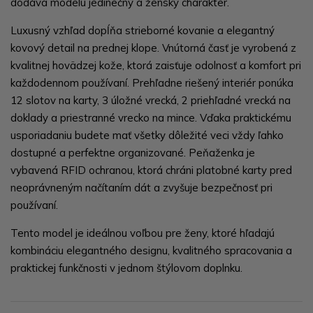
dodáva modelu jedinečný a ženský charakter.
Luxusný vzhľad dopĺňa strieborné kovanie a elegantný
kovový detail na prednej klope. Vnútorná časť je vyrobená z
kvalitnej hovädzej kože, ktorá zaisťuje odolnosť a komfort pri
každodennom používaní. Prehľadne riešený interiér ponúka
12 slotov na karty, 3 úložné vrecká, 2 priehľadné vrecká na
doklady a priestranné vrecko na mince. Vďaka praktickému
usporiadaniu budete mať všetky dôležité veci vždy ľahko
dostupné a perfektne organizované. Peňaženka je
vybavená RFID ochranou, ktorá chráni platobné karty pred
neoprávneným načítaním dát a zvyšuje bezpečnosť pri
používaní.
Tento model je ideálnou voľbou pre ženy, ktoré hľadajú
kombináciu elegantného designu, kvalitného spracovania a
praktickej funkčnosti v jednom štýlovom doplnku.