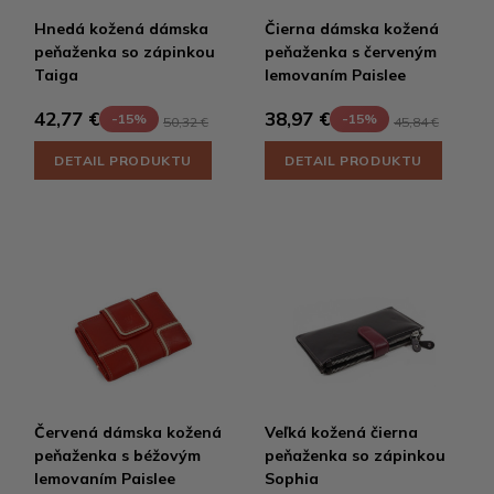
Hnedá kožená dámska
Čierna dámska kožená
peňaženka so zápinkou
peňaženka s červeným
Taiga
lemovaním Paislee
42,77 €
38,97 €
-15%
-15%
50,32 €
45,84 €
DETAIL PRODUKTU
DETAIL PRODUKTU
Červená dámska kožená
Veľká kožená čierna
peňaženka s béžovým
peňaženka so zápinkou
lemovaním Paislee
Sophia