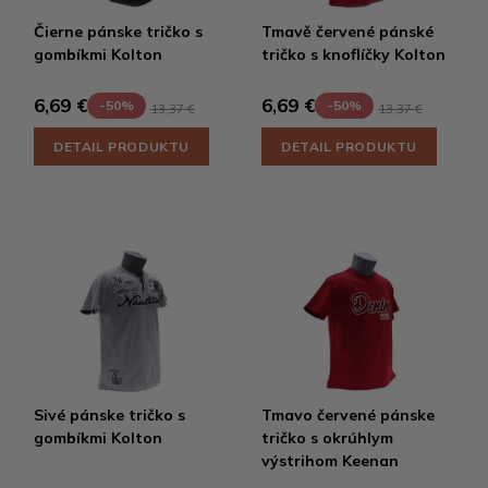
Čierne pánske tričko s
Tmavě červené pánské
gombíkmi Kolton
tričko s knoflíčky Kolton
6,69 €
6,69 €
-50%
-50%
13,37 €
13,37 €
DETAIL PRODUKTU
DETAIL PRODUKTU
Sivé pánske tričko s
Tmavo červené pánske
gombíkmi Kolton
tričko s okrúhlym
výstrihom Keenan