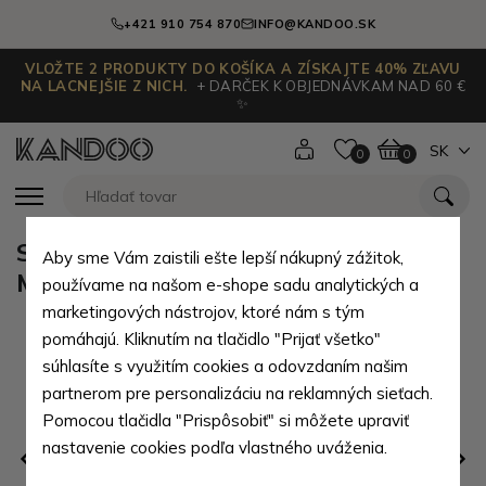
+421 910 754 870
INFO@KANDOO.SK
VLOŽTE 2 PRODUKTY DO KOŠÍKA A ZÍSKAJTE 40% ZĽAVU
NA LACNEJŠIE Z NICH.
+ DARČEK K OBJEDNÁVKAM NAD 60 €
✨
SK
0
0
Smotanový zipsový dámsky batoh
Aby sme Vám zaistili ešte lepší nákupný zážitok,
Mendez
používame na našom e-shope sadu analytických a
marketingových nástrojov, ktoré nám s tým
pomáhajú. Kliknutím na tlačidlo "Prijať všetko"
súhlasíte s využitím cookies a odovzdaním našim
partnerom pre personalizáciu na reklamných sieťach.
Pomocou tlačidla "Prispôsobiť" si môžete upraviť
nastavenie cookies podľa vlastného uváženia.