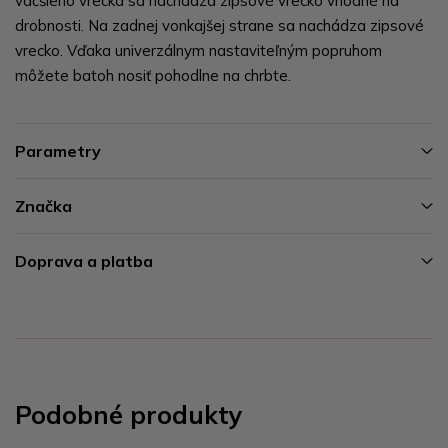
väčšieho vrecka sa nachádza zipsové vrecko vhodné na
drobnosti. Na zadnej vonkajšej strane sa nachádza zipsové
vrecko. Vďaka univerzálnym nastaviteľným popruhom
môžete batoh nosiť pohodlne na chrbte.
Parametry
Značka
Doprava a platba
Podobné produkty