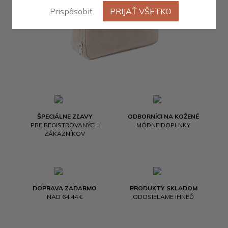
Prispôsobiť
PRIJAŤ VŠETKO
ŠPECIÁLNE ZĽAVY
ODBORNÍCI NA KOŽENÉ
PRE REGISTROVANÝCH
MÓDNE DOPLNKY
ZÁKAZNÍKOV
DOPRAVA ZADARMO
PRODUKTY SKLADOM
NAD 64.44 €
ODOSIELAME IHNEĎ