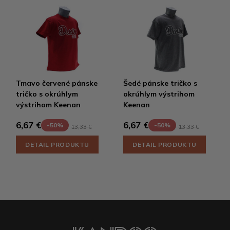
Tmavo červené pánske
Šedé pánske tričko s
tričko s okrúhlym
okrúhlym výstrihom
výstrihom Keenan
Keenan
6,67 €
6,67 €
-50%
-50%
13,33 €
13,33 €
DETAIL PRODUKTU
DETAIL PRODUKTU