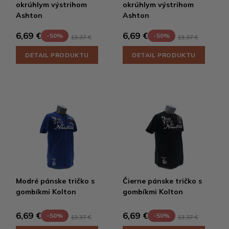
okrúhlym výstrihom
okrúhlym výstrihom
Ashton
Ashton
6,69 €
6,69 €
-50%
-50%
13,37 €
13,37 €
DETAIL PRODUKTU
DETAIL PRODUKTU
Modré pánske tričko s
Čierne pánske tričko s
gombíkmi Kolton
gombíkmi Kolton
6,69 €
6,69 €
-50%
-50%
13,37 €
13,37 €