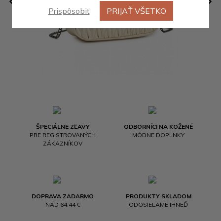
Prispôsobiť
PRIJAŤ VŠETKO
ŠPECIÁLNE ZĽAVY
ODBORNÍCI NA KOŽENÉ
PRE REGISTROVANÝCH
MÓDNE DOPLNKY
ZÁKAZNÍKOV
DOPRAVA ZADARMO
PRODUKTY SKLADOM
NAD 64.44 €
ODOSIELAME IHNEĎ