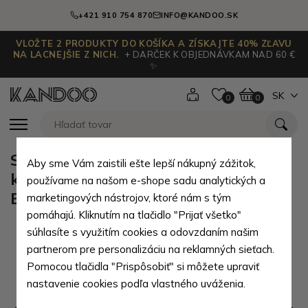
+421 910 754 870
INFO@KANDOO.SK
VLOŽTE 2 PRODUKTY DO KOŠÍKA A ZÍSKAJTE 40% ZĽAVU
NA LACNEJŠIE Z NICH.
+ DARČEK K OBJEDNÁVKAM NAD 60 €
✨
SK
0
0
Smotanová dámska prešívaná
Aby sme Vám zaistili ešte lepší nákupný zážitok,
kabelka s retiazkovým popruhom
používame na našom e-shope sadu analytických a
Elettra
marketingových nástrojov, ktoré nám s tým
pomáhajú. Kliknutím na tlačidlo "Prijať všetko"
súhlasíte s využitím cookies a odovzdaním našim
partnerom pre personalizáciu na reklamných sieťach.
Pomocou tlačidla "Prispôsobiť" si môžete upraviť
nastavenie cookies podľa vlastného uváženia.