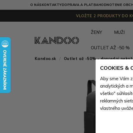
O NÁS
KONTAKTY
DOPRAVA A PLATBA
HODNOTENIE OBC
VLOŽTE 2 PRODUKTY DO KO
ŽENY
MUŽI
OUTLET AŽ -50 %
Kandoo.sk
Outlet až -50% - dopredaj neko
COOKIES &
Aby sme Vám zai
analytických a m
všetko" súhlasí
reklamných sieť
vlastného uváže