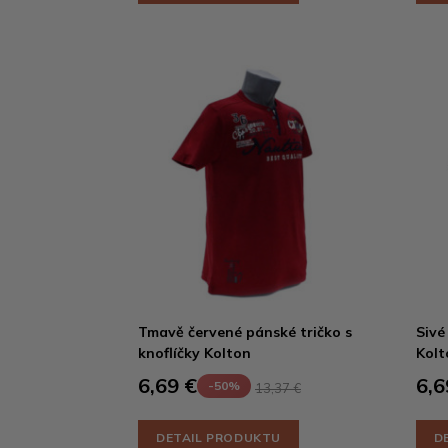
Tmavě červené pánské tričko s
Sivé
knoflíčky Kolton
Kolt
6,69 €
6,6
-50%
13,37 €
DETAIL PRODUKTU
D