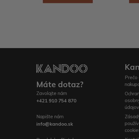
Ka
Prečo 
Máte dotaz?
nakup
Zavolajte nám
Ochra
osobn
+421 910 754 870
údajov
Napište nám
Zásad
použív
info@kandoo.sk
cookie