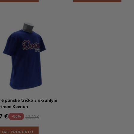
é pánske tričko s okrúhlym
rihom Keenan
7 €
-50%
13,33 €
ETAIL PRODUKTU