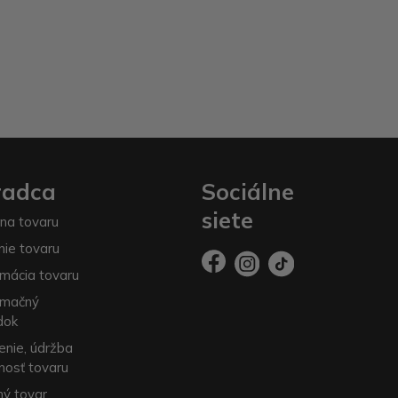
radca
Sociálne
siete
na tovaru
nie tovaru
mácia tovaru
amačný
dok
enie, údržba
nosť tovaru
ý tovar