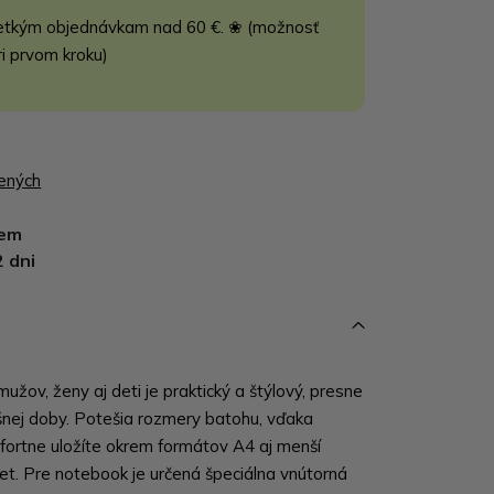
etkým objednávkam nad 60 €. ❀ (možnosť
ri prvom kroku)
bených
dem
2 dni
žov, ženy aj deti je praktický a štýlový, presne
šnej doby. Potešia rozmery batohu, vďaka
ortne uložíte okrem formátov A4 aj menší
et. Pre notebook je určená špeciálna vnútorná