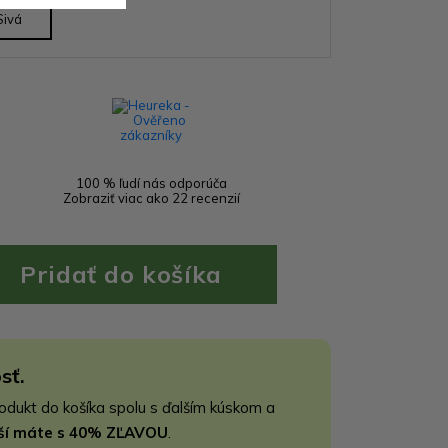
Sivá
100 % ľudí nás odporúča
Zobraziť viac ako 22 recenzií
sť.
rodukt do košíka spolu s ďalším kúskom a
jší máte s 40% ZĽAVOU
.