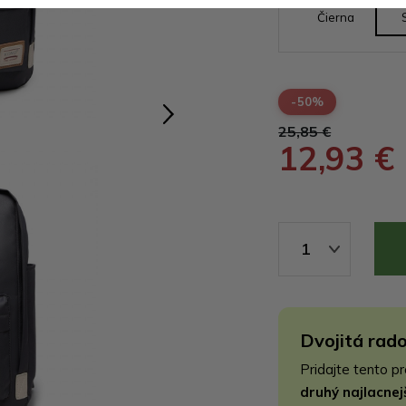
Čierna
-50%
25,85 €
12,93 €
1
Dvojitá rado
Pridajte tento p
druhý najlacne