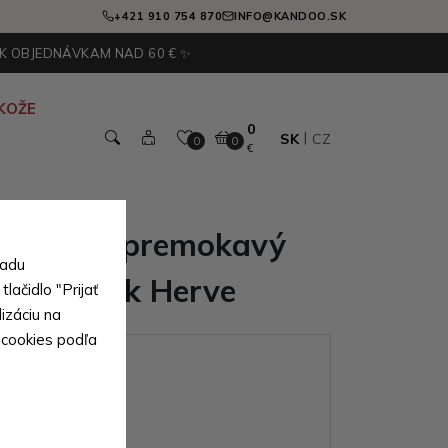
+421 910 754 870
INFO@KANDOO.SK
 K OBJEDNÁVKAM NAD 60 € ✨
KOŽE
0
SK
CZ
0
0
€
gantný nepremokavý
sadu
 notebook Herve
lačidlo "Prijať
izáciu na
 cookies podľa
ianty