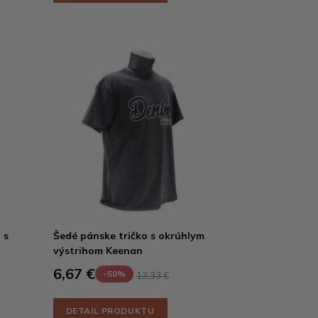
 s
Šedé pánske tričko s okrúhlym
výstrihom Keenan
6,67 €
-50%
13,33 €
DETAIL PRODUKTU