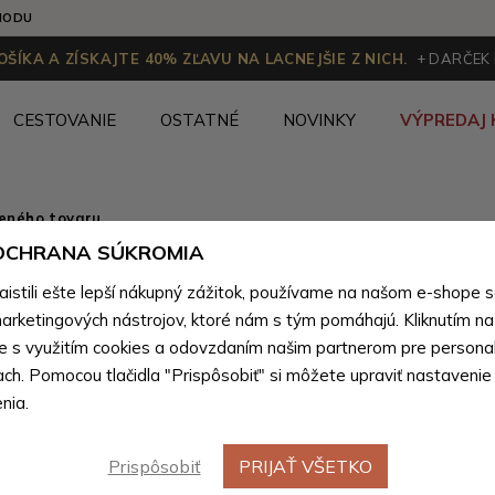
HODU
ŠÍKA A ZÍSKAJTE 40% ZĽAVU NA LACNEJŠIE Z NICH.
+ DARČEK
CESTOVANIE
OSTATNÉ
NOVINKY
VÝPREDAJ 
ženého tovaru
 OCHRANA SÚKROMIA
Sivý ele
stili ešte lepší nákupný zážitok, používame na našom e-shope 
batoh na
arketingových nástrojov, ktoré nám s tým pomáhajú. Kliknutím na t
te s využitím cookies a odovzdaním našim partnerom pre personal
ach. Pomocou tlačidla "Prispôsobiť" si môžete upraviť nastavenie
Farebné var
nia.
Prispôsobiť
PRIJAŤ VŠETKO