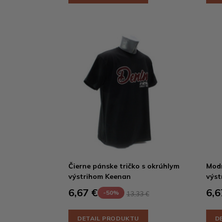
Čierne pánske tričko s okrúhlym
Modr
výstrihom Keenan
výst
6,67 €
6,6
-50%
13,33 €
DETAIL PRODUKTU
D