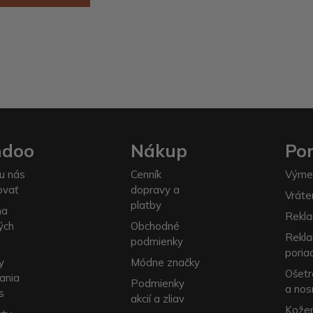
ndoo
Nákup
Po
u nás
Cenník
Výme
ovať
dopravy a
Vráte
platby
na
Rekla
ých
Obchodné
Rekl
podmienky
poria
y
Módne značky
Ošetr
ania
Podmienky
a nos
s
akcií a zliav
Kožen