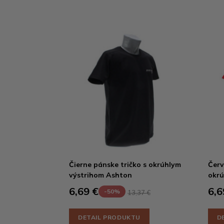
Čierne pánske tričko s okrúhlym
Červ
výstrihom Ashton
okrú
6,69 €
6,6
-50%
13,37 €
DETAIL PRODUKTU
D