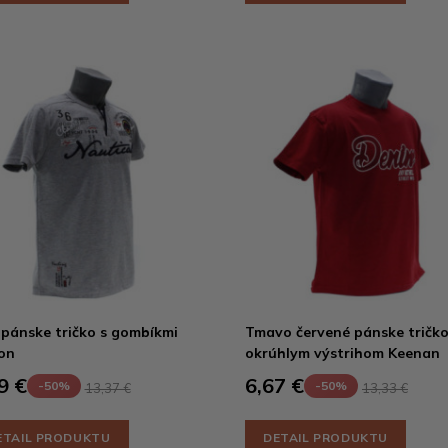
 pánske tričko s gombíkmi
Tmavo červené pánske tričko
on
okrúhlym výstrihom Keenan
9 €
6,67 €
-50%
-50%
13,37 €
13,33 €
ETAIL PRODUKTU
DETAIL PRODUKTU