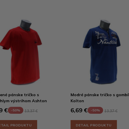
ené pánske tričko s
Modré pánske tričko s gombí
hlym výstrihom Ashton
Kolton
9 €
6,69 €
-50%
-50%
13,37 €
13,37 €
ETAIL PRODUKTU
DETAIL PRODUKTU