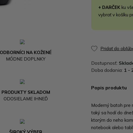
+ DARČEK
ku vš
vybrať v košíku p
Pridať do obľú
ODBORNÍCI NA KOŽENÉ
MÓDNE DOPLNKY
Dostupnosť:
Skla
Doba dodania:
1 - 
Popis produktu
PRODUKTY SKLADOM
ODOSIELAME IHNEĎ
Moderný batoh pre mu
taký sa hodí do dne
ktorým do neho komf
notebook alebo tabl
ŠIROKÝ VÝBER