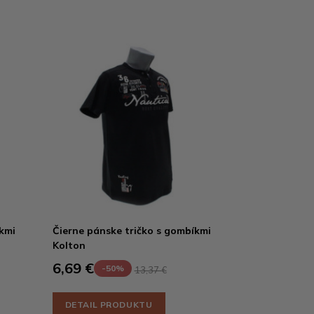
kmi
Čierne pánske tričko s gombíkmi
Kolton
6,69 €
-50%
13,37 €
DETAIL PRODUKTU