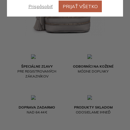
Prispôsobiť
PRIJAŤ VŠETKO
ŠPECIÁLNE ZĽAVY
ODBORNÍCI NA KOŽENÉ
PRE REGISTROVANÝCH
MÓDNE DOPLNKY
ZÁKAZNÍKOV
DOPRAVA ZADARMO
PRODUKTY SKLADOM
NAD 64.44 €
ODOSIELAME IHNEĎ