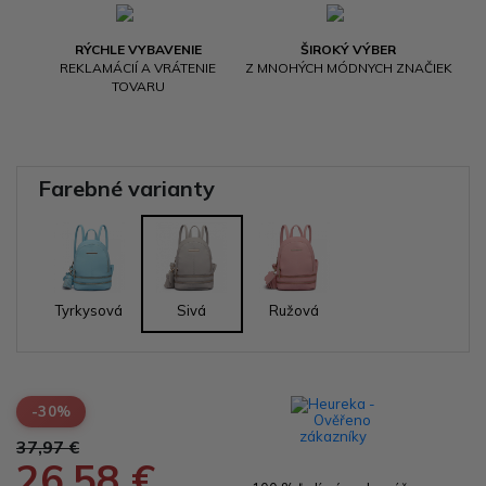
RÝCHLE VYBAVENIE
ŠIROKÝ VÝBER
REKLAMÁCIÍ A VRÁTENIE
Z MNOHÝCH MÓDNYCH ZNAČIEK
TOVARU
Farebné varianty
Tyrkysová
Sivá
Ružová
-30%
37,97 €
26,58 €