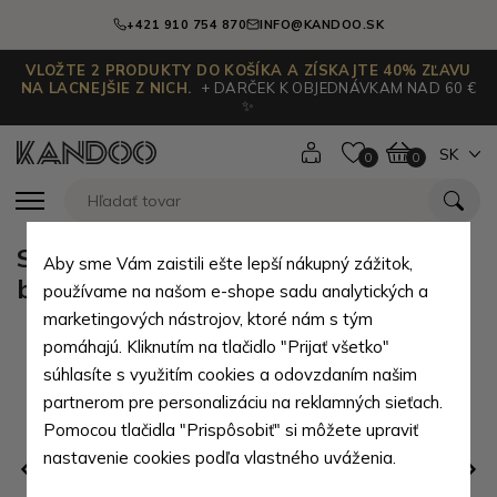
+421 910 754 870
INFO@KANDOO.SK
VLOŽTE 2 PRODUKTY DO KOŠÍKA A ZÍSKAJTE 40% ZĽAVU
NA LACNEJŠIE Z NICH.
+ DARČEK K OBJEDNÁVKAM NAD 60 €
✨
SK
0
0
Sivý dámsky štýlový moderný
Aby sme Vám zaistili ešte lepší nákupný zážitok,
batoh Misie
používame na našom e-shope sadu analytických a
marketingových nástrojov, ktoré nám s tým
pomáhajú. Kliknutím na tlačidlo "Prijať všetko"
súhlasíte s využitím cookies a odovzdaním našim
partnerom pre personalizáciu na reklamných sieťach.
Pomocou tlačidla "Prispôsobiť" si môžete upraviť
nastavenie cookies podľa vlastného uváženia.