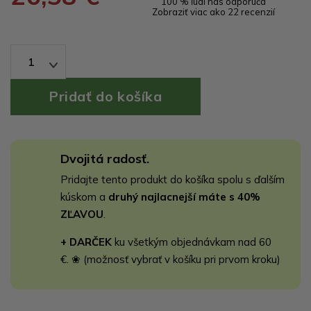
100 % ľudí nás odporúča
Zobraziť viac ako 22 recenzií
1
Dvojitá radosť.
Pridajte tento produkt do košíka spolu s ďalším
kúskom a
druhý najlacnejší máte s 40%
ZĽAVOU
.
+ DARČEK
ku všetkým objednávkam nad 60
€. ❀ (možnosť vybrať v košíku pri prvom kroku)