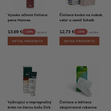
Vysoko účinná čistiaca
Čistiaca kocka na nubuk,
pena Hannes
velúr a semiš Schalk
13,69 €
12,73 €
-15%
-15%
16,10 €
14,98 €
DETAIL PRODUKTU
DETAIL PRODUKTU
Vyživujúci a impregnačný
Čistiaca a leštiaca
krém na čiernu kožu Dirk
obojstranná rukavice