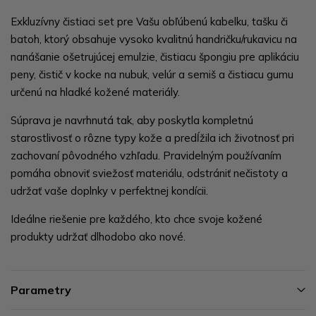
Exkluzívny čistiaci set pre Vašu obľúbenú kabelku, tašku či
batoh, ktorý obsahuje vysoko kvalitnú handričku/rukavicu na
nanášanie ošetrujúcej emulzie, čistiacu špongiu pre aplikáciu
peny, čistič v kocke na nubuk, velúr a semiš a čistiacu gumu
určenú na hladké kožené materiály.
Súprava je navrhnutá tak, aby poskytla kompletnú
starostlivosť o rôzne typy kože a predĺžila ich životnosť pri
zachovaní pôvodného vzhľadu. Pravidelným používaním
pomáha obnoviť sviežosť materiálu, odstrániť nečistoty a
udržať vaše doplnky v perfektnej kondícii.
Ideálne riešenie pre každého, kto chce svoje kožené
produkty udržať dlhodobo ako nové.
Parametry