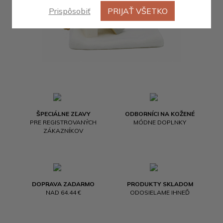
Prispôsobiť
PRIJAŤ VŠETKO
ŠPECIÁLNE ZĽAVY
ODBORNÍCI NA KOŽENÉ
PRE REGISTROVANÝCH
MÓDNE DOPLNKY
ZÁKAZNÍKOV
DOPRAVA ZADARMO
PRODUKTY SKLADOM
NAD 64.44 €
ODOSIELAME IHNEĎ