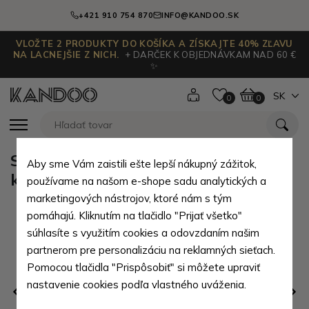
+421 910 754 870
INFO@KANDOO.SK
VLOŽTE 2 PRODUKTY DO KOŠÍKA A ZÍSKAJTE 40% ZĽAVU
NA LACNEJŠIE Z NICH.
+ DARČEK K OBJEDNÁVKAM NAD 60 €
✨
SK
0
0
Set doplnkov pre starostlivosť o
Aby sme Vám zaistili ešte lepší nákupný zážitok,
kabelky Sannie
používame na našom e-shope sadu analytických a
marketingových nástrojov, ktoré nám s tým
pomáhajú. Kliknutím na tlačidlo "Prijať všetko"
súhlasíte s využitím cookies a odovzdaním našim
partnerom pre personalizáciu na reklamných sieťach.
Pomocou tlačidla "Prispôsobiť" si môžete upraviť
nastavenie cookies podľa vlastného uváženia.