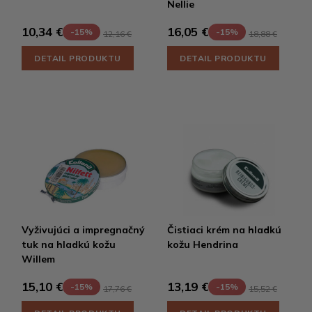
Nellie
10,34 €
16,05 €
-15%
-15%
12,16 €
18,88 €
DETAIL PRODUKTU
DETAIL PRODUKTU
Vyživujúci a impregnačný
Čistiaci krém na hladkú
tuk na hladkú kožu
kožu Hendrina
Willem
15,10 €
13,19 €
-15%
-15%
17,76 €
15,52 €