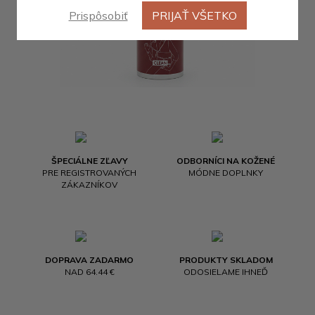
Prispôsobiť
PRIJAŤ VŠETKO
ŠPECIÁLNE ZĽAVY
ODBORNÍCI NA KOŽENÉ
PRE REGISTROVANÝCH
MÓDNE DOPLNKY
ZÁKAZNÍKOV
DOPRAVA ZADARMO
PRODUKTY SKLADOM
NAD 64.44 €
ODOSIELAME IHNEĎ