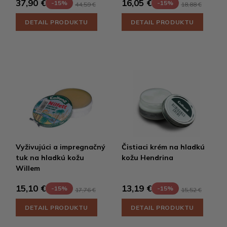
37,90 €
16,05 €
-15%
-15%
44,59 €
18,88 €
DETAIL PRODUKTU
DETAIL PRODUKTU
Vyživujúci a impregnačný
Čistiaci krém na hladkú
tuk na hladkú kožu
kožu Hendrina
Willem
15,10 €
13,19 €
-15%
-15%
17,76 €
15,52 €
DETAIL PRODUKTU
DETAIL PRODUKTU