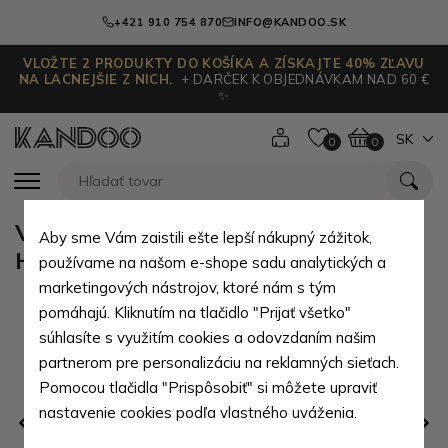
+421 910 754 870
INFO@KANDOO.SK
VLOŽTE 2 PRODUKTY DO KOŠÍKA A ZÍSKAJTE 40% ZĽAVU
NA LACNEJŠIE Z NICH.
+ DARČEK K OBJEDNÁVKAM NAD 60 €
✨
SK
0
0
Vysoko účinná čistiaca pena
Aby sme Vám zaistili ešte lepší nákupný zážitok,
Hannes
používame na našom e-shope sadu analytických a
marketingových nástrojov, ktoré nám s tým
pomáhajú. Kliknutím na tlačidlo "Prijať všetko"
súhlasíte s využitím cookies a odovzdaním našim
partnerom pre personalizáciu na reklamných sieťach.
Pomocou tlačidla "Prispôsobiť" si môžete upraviť
nastavenie cookies podľa vlastného uváženia.