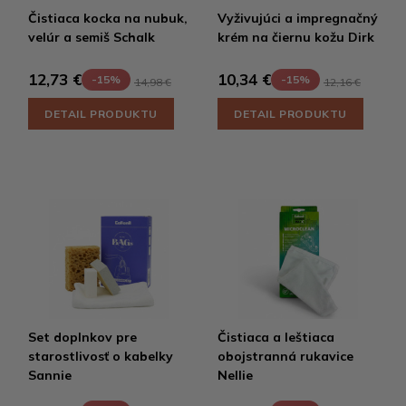
Čistiaca kocka na nubuk,
Vyživujúci a impregnačný
velúr a semiš Schalk
krém na čiernu kožu Dirk
12,73 €
10,34 €
-15%
-15%
14,98 €
12,16 €
DETAIL PRODUKTU
DETAIL PRODUKTU
Set doplnkov pre
Čistiaca a leštiaca
starostlivosť o kabelky
obojstranná rukavice
Sannie
Nellie