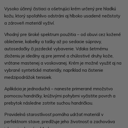
Vysoko účinný čistiaci a ošetrujúci krém určený pre hladkú
kožu, ktorý spoľahlivo odstráni aj hlboko usadené nečistoty
a zároveň materiál vyživí.
Vhodný pre široké spektrum použitia – od obuvi cez kožené
oblečenie, kabelky a tašky až po sedacie súpravy,
autosedačky či jazdecké vybavenie. Vďaka šetrnému
zloženiu je ideálny aj pre jemné a chúlostivé druhy kože,
vrátane mastenej a voskovanej. Krém je možné využiť aj na
vybrané syntetické materiály, napríklad na čistenie
medzipodrážok tenisiek.
Aplikácia je jednoduchá – naneste primerané množstvo
pomocou handričky, krúživými pohybmi vyčistite povrch a
prebytok následne zotrite suchou handričkou.
Pravidelná starostlivosť pomáha udržať materiál v
perfektnom stave, predlžuje jeho životnosť a zachováva