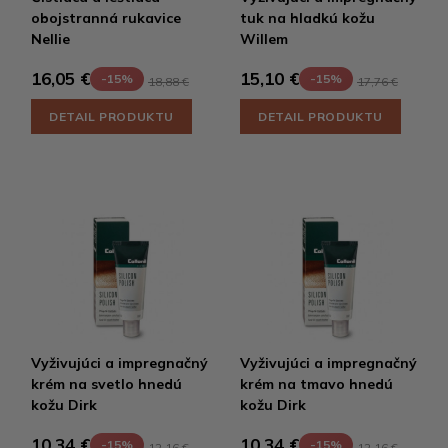
obojstranná rukavice
tuk na hladkú kožu
Nellie
Willem
16,05 €
15,10 €
-15%
-15%
18,88 €
17,76 €
DETAIL PRODUKTU
DETAIL PRODUKTU
Vyživujúci a impregnačný
Vyživujúci a impregnačný
krém na svetlo hnedú
krém na tmavo hnedú
kožu Dirk
kožu Dirk
10,34 €
10,34 €
-15%
-15%
12,16 €
12,16 €