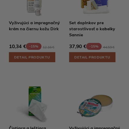
Vyživujúci a impregnačný
Set doplnkov pre
krém na čiernu kožu Dirk
starostlivosť o kabelky
Sannie
10,34 €
37,90 €
-15%
-15%
12,16 €
44,59 €
DETAIL PRODUKTU
DETAIL PRODUKTU
Čistiaca a leštiaca
Vyživujúci a impregnačný