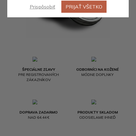
Prispôsobiť
PRIJAŤ VŠETKO
ŠPECIÁLNE ZĽAVY
ODBORNÍCI NA KOŽENÉ
PRE REGISTROVANÝCH
MÓDNE DOPLNKY
ZÁKAZNÍKOV
DOPRAVA ZADARMO
PRODUKTY SKLADOM
NAD 64.44 €
ODOSIELAME IHNEĎ