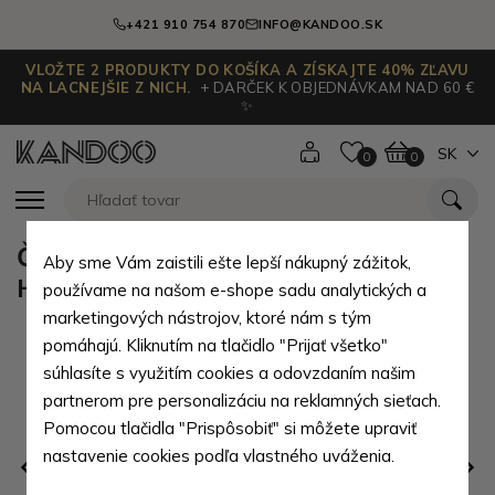
+421 910 754 870
INFO@KANDOO.SK
VLOŽTE 2 PRODUKTY DO KOŠÍKA A ZÍSKAJTE 40% ZĽAVU
NA LACNEJŠIE Z NICH.
+ DARČEK K OBJEDNÁVKAM NAD 60 €
✨
SK
0
0
Čistiaci krém na hladkú kožu
Aby sme Vám zaistili ešte lepší nákupný zážitok,
Hendrina
používame na našom e-shope sadu analytických a
marketingových nástrojov, ktoré nám s tým
pomáhajú. Kliknutím na tlačidlo "Prijať všetko"
súhlasíte s využitím cookies a odovzdaním našim
partnerom pre personalizáciu na reklamných sieťach.
Pomocou tlačidla "Prispôsobiť" si môžete upraviť
nastavenie cookies podľa vlastného uváženia.