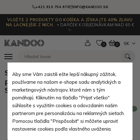
+421 910 754 870
INFO@KANDOO.SK
VLOŽTE 2 PRODUKTY DO KOŠÍKA A ZÍSKAJTE 40% ZĽAVU
NA LACNEJŠIE Z NICH.
+ DARČEK K OBJEDNÁVKAM NAD 60 €
✨
SK
0
0
Sada čiernej dámskej zipsovej
Aby sme Vám zaistili ešte lepší nákupný zážitok,
peňaženky a puzdra na karty
používame na našom e-shope sadu analytických a
Shahlo
marketingových nástrojov, ktoré nám s tým
pomáhajú. Kliknutím na tlačidlo "Prijať všetko"
súhlasíte s využitím cookies a odovzdaním našim
Novinka
partnerom pre personalizáciu na reklamných sieťach.
Pomocou tlačidla "Prispôsobiť" si môžete upraviť
nastavenie cookies podľa vlastného uváženia.