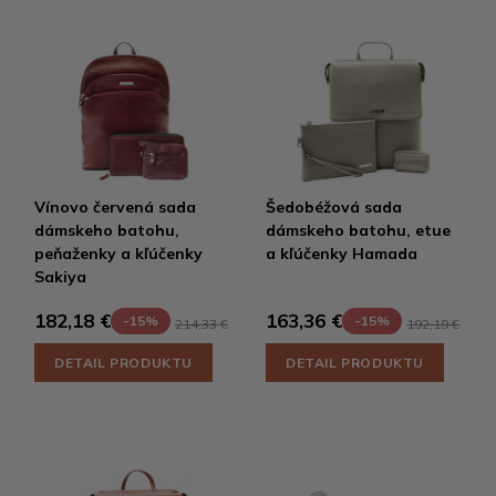
Vínovo červená sada
Šedobéžová sada
dámskeho batohu,
dámskeho batohu, etue
peňaženky a kľúčenky
a kľúčenky Hamada
Sakiya
182,18 €
163,36 €
-15%
-15%
214,33 €
192,19 €
DETAIL PRODUKTU
DETAIL PRODUKTU