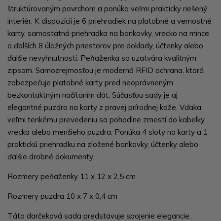
štruktúrovaným povrchom a ponúka veľmi prakticky riešený
interiér. K dispozícii je 6 priehradiek na platobné a vernostné
karty, samostatná priehradka na bankovky, vrecko na mince
a ďalších 8 úložných priestorov pre doklady, účtenky alebo
ďalšie nevyhnutnosti. Peňaženka sa uzatvára kvalitným
zipsom. Samozrejmosťou je moderná RFID ochrana, ktorá
zabezpečuje platobné karty pred neoprávneným
bezkontaktným načítaním dát. Súčasťou sady je aj
elegantné puzdro na karty z pravej prírodnej kože. Vďaka
veľmi tenkému prevedeniu sa pohodlne zmestí do kabelky,
vrecka alebo menšieho puzdra. Ponúka 4 sloty na karty a 1
praktickú priehradku na zložené bankovky, účtenky alebo
ďalšie drobné dokumenty.
Rozmery peňaženky 11 x 12 x 2,5 cm
Rozmery puzdra 10 x 7 x 0,4 cm
Táto darčeková sada predstavuje spojenie elegancie,