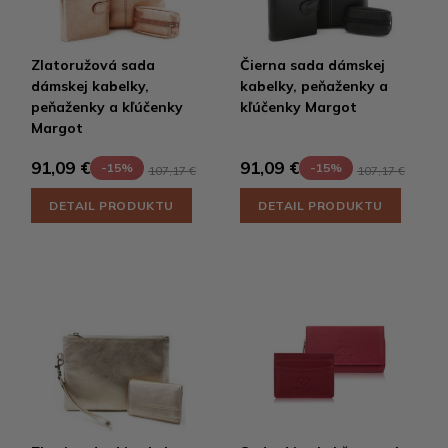
Zlatoružová sada
Čierna sada dámskej
dámskej kabelky,
kabelky, peňaženky a
peňaženky a kľúčenky
kľúčenky Margot
Margot
91,09 €
91,09 €
-15%
-15%
107,17 €
107,17 €
DETAIL PRODUKTU
DETAIL PRODUKTU