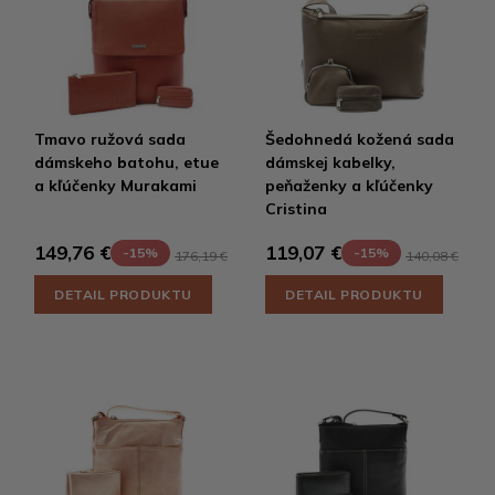
Tmavo ružová sada
Šedohnedá kožená sada
dámskeho batohu, etue
dámskej kabelky,
a kľúčenky Murakami
peňaženky a kľúčenky
Cristina
149,76 €
119,07 €
-15%
-15%
176,19 €
140,08 €
DETAIL PRODUKTU
DETAIL PRODUKTU