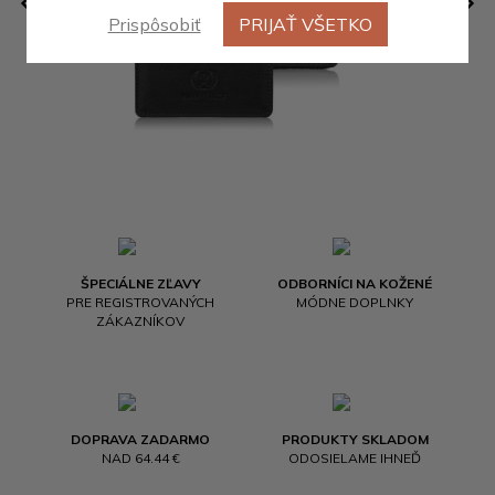
Prispôsobiť
PRIJAŤ VŠETKO
ŠPECIÁLNE ZĽAVY
ODBORNÍCI NA KOŽENÉ
PRE REGISTROVANÝCH
MÓDNE DOPLNKY
ZÁKAZNÍKOV
DOPRAVA ZADARMO
PRODUKTY SKLADOM
NAD 64.44 €
ODOSIELAME IHNEĎ