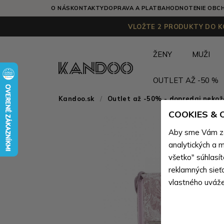
O NÁS
KONTAKTY
DOPRAVA A PLATBA
HODNOTENIE OBC
VLOŽTE 2 PRODUKTY DO KO
ŽENY
MUŽI
OUTLET AŽ -50 %
Kandoo.sk
Outlet až -50% - dopredaj neko
COOKIES &
Aby sme Vám zai
analytických a m
všetko" súhlasí
reklamných sieť
vlastného uváže