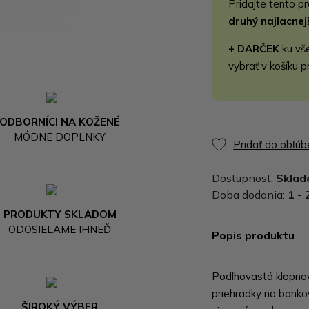
Pridajte tento p
druhý najlacne
+ DARČEK
ku vš
vybrať v košíku p
ODBORNÍCI NA KOŽENÉ
MÓDNE DOPLNKY
Pridať do obľú
Dostupnosť:
Skla
Doba dodania:
1 - 
PRODUKTY SKLADOM
ODOSIELAME IHNEĎ
Popis produktu
Podlhovastá klopno
priehradky na banko
ŠIROKÝ VÝBER