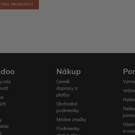
ETAIL PRODUKTU
ndoo
Nákup
Po
u nás
Cenník
Výme
ovať
dopravy a
Vráte
platby
na
Rekla
ých
Obchodné
Rekl
podmienky
poria
y
Módne značky
Ošetr
ania
Podmienky
a nos
s