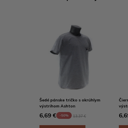
Šedé pánske tričko s okrúhlym
Čier
výstrihom Ashton
výst
6,69 €
6,6
-50%
13,37 €