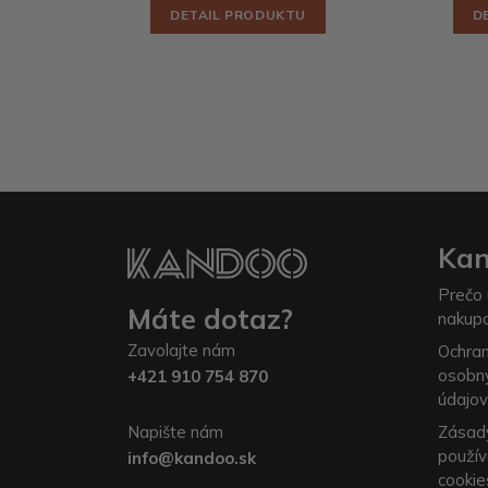
DETAIL PRODUKTU
D
Ka
Prečo 
Máte dotaz?
nakup
Zavolajte nám
Ochra
osobn
+421 910 754 870
údajov
Napište nám
Zásad
použív
info@kandoo.sk
cookie