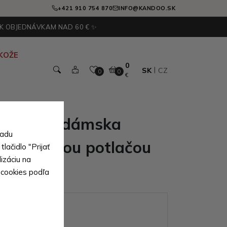
+421 910 754 870
INFO@KANDOO.SK
 K OBJEDNÁVKAM NAD 60 € ✨
KOŽE
0
SK
CZ
0
0
€
lopnová dámska
sadu
a s jemnou potlačou
lačidlo "Prijať
izáciu na
 cookies podľa
ianty