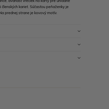
nce, dvanásť vreciek na karty pre úhľadné
či členských kariet. Súčasťou peňaženky je
Na prednej strane je kovový motív.