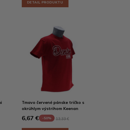
DETAIL PRODUKTU
i
Tmavo červené pánske tričko s
okrúhlym výstrihom Keenan
6,67 €
-50%
13,33 €