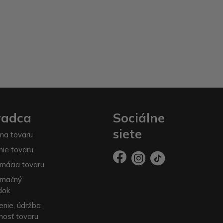
radca
Sociálne
siete
na tovaru
nie tovaru
mácia tovaru
amačný
dok
enie, údržba
nosť tovaru