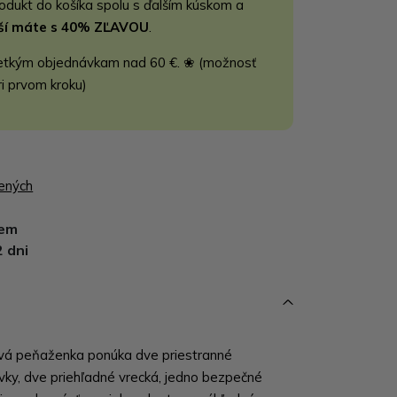
rodukt do košíka spolu s ďalším kúskom a
jší máte s 40% ZĽAVOU
.
etkým objednávkam nad 60 €. ❀ (možnosť
ri prvom kroku)
bených
dem
2 dni
vá peňaženka ponúka dve priestranné
vky, dve priehľadné vrecká, jedno bezpečné