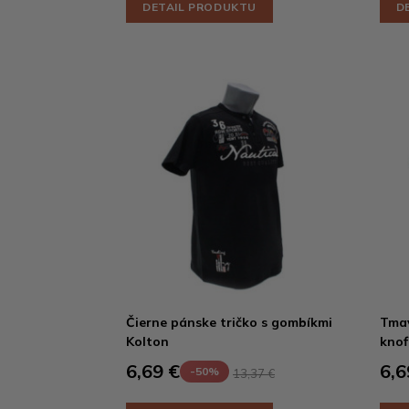
DETAIL PRODUKTU
D
Čierne pánske tričko s gombíkmi
Tmav
Kolton
knof
6,69 €
6,6
-50%
13,37 €