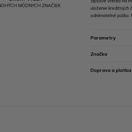
zipsové vrecko na mi
NOHÝCH MÓDNYCH ZNAČIEK
uloženie kreditných 
odnímateľné pútko. 
Parametry
Značka
Doprava a platba