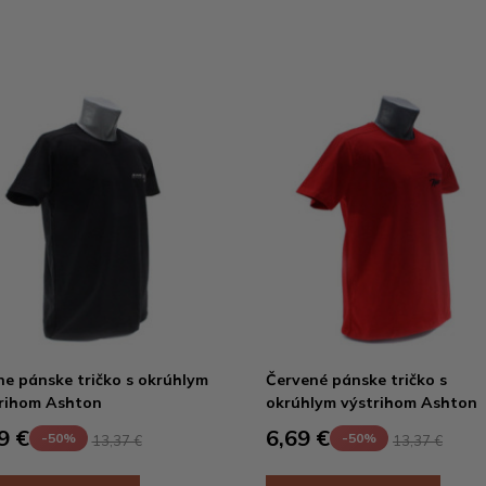
ne pánske tričko s okrúhlym
Červené pánske tričko s
rihom Ashton
okrúhlym výstrihom Ashton
9 €
6,69 €
-50%
-50%
13,37 €
13,37 €