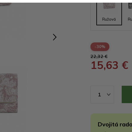
Ružová
R
-30%
22,32 €
15,63 €
1
Dvojitá rado