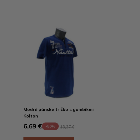
Modré pánske tričko s gombíkmi
Kolton
6,69 €
-50%
13,37 €