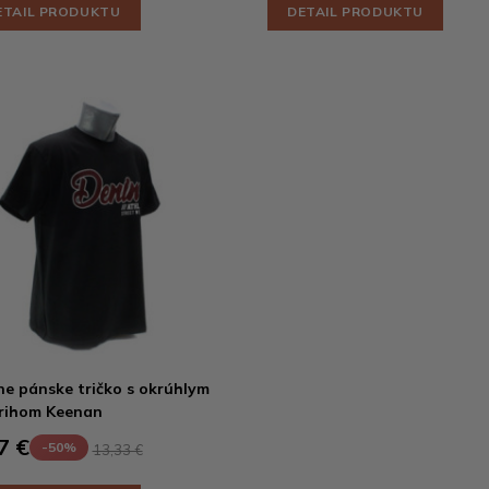
ETAIL PRODUKTU
DETAIL PRODUKTU
ne pánske tričko s okrúhlym
rihom Keenan
7 €
-50%
13,33 €