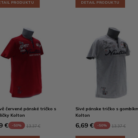
ETAIL PRODUKTU
DETAIL PRODUKTU
ě červené pánské tričko s
Sivé pánske tričko s gombíkm
líčky Kolton
Kolton
9 €
6,69 €
-50%
-50%
13,37 €
13,37 €