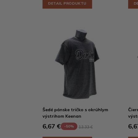
DETAIL PRODUKTU
D
Šedé pánske tričko s okrúhlym
Čier
výstrihom Keenan
výst
6,67 €
6,6
-50%
13,33 €