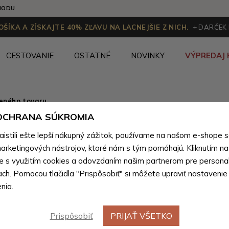
HODU
ŠÍKA A ZÍSKAJTE 40% ZĽAVU NA LACNEJŠIE Z NICH.
+ DARČEK
CESTOVANIE
OSTATNÉ
NOVINKY
VÝPREDAJ 
ženého tovaru
 OCHRANA SÚKROMIA
Ružová k
stili ešte lepší nákupný zážitok, používame na našom e-shope 
peňaženk
arketingových nástrojov, ktoré nám s tým pomáhajú. Kliknutím na t
te s využitím cookies a odovzdaním našim partnerom pre personal
Sairen
ach. Pomocou tlačidla "Prispôsobiť" si môžete upraviť nastavenie
nia.
Farebné var
Prispôsobiť
PRIJAŤ VŠETKO