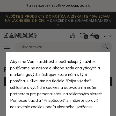
+421 910 754 870
INFO@KANDOO.SK
VLOŽTE 2 PRODUKTY DO KOŠÍKA A ZÍSKAJTE 40% ZĽAVU
NA LACNEJŠIE Z NICH.
+ DARČEK K OBJEDNÁVKAM NAD 60 €
✨
SK
0
0
Aby sme Vám zaistili ešte lepší nákupný zážitok,
Pánske opasky
používame na našom e-shope sadu analytických a
marketingových nástrojov, ktoré nám s tým
pomáhajú. Kliknutím na tlačidlo "Prijať všetko"
Filter
(21 produktov)
súhlasíte s využitím cookies a odovzdaním našim
partnerom pre personalizáciu na reklamných sieťach.
Zoradiť podľa:
Predvolené
Pomocou tlačidla "Prispôsobiť" si môžete upraviť
nastavenie cookies podľa vlastného uváženia.