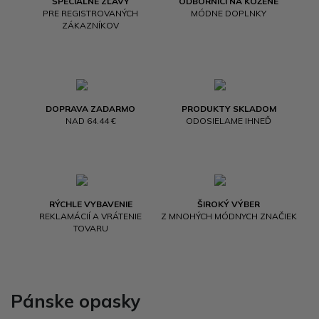
ŠPECIÁLNE ZĽAVY
ODBORNÍCI NA KOŽENÉ
PRE REGISTROVANÝCH
MÓDNE DOPLNKY
ZÁKAZNÍKOV
DOPRAVA ZADARMO
PRODUKTY SKLADOM
NAD 64.44 €
ODOSIELAME IHNEĎ
RÝCHLE VYBAVENIE
ŠIROKÝ VÝBER
REKLAMÁCIÍ A VRÁTENIE
Z MNOHÝCH MÓDNYCH ZNAČIEK
TOVARU
Pánske opasky