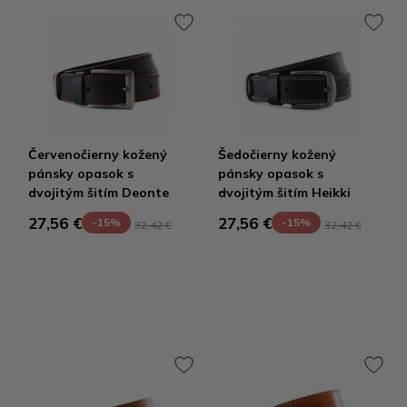
Červenočierny kožený
Šedočierny kožený
pánsky opasok s
pánsky opasok s
dvojitým šitím Deonte
dvojitým šitím Heikki
27,56 €
27,56 €
-15%
-15%
32,42 €
32,42 €