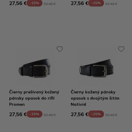
27,56 €
27,56 €
-15%
-15%
32,42 €
32,42 €
Čierny prešívaný kožený
Čierny kožený pánsky
pánsky opasok do riflí
opasok s dvojitým šitím
Promen
Nativid
27,56 €
27,56 €
-15%
-15%
32,42 €
32,42 €