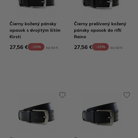
Čierny kožený pánsky
Čierny prešívaný kožený
opasok s dvojitým šitím
pánsky opasok do riflí
Kirsti
Reino
27,56 €
27,56 €
-15%
-15%
32,42 €
32,42 €