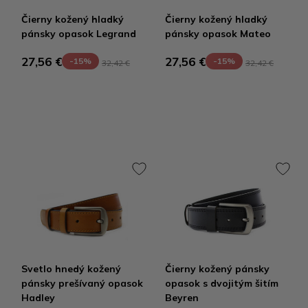
Čierny kožený hladký
Čierny kožený hladký
pánsky opasok Legrand
pánsky opasok Mateo
27,56 €
27,56 €
-15%
-15%
32,42 €
32,42 €
Svetlo hnedý kožený
Čierny kožený pánsky
pánsky prešívaný opasok
opasok s dvojitým šitím
Hadley
Beyren