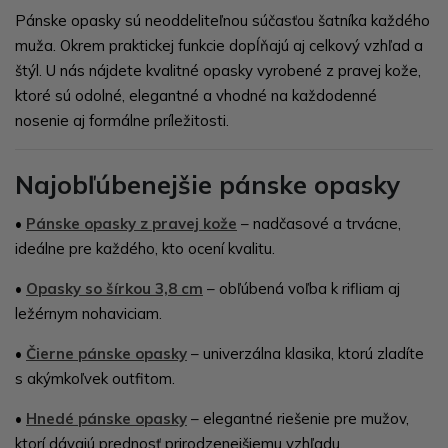
Pánske opasky sú neoddeliteľnou súčasťou šatníka každého
muža. Okrem praktickej funkcie dopĺňajú aj celkový vzhľad a
štýl. U nás nájdete kvalitné opasky vyrobené z pravej kože,
ktoré sú odolné, elegantné a vhodné na každodenné
nosenie aj formálne príležitosti.
Najobľúbenejšie pánske opasky
•
Pánske opasky z pravej kože
– nadčasové a trvácne,
ideálne pre každého, kto ocení kvalitu.
•
Opasky so šírkou 3,8 cm
– obľúbená voľba k rifliam aj
ležérnym nohaviciam.
•
Čierne pánske opasky
– univerzálna klasika, ktorú zladíte
s akýmkoľvek outfitom.
•
Hnedé pánske opasky
– elegantné riešenie pre mužov,
ktorí dávajú prednosť prirodzenejšiemu vzhľadu.