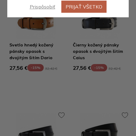
Prispôsobiť
PRIJAŤ VŠETKO
Svetlo hnedý kožený
Čierny kožený pánsky
pánsky opasok s
opasok s dvojitým šitím
dvojitým šitím Dario
Caius
27,56 €
27,56 €
-15%
-15%
32,42 €
32,42 €