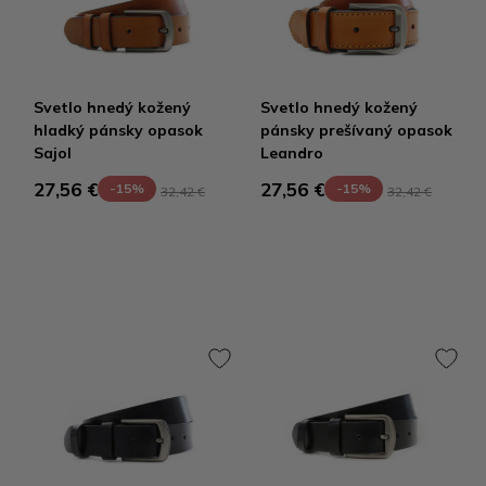
Svetlo hnedý kožený
Svetlo hnedý kožený
hladký pánsky opasok
pánsky prešívaný opasok
Sajol
Leandro
27,56 €
27,56 €
-15%
-15%
32,42 €
32,42 €