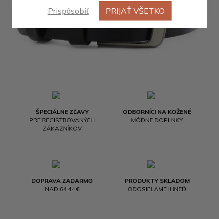
Prispôsobiť
PRIJAŤ VŠETKO
ŠPECIÁLNE ZĽAVY
ODBORNÍCI NA KOŽENÉ
PRE REGISTROVANÝCH
MÓDNE DOPLNKY
ZÁKAZNÍKOV
DOPRAVA ZADARMO
PRODUKTY SKLADOM
NAD 64.44 €
ODOSIELAME IHNEĎ