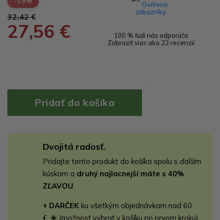
-15%
32,42 €
27,56 €
100 % ľudí nás odporúča
Zobraziť viac ako 22 recenzií
Dvojitá radosť.
Pridajte tento produkt do košíka spolu s ďalším
kúskom a
druhý najlacnejší máte s 40%
ZĽAVOU
.
+ DARČEK
ku všetkým objednávkam nad 60
€. ❀ (možnosť vybrať v košíku pri prvom kroku)