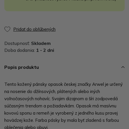
Pridať do obľúbených
Dostupnosť:
Skladem
Doba dodania:
1 - 2 dni
Popis produktu
Tento kožený pánsky opasok českej značky Arwel je určený
na nosenie do džínsových, plátených alebo iných
voľnočasových nohavíc. Svojim dizajnom a šíri zodpovedá
súčasným trendom a požiadavkám. Opasok má masívnu
kovovú sponu a remeň je vyrobený z jedného kusu pravej
hovädzej kože. Farba pásky by mala byť zladená s farbou
oblečenia alebo obuvi.