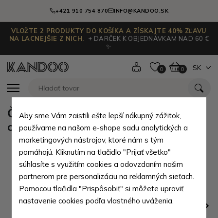
+421 910 754 870
INFO@KANDOO.SK
VLOŽTE 2 PRODUKTY DO KOŠÍKA A ZÍSKAJTE 40% ZĽAVU
NA LACNEJŠIE Z NICH.
+ DARČEK K OBJEDNÁVKAM NAD 60 €
✨
SK
0
0
Čierny kožený hladký pánsky
Aby sme Vám zaistili ešte lepší nákupný zážitok,
opasok Legrand
používame na našom e-shope sadu analytických a
marketingových nástrojov, ktoré nám s tým
pomáhajú. Kliknutím na tlačidlo "Prijať všetko"
súhlasíte s využitím cookies a odovzdaním našim
partnerom pre personalizáciu na reklamných sieťach.
Pomocou tlačidla "Prispôsobiť" si môžete upraviť
nastavenie cookies podľa vlastného uváženia.