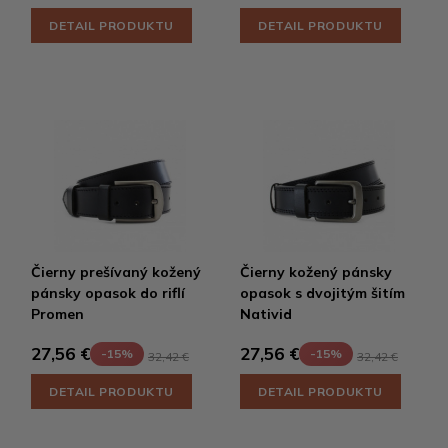
DETAIL PRODUKTU
DETAIL PRODUKTU
Čierny prešívaný kožený
Čierny kožený pánsky
pánsky opasok do riflí
opasok s dvojitým šitím
Promen
Nativid
27,56 €
27,56 €
-15%
-15%
32,42 €
32,42 €
DETAIL PRODUKTU
DETAIL PRODUKTU