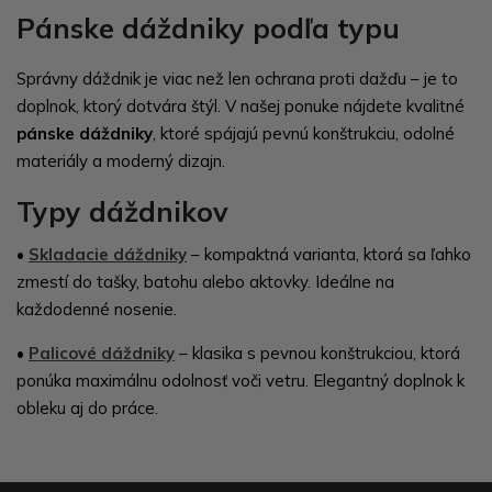
Pánske dáždniky podľa typu
Správny dáždnik je viac než len ochrana proti dažďu – je to
doplnok, ktorý dotvára štýl. V našej ponuke nájdete kvalitné
pánske dáždniky
, ktoré spájajú pevnú konštrukciu, odolné
materiály a moderný dizajn.
Typy dáždnikov
•
Skladacie dáždniky
– kompaktná varianta, ktorá sa ľahko
zmestí do tašky, batohu alebo aktovky. Ideálne na
každodenné nosenie.
•
Palicové dáždniky
– klasika s pevnou konštrukciou, ktorá
ponúka maximálnu odolnosť voči vetru. Elegantný doplnok k
obleku aj do práce.