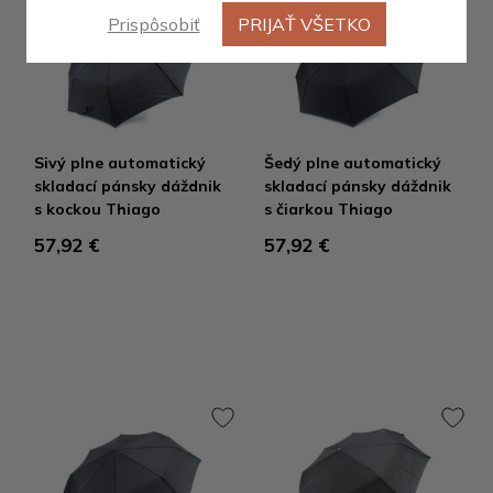
Prispôsobiť
PRIJAŤ VŠETKO
Sivý plne automatický
Šedý plne automatický
skladací pánsky dáždnik
skladací pánsky dáždnik
s kockou Thiago
s čiarkou Thiago
57,92 €
57,92 €