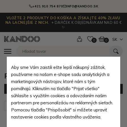
+421 910 754 870
INFO@KANDOO.SK
VLOŽTE 2 PRODUKTY DO KOŠÍKA A ZÍSKAJTE 40% ZĽAVU
NA LACNEJŠIE Z NICH.
+ DARČEK K OBJEDNÁVKAM NAD 60 €
✨
SK
0
0
Aby sme Vám zaistili ešte lepší nákupný zážitok,
Pánske dáždniky podľa typu
používame na našom e-shope sadu analytických a
marketingových nástrojov, ktoré nám s tým
pomáhajú. Kliknutím na tlačidlo "Prijať všetko"
Filter
(6 produktov)
súhlasíte s využitím cookies a odovzdaním našim
partnerom pre personalizáciu na reklamných sieťach.
Zoradiť podľa:
Predvolené
Pomocou tlačidla "Prispôsobiť" si môžete upraviť
nastavenie cookies podľa vlastného uváženia.