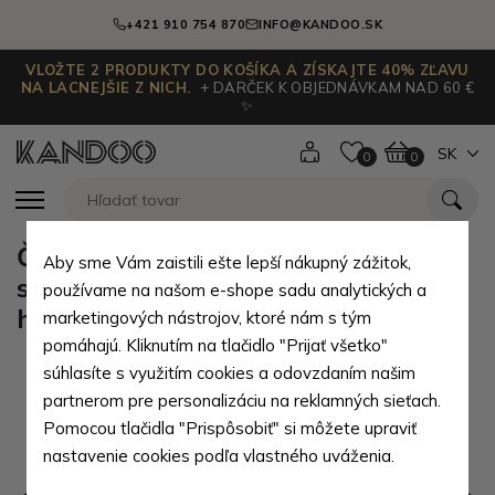
+421 910 754 870
INFO@KANDOO.SK
VLOŽTE 2 PRODUKTY DO KOŠÍKA A ZÍSKAJTE 40% ZĽAVU
NA LACNEJŠIE Z NICH.
+ DARČEK K OBJEDNÁVKAM NAD 60 €
✨
SK
0
0
Čiernošedý plne automatický
Aby sme Vám zaistili ešte lepší nákupný zážitok,
skladací pánsky dáždnik s
používame na našom e-shope sadu analytických a
hviezdičkou Boone
marketingových nástrojov, ktoré nám s tým
pomáhajú. Kliknutím na tlačidlo "Prijať všetko"
súhlasíte s využitím cookies a odovzdaním našim
partnerom pre personalizáciu na reklamných sieťach.
Pomocou tlačidla "Prispôsobiť" si môžete upraviť
nastavenie cookies podľa vlastného uváženia.