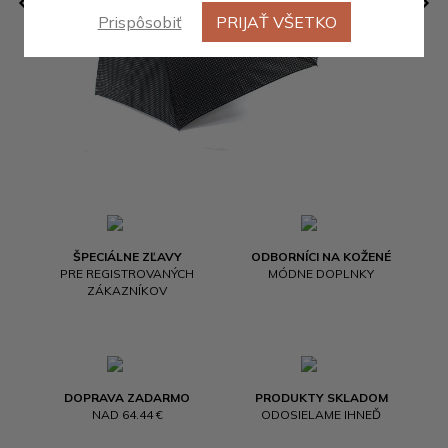
Prispôsobiť
PRIJAŤ VŠETKO
ŠPECIÁLNE ZĽAVY
ODBORNÍCI NA KOŽENÉ
PRE REGISTROVANÝCH
MÓDNE DOPLNKY
ZÁKAZNÍKOV
DOPRAVA ZADARMO
PRODUKTY SKLADOM
NAD 64.44 €
ODOSIELAME IHNEĎ