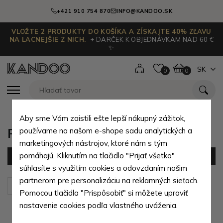
+421 910 754 870
INFO@KANDOO.SK
VLOŽTE 2 PRODUKTY DO KOŠÍKA A ZÍSKAJTE 40% ZĽAVU
NA LACNEJŠIE Z NICH.
+ DARČEK K OBJEDNÁVKAM NAD 60 €
✨
SK
0
0
Aby sme Vám zaistili ešte lepší nákupný zážitok,
Pánske crossbagy
používame na našom e-shope sadu analytických a
marketingových nástrojov, ktoré nám s tým
pomáhajú. Kliknutím na tlačidlo "Prijať všetko"
Filter
(52 produktov)
súhlasíte s využitím cookies a odovzdaním našim
partnerom pre personalizáciu na reklamných sieťach.
Zoradiť podľa:
Predvolené
Pomocou tlačidla "Prispôsobiť" si môžete upraviť
nastavenie cookies podľa vlastného uváženia.