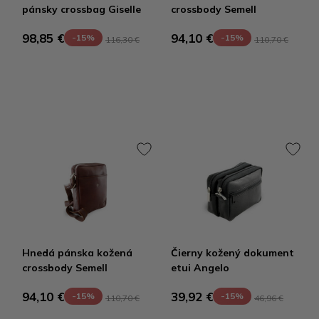
pánsky crossbag Giselle
crossbody Semell
98,85 €
94,10 €
-15%
-15%
116,30 €
110,70 €
Hnedá pánska kožená
Čierny kožený dokument
crossbody Semell
etui Angelo
94,10 €
39,92 €
-15%
-15%
110,70 €
46,96 €