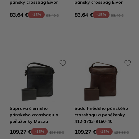
pánsky crossbag Eivor
pánsky crossbag Eivor
83,64 €
83,64 €
-15%
-15%
98,40 €
98,40 €
Súprava čierneho
Sada hnědého pánského
pánskeho crossbagu a
crossbagu a peněženky
peňaženky Mazza
412-1713-9160-40
109,27 €
109,27 €
-15%
-15%
128,55 €
128,55 €