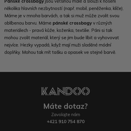
Pánské crossbagy
jsou většinou malé a slouží k nošení
několika hlavních nezbytností (např. mobil, peněženka, klíče).
Máme je v mnoha barvách, a tak si muž může zvolit svou
oblíbenou barvu. Máme
pánské crossbagy
v různých
materiálech - pravá kůže, koženka, textilie. Páni si tak
mohou zvolit materiál, který se jim bude líbit a vyhovovat
nejvíce. Hezky vypadá, když mají muži sladěné módní
doplňky. Mohou tak mít tašku a opasek ve stejné barvě.
Máte dotaz?
Zavolajte nám
+421 910 754 870