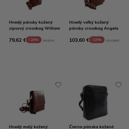
Hnedý pánsky kožený
Hnedý veľký kožený
zipsový crossbag William
pánsky crossbag Angela
79,62 €
103,60 €
-20%
-15%
99,52 €
121,88 €
Hnedý malý kožený
Čierna pánska kožená