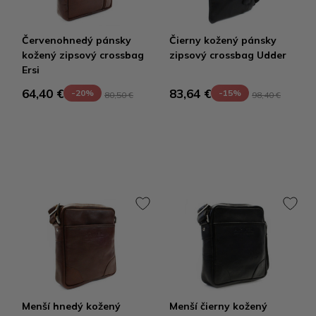
Červenohnedý pánsky
Čierny kožený pánsky
kožený zipsový crossbag
zipsový crossbag Udder
Ersi
64,40 €
83,64 €
-20%
-15%
80,50 €
98,40 €
Menší hnedý kožený
Menší čierny kožený