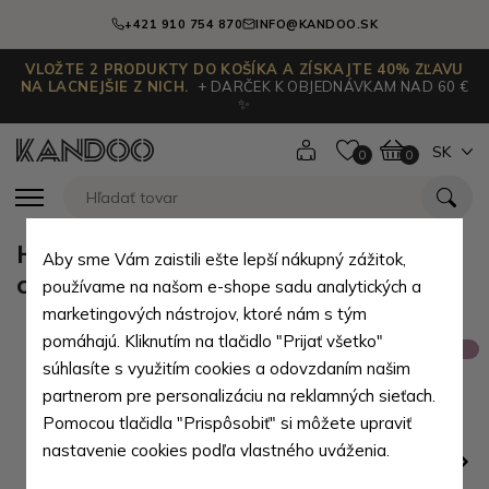
+421 910 754 870
INFO@KANDOO.SK
VLOŽTE 2 PRODUKTY DO KOŠÍKA A ZÍSKAJTE 40% ZĽAVU
NA LACNEJŠIE Z NICH.
+ DARČEK K OBJEDNÁVKAM NAD 60 €
✨
SK
0
0
Hnedý pánsky kožený zipsový
Aby sme Vám zaistili ešte lepší nákupný zážitok,
crossbag William
používame na našom e-shope sadu analytických a
marketingových nástrojov, ktoré nám s tým
pomáhajú. Kliknutím na tlačidlo "Prijať všetko"
Výpredaj
súhlasíte s využitím cookies a odovzdaním našim
partnerom pre personalizáciu na reklamných sieťach.
Pomocou tlačidla "Prispôsobiť" si môžete upraviť
nastavenie cookies podľa vlastného uváženia.