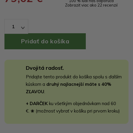
100 % ľudí nás odporúča
Zobraziť viac ako 22 recenzií
1
Dvojitá radosť.
Pridajte tento produkt do košíka spolu s ďalším
kúskom a
druhý najlacnejší máte s 40%
ZĽAVOU
.
+ DARČEK
ku všetkým objednávkam nad 60
€. ❀ (možnosť vybrať v košíku pri prvom kroku)