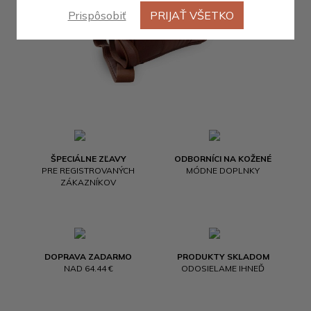
Prispôsobiť
PRIJAŤ VŠETKO
ŠPECIÁLNE ZĽAVY
ODBORNÍCI NA KOŽENÉ
PRE REGISTROVANÝCH
MÓDNE DOPLNKY
ZÁKAZNÍKOV
DOPRAVA ZADARMO
PRODUKTY SKLADOM
NAD 64.44 €
ODOSIELAME IHNEĎ