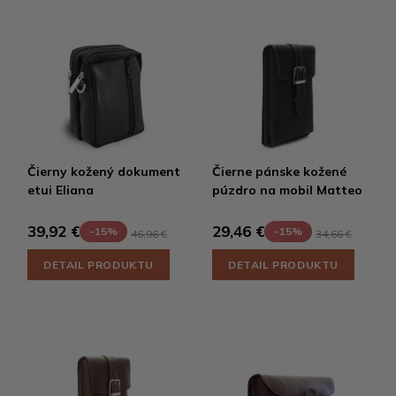
Čierny kožený dokument
Čierne pánske kožené
etui Eliana
púzdro na mobil Matteo
39,92 €
29,46 €
-15%
-15%
46,96 €
34,66 €
DETAIL PRODUKTU
DETAIL PRODUKTU