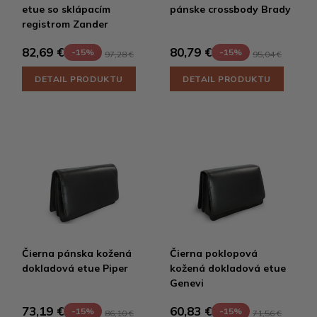
etue so sklápacím
pánske crossbody Brady
registrom Zander
82,69 €
80,79 €
-15%
-15%
97,28 €
95,04 €
DETAIL PRODUKTU
DETAIL PRODUKTU
Čierna pánska kožená
Čierna poklopová
dokladová etue Piper
kožená dokladová etue
Genevi
73,19 €
60,83 €
-15%
-15%
86,10 €
71,56 €