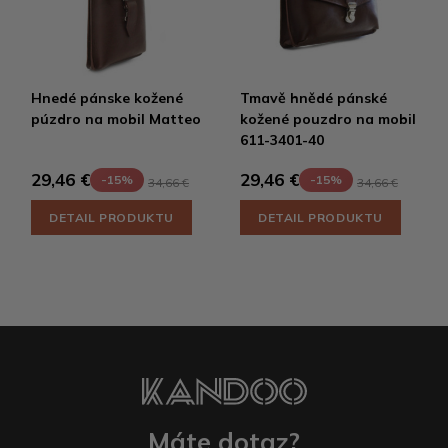
Hnedé pánske kožené
Tmavě hnědé pánské
púzdro na mobil Matteo
kožené pouzdro na mobil
611-3401-40
29,46 €
29,46 €
-15%
-15%
34,66 €
34,66 €
DETAIL PRODUKTU
DETAIL PRODUKTU
Máte dotaz?